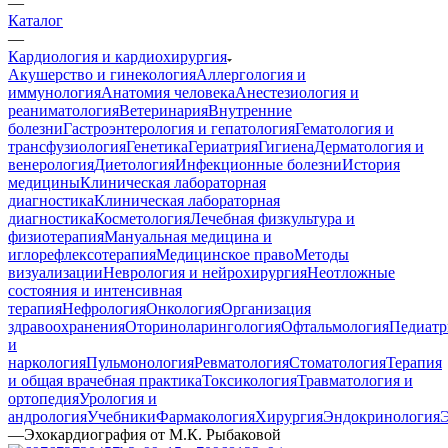
—
Каталог
—
Кардиология и кардиохирургия
Акушерство и гинекология
Аллергология и
иммунология
Анатомия человека
Анестезиология и
реаниматология
Ветеринария
Внутренние
болезни
Гастроэнтерология и гепатология
Гематология и
трансфузиология
Генетика
Гериатрия
Гигиена
Дерматология и
венерология
Диетология
Инфекционные болезни
История
медицины
Клиническая лабораторная
диагностика
Клиническая лабораторная
диагностика
Косметология
Лечебная физкультура и
физиотерапия
Мануальная медицина и
иглорефлексотерапия
Медицинское право
Методы
визуализации
Неврология и нейрохирургия
Неотложные
состояния и интенсивная
терапия
Нефрология
Онкология
Организация
здравоохранения
Оториноларингология
Офтальмология
Педиатр
и
наркология
Пульмонология
Ревматология
Стоматология
Терапия
и общая врачебная практика
Токсикология
Травматология и
ортопедия
Урология и
андрология
Учебники
Фармакология
Хирургия
Эндокринология
—
Эхокардиография от М.К. Рыбаковой