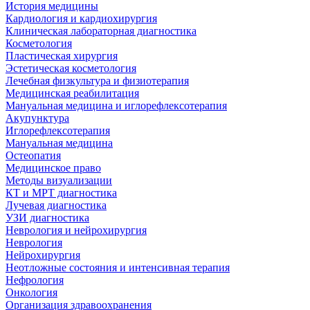
История медицины
Кардиология и кардиохирургия
Клиническая лабораторная диагностика
Косметология
Пластическая хирургия
Эстетическая косметология
Лечебная физкультура и физиотерапия
Медицинская реабилитация
Мануальная медицина и иглорефлексотерапия
Акупунктура
Иглорефлексотерапия
Мануальная медицина
Остеопатия
Медицинское право
Методы визуализации
КТ и МРТ диагностика
Лучевая диагностика
УЗИ диагностика
Неврология и нейрохирургия
Неврология
Нейрохирургия
Неотложные состояния и интенсивная терапия
Нефрология
Онкология
Организация здравоохранения