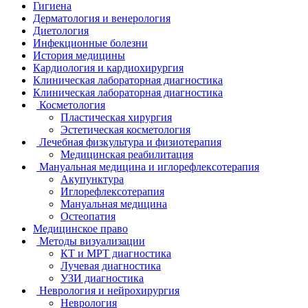
Гигиена
Дерматология и венерология
Диетология
Инфекционные болезни
История медицины
Кардиология и кардиохирургия
Клиническая лабораторная диагностика
Клиническая лабораторная диагностика
Косметология
Пластическая хирургия
Эстетическая косметология
Лечебная физкультура и физиотерапия
Медицинская реабилитация
Мануальная медицина и иглорефлексотерапия
Акупунктура
Иглорефлексотерапия
Мануальная медицина
Остеопатия
Медицинское право
Методы визуализации
КТ и МРТ диагностика
Лучевая диагностика
УЗИ диагностика
Неврология и нейрохирургия
Неврология