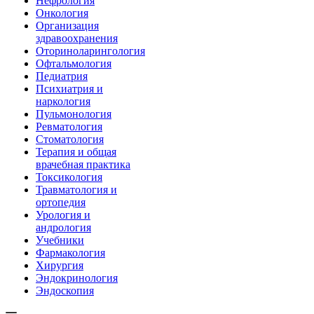
Нефрология
Онкология
Организация
здравоохранения
Оториноларингология
Офтальмология
Педиатрия
Психиатрия и
наркология
Пульмонология
Ревматология
Стоматология
Терапия и общая
врачебная практика
Токсикология
Травматология и
ортопедия
Урология и
андрология
Учебники
Фармакология
Хирургия
Эндокринология
Эндоскопия