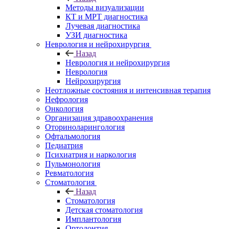
Методы визуализации
КТ и МРТ диагностика
Лучевая диагностика
УЗИ диагностика
Неврология и нейрохирургия
Назад
Неврология и нейрохирургия
Неврология
Нейрохирургия
Неотложные состояния и интенсивная терапия
Нефрология
Онкология
Организация здравоохранения
Оториноларингология
Офтальмология
Педиатрия
Психиатрия и наркология
Пульмонология
Ревматология
Стоматология
Назад
Стоматология
Детская стоматология
Имплантология
Ортодонтия