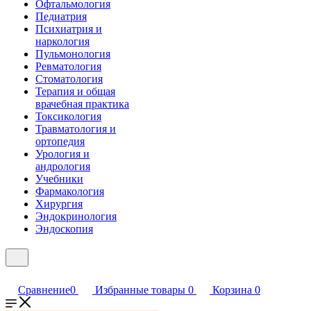
Офтальмология
Педиатрия
Психиатрия и
наркология
Пульмонология
Ревматология
Стоматология
Терапия и общая
врачебная практика
Токсикология
Травматология и
ортопедия
Урология и
андрология
Учебники
Фармакология
Хирургия
Эндокринология
Эндоскопия
Сравнение
0
Избранные товары
0
Корзина
0