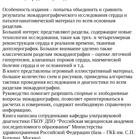
Особенность издания – попытка объединить и сравнить
результаты эхокардиографического исследования сердца и
паталогоанатомический материал по всем основным
разделам.
Большой интерес представляют разделы, содержащие новые
технологии исследования, такие как трех- и четырехмерная
реконструкция сердца в реальном времени, тканевая
допплерография. Большое внимание уделено также
классическим разделам эхокардиографии – оценке легочной
гипертензии, клапанных пороков сердца, ишемической
болезни сердца и ее осложнений и т.д.
В книге представлены огромный иллюстративный материал,
большое количество схем и рисунков, приведены алгоритмы
тактики проведения исследования и диагностики по всем
разделам эхокардиографии.
Руководство помогает разрешить спорные и злободневные
вопросы эхокардиографии, позволяет ориентироваться в
расчетах и измерениях, содержит необходимую справочную
информацию.
Книга написана сотрудниками кафедры ультразвуковой
диагностики ГБОУ ДПО “Российская медицинская академия
последипломного образования” Министерства
здравоохранения Российской Федерации (база – ГКБ им. С.П.
Боткина, Москва).