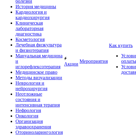
болезни
История медицины
Кардиология и
кардиохирургия
Клиническая
лабораторная
диагностика
Косметология
Лечебная физкультура
Как купить
и физиотерапия
Мануальная медицина
Услови
и
Мероприятия
оплат
Акции
иглорефлексотерапия
Услови
Медицинское право
достав
Методы визуализации
Неврология и
нейрохирургия
Неотложные
состояния и
интенсивная терапия
Нефрология
Онкология
Организация
здравоохранения
Оториноларингология