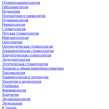
Оториноларингология
Офтальмология
Педиатрия
Психиатрия и наркология
Пульмонология
Ревматология
Стоматология
Детская стоматология
Имплантология
Ортодонтия
Ортопедическая стоматология
Терапевтическая стоматология
Хирургическая стоматология
Эндодонтология
Эстетическая стоматология
Терапия и общая врачебная практика
Токсикология
Травматология и ортопедия
Урология и андрология
Учебники
Фармакология
Хирургия
Эндокринология
Эндоскопия
Акции