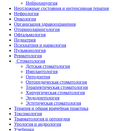
Нейрохирургия
Неотложные состояния и интенсивная терапия
Нефрология
Онкология
Организация здравоохранения
Оториноларингология
Офтальмология
Педиатрия
Психиатрия и наркология
Пульмонология
Ревматология
Стоматология
Детская стоматология
Имплантология
Ортодонтия
Ортопедическая стоматология
Терапевтическая стоматология
Хирургическая стоматология
Эндодонтология
Эстетическая стоматология
Терапия и общая врачебная практика
Токсикология
Травматология и ортопедия
Урология и андрология
Учебники