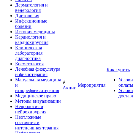
Дерматология и
венерология
Диетология
Инфекционные
болезни
История медицины
Кардиология и
кардиохирургия
Клиническая
лабораторная
диагностика
Косметология
Лечебная физкультура
Как купить
и физиотерапия
Мануальная медицина
Услови
и
Мероприятия
оплат
Акции
иглорефлексотерапия
Услови
Медицинское право
достав
Методы визуализации
Неврология и
нейрохирургия
Неотложные
состояния и
интенсивная терапия