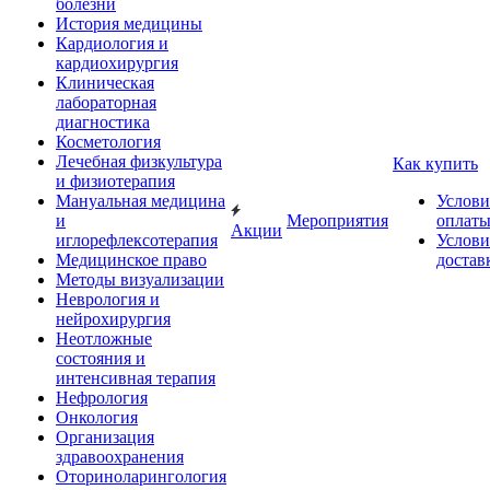
болезни
История медицины
Кардиология и
кардиохирургия
Клиническая
лабораторная
диагностика
Косметология
Лечебная физкультура
Как купить
и физиотерапия
Мануальная медицина
Услови
и
Мероприятия
оплат
Акции
иглорефлексотерапия
Услови
Медицинское право
достав
Методы визуализации
Неврология и
нейрохирургия
Неотложные
состояния и
интенсивная терапия
Нефрология
Онкология
Организация
здравоохранения
Оториноларингология