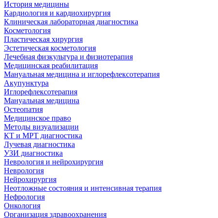
История медицины
Кардиология и кардиохирургия
Клиническая лабораторная диагностика
Косметология
Пластическая хирургия
Эстетическая косметология
Лечебная физкультура и физиотерапия
Медицинская реабилитация
Мануальная медицина и иглорефлексотерапия
Акупунктура
Иглорефлексотерапия
Мануальная медицина
Остеопатия
Медицинское право
Методы визуализации
КТ и МРТ диагностика
Лучевая диагностика
УЗИ диагностика
Неврология и нейрохирургия
Неврология
Нейрохирургия
Неотложные состояния и интенсивная терапия
Нефрология
Онкология
Организация здравоохранения