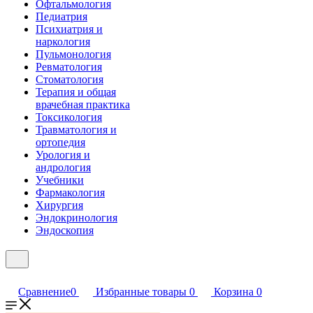
Офтальмология
Педиатрия
Психиатрия и
наркология
Пульмонология
Ревматология
Стоматология
Терапия и общая
врачебная практика
Токсикология
Травматология и
ортопедия
Урология и
андрология
Учебники
Фармакология
Хирургия
Эндокринология
Эндоскопия
Сравнение
0
Избранные товары
0
Корзина
0