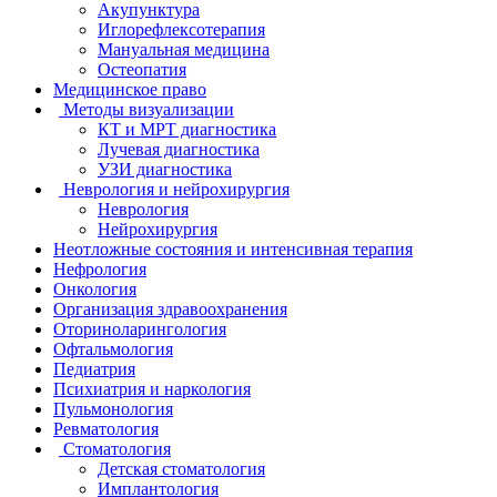
Акупунктура
Иглорефлексотерапия
Мануальная медицина
Остеопатия
Медицинское право
Методы визуализации
КТ и МРТ диагностика
Лучевая диагностика
УЗИ диагностика
Неврология и нейрохирургия
Неврология
Нейрохирургия
Неотложные состояния и интенсивная терапия
Нефрология
Онкология
Организация здравоохранения
Оториноларингология
Офтальмология
Педиатрия
Психиатрия и наркология
Пульмонология
Ревматология
Стоматология
Детская стоматология
Имплантология