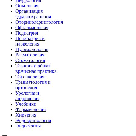
Нефрология
Онкология
Организация
здравоохранения
Оториноларингология
Офтальмология
Педиатрия
Психиатрия и
наркология
Пульмонология
Ревматология
Стоматология
Терапия и общая
врачебная практика
Токсикология
Травматология и
ортопедия
Урология и
андрология
Учебники
Фармакология
Хирургия
Эндокринология
Эндоскопия