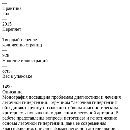
—
Практика
Год
—
2015
Переплет
—
Твердый переплет
количество страниц
—
928
Наличие иллюстраций
—
есть
Вес в упаковке
—
1490
Описание
Монография посвящена проблемам диагностики и лечения
легочной гипертензии. Термином "легочная гипертензия"
объединяют группу нозологии с общим диагностическим
критерием - повышением давления в легочной артерии. В
работе представлены вопросы патогенеза и генетические
основы легочной гипертензии, дана ее современная
классификация, описаны формы ле­гочной артериальной