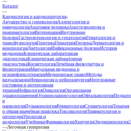
—
Каталог
—
Кардиология и кардиохирургия
Акушерство и гинекология
Аллергология и
иммунология
Анатомия человека
Анестезиология и
реаниматология
Ветеринария
Внутренние
болезни
Гастроэнтерология и гепатология
Гематология и
трансфузиология
Генетика
Гериатрия
Гигиена
Дерматология и
венерология
Диетология
Инфекционные болезни
История
медицины
Клиническая лабораторная
диагностика
Клиническая лабораторная
диагностика
Косметология
Лечебная физкультура и
физиотерапия
Мануальная медицина и
иглорефлексотерапия
Медицинское право
Методы
визуализации
Неврология и нейрохирургия
Неотложные
состояния и интенсивная
терапия
Нефрология
Онкология
Организация
здравоохранения
Оториноларингология
Офтальмология
Педиатр
и
наркология
Пульмонология
Ревматология
Стоматология
Терапия
и общая врачебная практика
Токсикология
Травматология и
ортопедия
Урология и
андрология
Учебники
Фармакология
Хирургия
Эндокринология
—
Легочная гипертезия