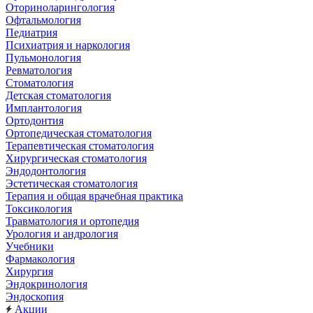
Оториноларингология
Офтальмология
Педиатрия
Психиатрия и наркология
Пульмонология
Ревматология
Стоматология
Детская стоматология
Имплантология
Ортодонтия
Ортопедическая стоматология
Терапевтическая стоматология
Хирургическая стоматология
Эндодонтология
Эстетическая стоматология
Терапия и общая врачебная практика
Токсикология
Травматология и ортопедия
Урология и андрология
Учебники
Фармакология
Хирургия
Эндокринология
Эндоскопия
Акции