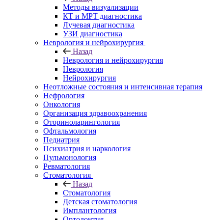
Методы визуализации
КТ и МРТ диагностика
Лучевая диагностика
УЗИ диагностика
Неврология и нейрохирургия
Назад
Неврология и нейрохирургия
Неврология
Нейрохирургия
Неотложные состояния и интенсивная терапия
Нефрология
Онкология
Организация здравоохранения
Оториноларингология
Офтальмология
Педиатрия
Психиатрия и наркология
Пульмонология
Ревматология
Стоматология
Назад
Стоматология
Детская стоматология
Имплантология
Ортодонтия