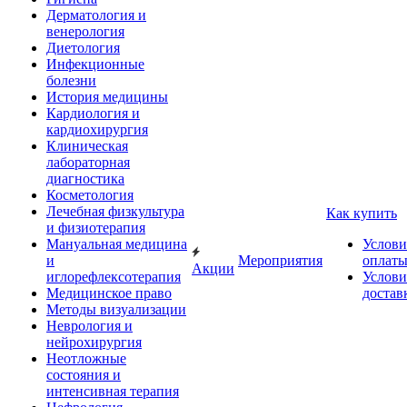
Дерматология и
венерология
Диетология
Инфекционные
болезни
История медицины
Кардиология и
кардиохирургия
Клиническая
лабораторная
диагностика
Косметология
Лечебная физкультура
Как купить
и физиотерапия
Мануальная медицина
Услови
и
Мероприятия
оплат
Акции
иглорефлексотерапия
Услови
Медицинское право
достав
Методы визуализации
Неврология и
нейрохирургия
Неотложные
состояния и
интенсивная терапия