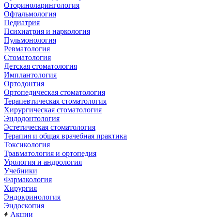
Оториноларингология
Офтальмология
Педиатрия
Психиатрия и наркология
Пульмонология
Ревматология
Стоматология
Детская стоматология
Имплантология
Ортодонтия
Ортопедическая стоматология
Терапевтическая стоматология
Хирургическая стоматология
Эндодонтология
Эстетическая стоматология
Терапия и общая врачебная практика
Токсикология
Травматология и ортопедия
Урология и андрология
Учебники
Фармакология
Хирургия
Эндокринология
Эндоскопия
Акции