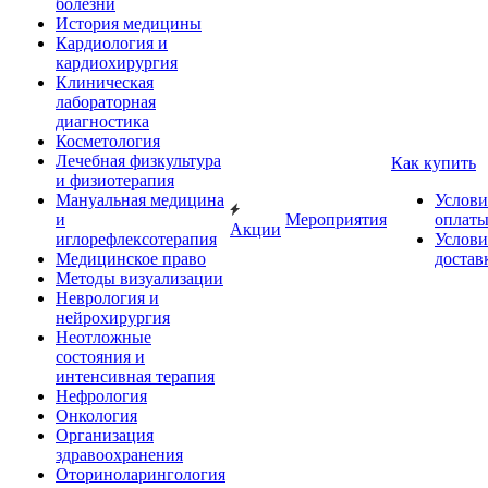
болезни
История медицины
Кардиология и
кардиохирургия
Клиническая
лабораторная
диагностика
Косметология
Лечебная физкультура
Как купить
и физиотерапия
Мануальная медицина
Услови
и
Мероприятия
оплат
Акции
иглорефлексотерапия
Услови
Медицинское право
достав
Методы визуализации
Неврология и
нейрохирургия
Неотложные
состояния и
интенсивная терапия
Нефрология
Онкология
Организация
здравоохранения
Оториноларингология