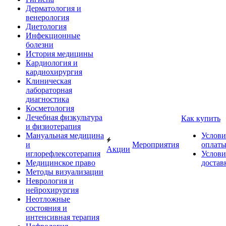
Дерматология и
венерология
Диетология
Инфекционные
болезни
История медицины
Кардиология и
кардиохирургия
Клиническая
лабораторная
диагностика
Косметология
Лечебная физкультура
Как купить
и физиотерапия
Мануальная медицина
Услови
и
Мероприятия
оплат
Акции
иглорефлексотерапия
Услови
Медицинское право
достав
Методы визуализации
Неврология и
нейрохирургия
Неотложные
состояния и
интенсивная терапия