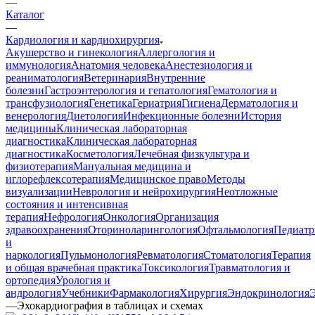
—
Каталог
—
Кардиология и кардиохирургия
Акушерство и гинекология
Аллергология и
иммунология
Анатомия человека
Анестезиология и
реаниматология
Ветеринария
Внутренние
болезни
Гастроэнтерология и гепатология
Гематология и
трансфузиология
Генетика
Гериатрия
Гигиена
Дерматология и
венерология
Диетология
Инфекционные болезни
История
медицины
Клиническая лабораторная
диагностика
Клиническая лабораторная
диагностика
Косметология
Лечебная физкультура и
физиотерапия
Мануальная медицина и
иглорефлексотерапия
Медицинское право
Методы
визуализации
Неврология и нейрохирургия
Неотложные
состояния и интенсивная
терапия
Нефрология
Онкология
Организация
здравоохранения
Оториноларингология
Офтальмология
Педиатр
и
наркология
Пульмонология
Ревматология
Стоматология
Терапия
и общая врачебная практика
Токсикология
Травматология и
ортопедия
Урология и
андрология
Учебники
Фармакология
Хирургия
Эндокринология
—
Эхокардиография в таблицах и схемах