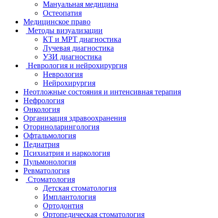
Мануальная медицина
Остеопатия
Медицинское право
Методы визуализации
КТ и МРТ диагностика
Лучевая диагностика
УЗИ диагностика
Неврология и нейрохирургия
Неврология
Нейрохирургия
Неотложные состояния и интенсивная терапия
Нефрология
Онкология
Организация здравоохранения
Оториноларингология
Офтальмология
Педиатрия
Психиатрия и наркология
Пульмонология
Ревматология
Стоматология
Детская стоматология
Имплантология
Ортодонтия
Ортопедическая стоматология