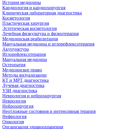
История медицины
Кардиология и кардиохирургия
Клиническая лабораторная диагностика
Косметология
Пластическая хирургия
Эстетическая косметология
Лечебная физкультура и физиотерапия
Медицинская реабилитация
Мануальная медицина и иглорефлексотерапия
Акупунктура
Иглорефлексотерапия
Мануальная медицина
Остеопатия
Медицинское право
Методы визуализации
КТ и МРТ диагностика
Лучевая диагностика
УЗИ диагностика
Неврология и нейрохирургия
Неврология
Нейрохирургия
Неотложные состояния и интенсивная терапия
Нефрология
Онкология
Организация здравоохранения