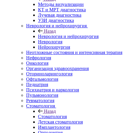
Методы визуализации
КТ и МРТ диагностика
Лучевая диагностика
УЗИ диагностика
Неврология и нейрохирургия
Назад
Неврология и нейрохирургия
Неврология
Нейрохирургия
Неотложные состояния и интенсивная терапия
Нефрология
Онкология
Организация здравоохранения
Оториноларингология
Офтальмология
Педиатрия
Психиатрия и наркология
Пульмонология
Ревматология
Стоматология
Назад
Стоматология
Детская стоматология
Имплантология
Ортодонтия