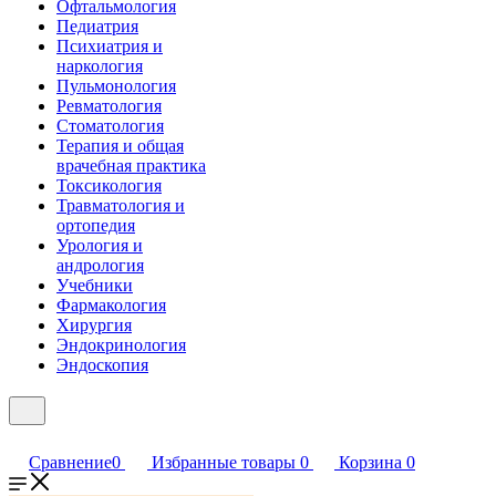
Офтальмология
Педиатрия
Психиатрия и
наркология
Пульмонология
Ревматология
Стоматология
Терапия и общая
врачебная практика
Токсикология
Травматология и
ортопедия
Урология и
андрология
Учебники
Фармакология
Хирургия
Эндокринология
Эндоскопия
Сравнение
0
Избранные товары
0
Корзина
0