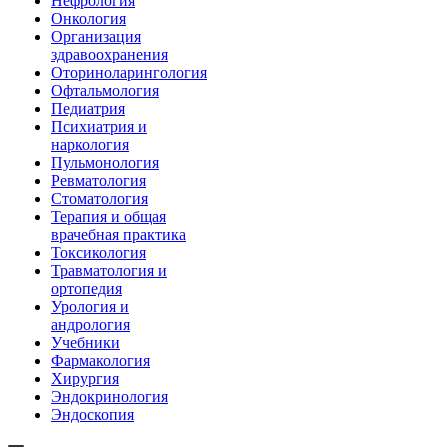
Нефрология
Онкология
Организация
здравоохранения
Оториноларингология
Офтальмология
Педиатрия
Психиатрия и
наркология
Пульмонология
Ревматология
Стоматология
Терапия и общая
врачебная практика
Токсикология
Травматология и
ортопедия
Урология и
андрология
Учебники
Фармакология
Хирургия
Эндокринология
Эндоскопия