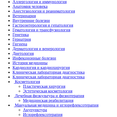
Аллергология и иммунология
Анатомия человека
Анестезиология и реаниматология
Ветеринария
Внутренние болезни
Гастроэнтерология и гепатология
Гематология и трансфузиология
Генетика
Гериатрия
Гигиена
Дерматология и венерология
Диетология
Инфекционные болезни
История медицины
Кардиология и кардиохирургия
Клиническая лабораторная диагностика
Клиническая лабораторная диагностика
Косметология
Пластическая хирургия
Эстетическая косметология
Лечебная физкультура и физиотерапия
Медицинская реабилитация
Мануальная медицина и иглорефлексотерапия
Акупунктура
Иглорефлексотерапия