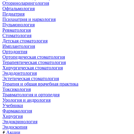
Оториноларингология
Офтальмология
Педиатрия
Психиатрия и наркология
Пульмонология
Ревматология
Стоматология
Детская стоматология
Имплантология
Ортодонтия
Ортопедическая стоматология
Терапевтическая стоматология
Хирургическая стоматология
Эндодонтология
Эстетическая стоматология
Терапия и общая врачебная практика
Токсикология
Травматология и ортопедия
Урология и андрология
Учебники
Фармакология
Хирургия
Эндокринология
Эндоскопия
Акции