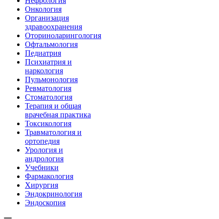
Нефрология
Онкология
Организация
здравоохранения
Оториноларингология
Офтальмология
Педиатрия
Психиатрия и
наркология
Пульмонология
Ревматология
Стоматология
Терапия и общая
врачебная практика
Токсикология
Травматология и
ортопедия
Урология и
андрология
Учебники
Фармакология
Хирургия
Эндокринология
Эндоскопия