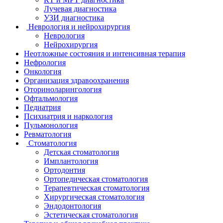
Лучевая диагностика
УЗИ диагностика
Неврология и нейрохирургия
Неврология
Нейрохирургия
Неотложные состояния и интенсивная терапия
Нефрология
Онкология
Организация здравоохранения
Оториноларингология
Офтальмология
Педиатрия
Психиатрия и наркология
Пульмонология
Ревматология
Стоматология
Детская стоматология
Имплантология
Ортодонтия
Ортопедическая стоматология
Терапевтическая стоматология
Хирургическая стоматология
Эндодонтология
Эстетическая стоматология