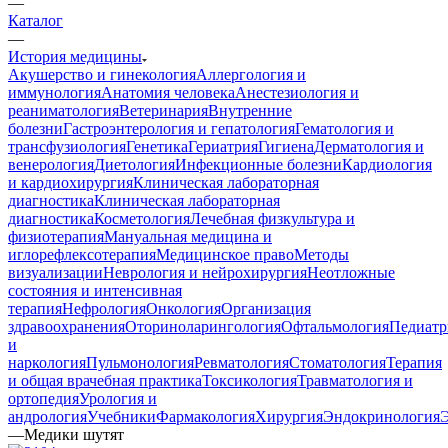
—
Каталог
—
История медицины
Акушерство и гинекология
Аллергология и
иммунология
Анатомия человека
Анестезиология и
реаниматология
Ветеринария
Внутренние
болезни
Гастроэнтерология и гепатология
Гематология и
трансфузиология
Генетика
Гериатрия
Гигиена
Дерматология и
венерология
Диетология
Инфекционные болезни
Кардиология
и кардиохирургия
Клиническая лабораторная
диагностика
Клиническая лабораторная
диагностика
Косметология
Лечебная физкультура и
физиотерапия
Мануальная медицина и
иглорефлексотерапия
Медицинское право
Методы
визуализации
Неврология и нейрохирургия
Неотложные
состояния и интенсивная
терапия
Нефрология
Онкология
Организация
здравоохранения
Оториноларингология
Офтальмология
Педиатр
и
наркология
Пульмонология
Ревматология
Стоматология
Терапия
и общая врачебная практика
Токсикология
Травматология и
ортопедия
Урология и
андрология
Учебники
Фармакология
Хирургия
Эндокринология
—
Медики шутят