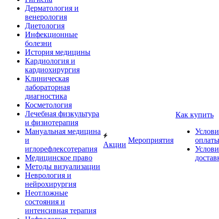
Дерматология и
венерология
Диетология
Инфекционные
болезни
История медицины
Кардиология и
кардиохирургия
Клиническая
лабораторная
диагностика
Косметология
Лечебная физкультура
Как купить
и физиотерапия
Мануальная медицина
Услови
и
Мероприятия
оплат
Акции
иглорефлексотерапия
Услови
Медицинское право
достав
Методы визуализации
Неврология и
нейрохирургия
Неотложные
состояния и
интенсивная терапия