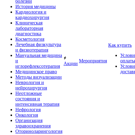
болезни
История медицины
Кардиология и
кардиохирургия
Клиническая
лабораторная
диагностика
Косметология
Лечебная физкультура
Как купить
и физиотерапия
Мануальная медицина
Услови
и
Мероприятия
оплат
Акции
иглорефлексотерапия
Услови
Медицинское право
достав
Методы визуализации
Неврология и
нейрохирургия
Неотложные
состояния и
интенсивная терапия
Нефрология
Онкология
Организация
здравоохранения
Оториноларингология