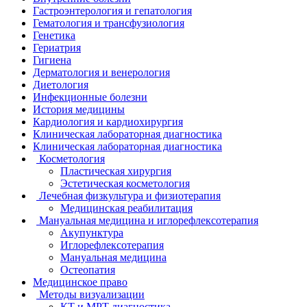
Гастроэнтерология и гепатология
Гематология и трансфузиология
Генетика
Гериатрия
Гигиена
Дерматология и венерология
Диетология
Инфекционные болезни
История медицины
Кардиология и кардиохирургия
Клиническая лабораторная диагностика
Клиническая лабораторная диагностика
Косметология
Пластическая хирургия
Эстетическая косметология
Лечебная физкультура и физиотерапия
Медицинская реабилитация
Мануальная медицина и иглорефлексотерапия
Акупунктура
Иглорефлексотерапия
Мануальная медицина
Остеопатия
Медицинское право
Методы визуализации
КТ и МРТ диагностика