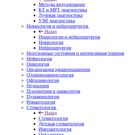
Методы визуализации
КТ и МРТ диагностика
Лучевая диагностика
УЗИ диагностика
Неврология и нейрохирургия
Назад
Неврология и нейрохирургия
Неврология
Нейрохирургия
Неотложные состояния и интенсивная терапия
Нефрология
Онкология
Организация здравоохранения
Оториноларингология
Офтальмология
Педиатрия
Психиатрия и наркология
Пульмонология
Ревматология
Стоматология
Назад
Стоматология
Детская стоматология
Имплантология
Ортодонтия