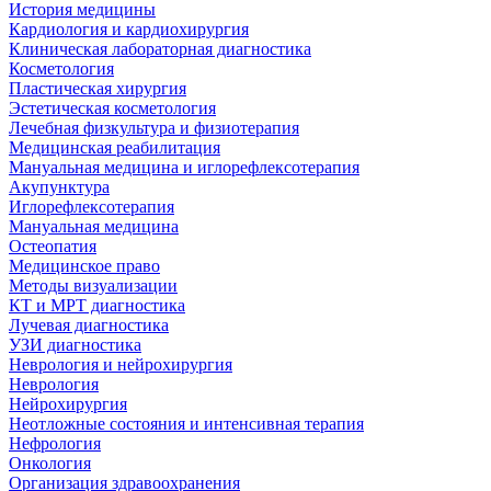
История медицины
Кардиология и кардиохирургия
Клиническая лабораторная диагностика
Косметология
Пластическая хирургия
Эстетическая косметология
Лечебная физкультура и физиотерапия
Медицинская реабилитация
Мануальная медицина и иглорефлексотерапия
Акупунктура
Иглорефлексотерапия
Мануальная медицина
Остеопатия
Медицинское право
Методы визуализации
КТ и МРТ диагностика
Лучевая диагностика
УЗИ диагностика
Неврология и нейрохирургия
Неврология
Нейрохирургия
Неотложные состояния и интенсивная терапия
Нефрология
Онкология
Организация здравоохранения