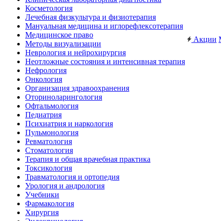
Косметология
Лечебная физкультура и физиотерапия
Мануальная медицина и иглорефлексотерапия
Медицинское право
Акции
Методы визуализации
Неврология и нейрохирургия
Неотложные состояния и интенсивная терапия
Нефрология
Онкология
Организация здравоохранения
Оториноларингология
Офтальмология
Педиатрия
Психиатрия и наркология
Пульмонология
Ревматология
Стоматология
Терапия и общая врачебная практика
Токсикология
Травматология и ортопедия
Урология и андрология
Учебники
Фармакология
Хирургия