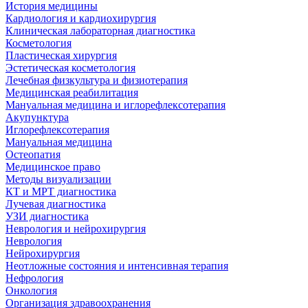
История медицины
Кардиология и кардиохирургия
Клиническая лабораторная диагностика
Косметология
Пластическая хирургия
Эстетическая косметология
Лечебная физкультура и физиотерапия
Медицинская реабилитация
Мануальная медицина и иглорефлексотерапия
Акупунктура
Иглорефлексотерапия
Мануальная медицина
Остеопатия
Медицинское право
Методы визуализации
КТ и МРТ диагностика
Лучевая диагностика
УЗИ диагностика
Неврология и нейрохирургия
Неврология
Нейрохирургия
Неотложные состояния и интенсивная терапия
Нефрология
Онкология
Организация здравоохранения