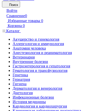
Поиск
Войти
Сравнение
0
Избранные товары
0
Корзина
0
Каталог
Акушерство и гинекология
Аллергология и иммунология
Анатомия человека
Анестезиология и реаниматология
Ветеринария
Внутренние болезни
Гастроэнтерология и гепатология
Гематология и трансфузиология
Генетика
Гериатрия
Гигиена
Дерматология и венерология
Диетология
Инфекционные болезни
История медицины
Кардиология и кардиохирургия
Клиническая лабораторная диагностика