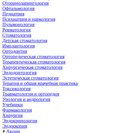
Оториноларингология
Офтальмология
Педиатрия
Психиатрия и наркология
Пульмонология
Ревматология
Стоматология
Детская стоматология
Имплантология
Ортодонтия
Ортопедическая стоматология
Терапевтическая стоматология
Хирургическая стоматология
Эндодонтология
Эстетическая стоматология
Терапия и общая врачебная практика
Токсикология
Травматология и ортопедия
Урология и андрология
Учебники
Фармакология
Хирургия
Эндокринология
Эндоскопия
Акции