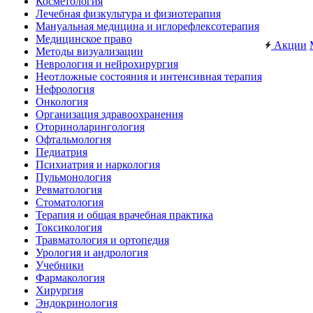
Косметология
Лечебная физкультура и физиотерапия
Мануальная медицина и иглорефлексотерапия
Медицинское право
Акции
Методы визуализации
Неврология и нейрохирургия
Неотложные состояния и интенсивная терапия
Нефрология
Онкология
Организация здравоохранения
Оториноларингология
Офтальмология
Педиатрия
Психиатрия и наркология
Пульмонология
Ревматология
Стоматология
Терапия и общая врачебная практика
Токсикология
Травматология и ортопедия
Урология и андрология
Учебники
Фармакология
Хирургия
Эндокринология