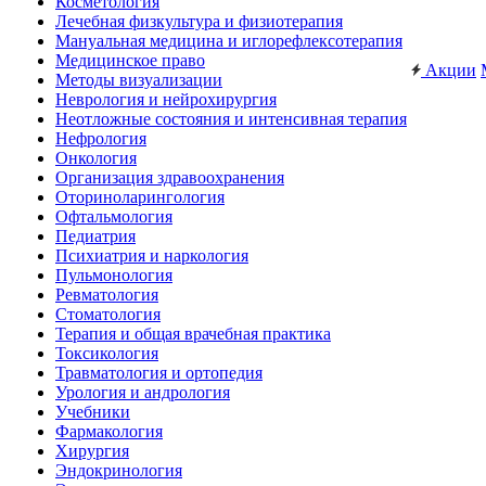
Косметология
Лечебная физкультура и физиотерапия
Мануальная медицина и иглорефлексотерапия
Медицинское право
Акции
Методы визуализации
Неврология и нейрохирургия
Неотложные состояния и интенсивная терапия
Нефрология
Онкология
Организация здравоохранения
Оториноларингология
Офтальмология
Педиатрия
Психиатрия и наркология
Пульмонология
Ревматология
Стоматология
Терапия и общая врачебная практика
Токсикология
Травматология и ортопедия
Урология и андрология
Учебники
Фармакология
Хирургия
Эндокринология