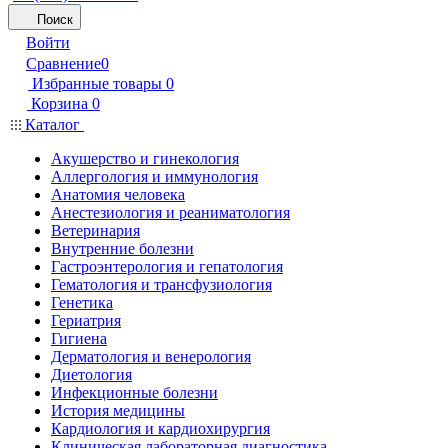
Поиск
Войти
Сравнение
0
Избранные товары
0
Корзина
0
Каталог
Акушерство и гинекология
Аллергология и иммунология
Анатомия человека
Анестезиология и реаниматология
Ветеринария
Внутренние болезни
Гастроэнтерология и гепатология
Гематология и трансфузиология
Генетика
Гериатрия
Гигиена
Дерматология и венерология
Диетология
Инфекционные болезни
История медицины
Кардиология и кардиохирургия
Клиническая лабораторная диагностика