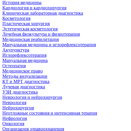
История медицины
Кардиология и кардиохирургия
Клиническая лабораторная диагностика
Косметология
Пластическая хирургия
Эстетическая косметология
Лечебная физкультура и физиотерапия
Медицинская реабилитация
Мануальная медицина и иглорефлексотерапия
Акупунктура
Иглорефлексотерапия
Мануальная медицина
Остеопатия
Медицинское право
Методы визуализации
КТ и МРТ диагностика
Лучевая диагностика
УЗИ диагностика
Неврология и нейрохирургия
Неврология
Нейрохирургия
Неотложные состояния и интенсивная терапия
Нефрология
Онкология
Организация здравоохранения