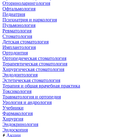
Оториноларингология
Офтальмология
Педиатрия
Психиатрия и наркология
Пульмонология
Ревматология
Стоматология
Детская стоматология
Имплантология
Ортодонтия
Ортопедическая стоматология
Терапевтическая стоматология
Хирургическая стоматология
Эндодонтология
Эстетическая стоматология
Терапия и общая врачебная практика
Токсикология
Травматология и ортопедия
Урология и андрология
Учебники
Фармакология
Хирургия
Эндокринология
Эндоскопия
Акции