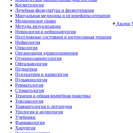
Косметология
Лечебная физкультура и физиотерапия
Мануальная медицина и иглорефлексотерапия
Медицинское право
Акции
Методы визуализации
Неврология и нейрохирургия
Неотложные состояния и интенсивная терапия
Нефрология
Онкология
Организация здравоохранения
Оториноларингология
Офтальмология
Педиатрия
Психиатрия и наркология
Пульмонология
Ревматология
Стоматология
Терапия и общая врачебная практика
Токсикология
Травматология и ортопедия
Урология и андрология
Учебники
Фармакология
Хирургия