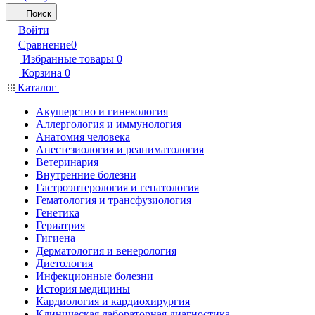
Поиск
Войти
Сравнение
0
Избранные товары
0
Корзина
0
Каталог
Акушерство и гинекология
Аллергология и иммунология
Анатомия человека
Анестезиология и реаниматология
Ветеринария
Внутренние болезни
Гастроэнтерология и гепатология
Гематология и трансфузиология
Генетика
Гериатрия
Гигиена
Дерматология и венерология
Диетология
Инфекционные болезни
История медицины
Кардиология и кардиохирургия
Клиническая лабораторная диагностика