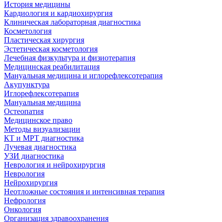
История медицины
Кардиология и кардиохирургия
Клиническая лабораторная диагностика
Косметология
Пластическая хирургия
Эстетическая косметология
Лечебная физкультура и физиотерапия
Медицинская реабилитация
Мануальная медицина и иглорефлексотерапия
Акупунктура
Иглорефлексотерапия
Мануальная медицина
Остеопатия
Медицинское право
Методы визуализации
КТ и МРТ диагностика
Лучевая диагностика
УЗИ диагностика
Неврология и нейрохирургия
Неврология
Нейрохирургия
Неотложные состояния и интенсивная терапия
Нефрология
Онкология
Организация здравоохранения