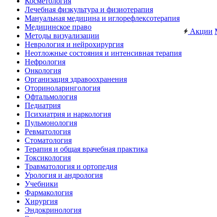
Косметология
Лечебная физкультура и физиотерапия
Мануальная медицина и иглорефлексотерапия
Медицинское право
Акции
Методы визуализации
Неврология и нейрохирургия
Неотложные состояния и интенсивная терапия
Нефрология
Онкология
Организация здравоохранения
Оториноларингология
Офтальмология
Педиатрия
Психиатрия и наркология
Пульмонология
Ревматология
Стоматология
Терапия и общая врачебная практика
Токсикология
Травматология и ортопедия
Урология и андрология
Учебники
Фармакология
Хирургия
Эндокринология