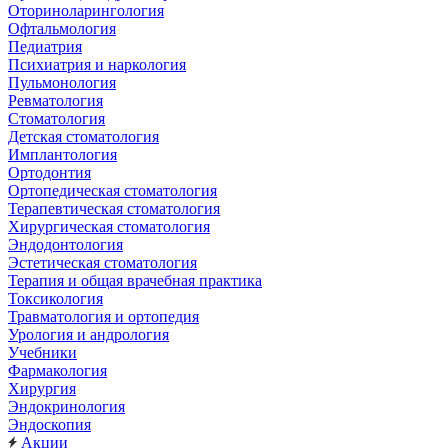
Оториноларингология
Офтальмология
Педиатрия
Психиатрия и наркология
Пульмонология
Ревматология
Стоматология
Детская стоматология
Имплантология
Ортодонтия
Ортопедическая стоматология
Терапевтическая стоматология
Хирургическая стоматология
Эндодонтология
Эстетическая стоматология
Терапия и общая врачебная практика
Токсикология
Травматология и ортопедия
Урология и андрология
Учебники
Фармакология
Хирургия
Эндокринология
Эндоскопия
Акции