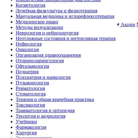
Косметология
Лечебная физкультура и физиотерапия
Мануальная медицина и иглорефлексотерапия
Медицинское право
Акции
Методы визуализации
Неврология и нейрохирургия
Неотложные состояния и интенсивная терапия
Нефрология
Онкология
Организация здравоохранения
Оториноларингология
Офтальмология
Педиатрия
Психиатрия и наркология
Пульмонология
Ревматология
Стоматология
Терапия и общая врачебная практика
Токсикология
Травматология и ортопедия
Урология и андрология
Учебники
Фармакология
Хирургия