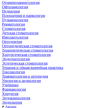
Оториноларингология
Офтальмология
Педиатрия
Психиатрия и наркология
Пульмонология
Ревматология
Стоматология
Детская стоматология
Имплантология
Ортодонтия
Ортопедическая стоматология
Терапевтическая стоматология
Хирургическая стоматология
Эндодонтология
Эстетическая стоматология
Терапия и общая врачебная практика
Токсикология
Травматология и ортопедия
Урология и андрология
Учебники
Фармакология
Хирургия
Эндокринология
Эндоскопия
Акции