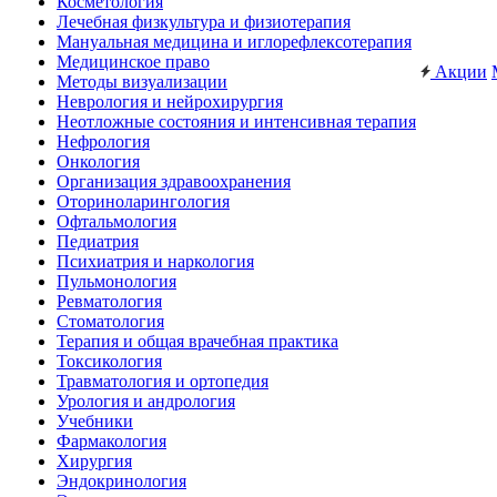
Косметология
Лечебная физкультура и физиотерапия
Мануальная медицина и иглорефлексотерапия
Медицинское право
Акции
Методы визуализации
Неврология и нейрохирургия
Неотложные состояния и интенсивная терапия
Нефрология
Онкология
Организация здравоохранения
Оториноларингология
Офтальмология
Педиатрия
Психиатрия и наркология
Пульмонология
Ревматология
Стоматология
Терапия и общая врачебная практика
Токсикология
Травматология и ортопедия
Урология и андрология
Учебники
Фармакология
Хирургия
Эндокринология