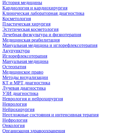
История медицины
Кардиология и кардиохирургия
Клиническая лабораторная диагностика
Косметология
Пластическая хирургия
Эстетическая косметология
Лечебная физкультура и физиотерапия
Медицинская реабилитация
Мануальная медицина и иглорефлексотерапия
Акупунктура
Иглорефлексотерапия
Мануальная медицина
Остеопатия
Медицинское право
Методы визуализации
КТ и МРТ диагностика
Лучевая диагностика
УЗИ диагностика
Неврология и нейрохирургия
Неврология
Нейрохирургия
Неотложные состояния и интенсивная терапия
Нефрология
Онкология
Организация здравоохранения