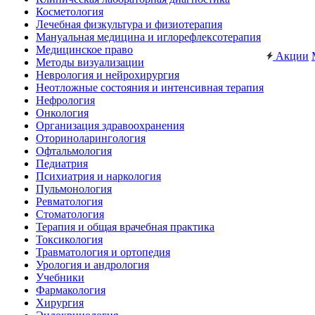
Косметология
Лечебная физкультура и физиотерапия
Мануальная медицина и иглорефлексотерапия
Медицинское право
Акции
Методы визуализации
Неврология и нейрохирургия
Неотложные состояния и интенсивная терапия
Нефрология
Онкология
Организация здравоохранения
Оториноларингология
Офтальмология
Педиатрия
Психиатрия и наркология
Пульмонология
Ревматология
Стоматология
Терапия и общая врачебная практика
Токсикология
Травматология и ортопедия
Урология и андрология
Учебники
Фармакология
Хирургия