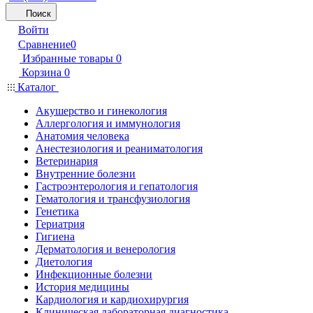
Поиск
Войти
Сравнение
0
Избранные товары
0
Корзина
0
Каталог
Акушерство и гинекология
Аллергология и иммунология
Анатомия человека
Анестезиология и реаниматология
Ветеринария
Внутренние болезни
Гастроэнтерология и гепатология
Гематология и трансфузиология
Генетика
Гериатрия
Гигиена
Дерматология и венерология
Диетология
Инфекционные болезни
История медицины
Кардиология и кардиохирургия
Клиническая лабораторная диагностика