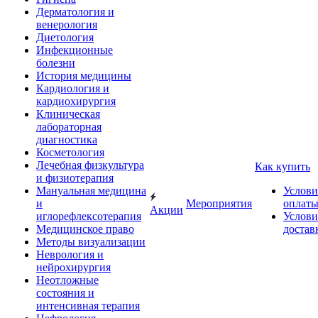
Дерматология и
венерология
Диетология
Инфекционные
болезни
История медицины
Кардиология и
кардиохирургия
Клиническая
лабораторная
диагностика
Косметология
Лечебная физкультура
Как купить
и физиотерапия
Мануальная медицина
Услови
и
Мероприятия
оплат
Акции
иглорефлексотерапия
Услови
Медицинское право
достав
Методы визуализации
Неврология и
нейрохирургия
Неотложные
состояния и
интенсивная терапия