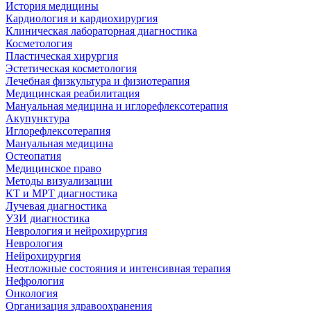
История медицины
Кардиология и кардиохирургия
Клиническая лабораторная диагностика
Косметология
Пластическая хирургия
Эстетическая косметология
Лечебная физкультура и физиотерапия
Медицинская реабилитация
Мануальная медицина и иглорефлексотерапия
Акупунктура
Иглорефлексотерапия
Мануальная медицина
Остеопатия
Медицинское право
Методы визуализации
КТ и МРТ диагностика
Лучевая диагностика
УЗИ диагностика
Неврология и нейрохирургия
Неврология
Нейрохирургия
Неотложные состояния и интенсивная терапия
Нефрология
Онкология
Организация здравоохранения