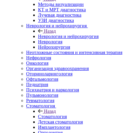
Методы визуализации
КТ и МРТ диагностика
Лучевая диагностика
УЗИ диагностика
Неврология и нейрохирургия
Назад
Неврология и нейрохирургия
Неврология
Нейрохирургия
Неотложные состояния и интенсивная терапия
Нефрология
Онкология
Организация здравоохранения
Оториноларингология
Офтальмология
Педиатрия
Психиатрия и наркология
Пульмонология
Ревматология
Стоматология
Назад
Стоматология
Детская стоматология
Имплантология
Ортодонтия