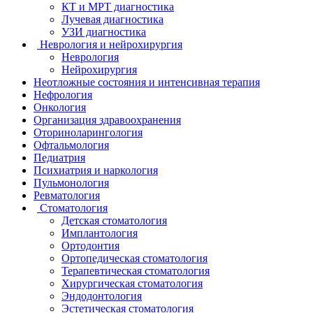
КТ и МРТ диагностика
Лучевая диагностика
УЗИ диагностика
Неврология и нейрохирургия
Неврология
Нейрохирургия
Неотложные состояния и интенсивная терапия
Нефрология
Онкология
Организация здравоохранения
Оториноларингология
Офтальмология
Педиатрия
Психиатрия и наркология
Пульмонология
Ревматология
Стоматология
Детская стоматология
Имплантология
Ортодонтия
Ортопедическая стоматология
Терапевтическая стоматология
Хирургическая стоматология
Эндодонтология
Эстетическая стоматология