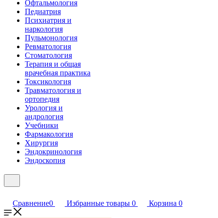
Офтальмология
Педиатрия
Психиатрия и
наркология
Пульмонология
Ревматология
Стоматология
Терапия и общая
врачебная практика
Токсикология
Травматология и
ортопедия
Урология и
андрология
Учебники
Фармакология
Хирургия
Эндокринология
Эндоскопия
Сравнение
0
Избранные товары
0
Корзина
0