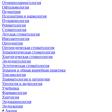
Оториноларингология
Офтальмология
Педиатрия
Психиатрия и наркология
Пульмонология
Ревматология
Стоматология
Детская стоматология
Имплантология
Ортодонтия
Ортопедическая стоматология
Терапевтическая стоматология
Хирургическая стоматология
Эндодонтология
Эстетическая стоматология
Терапия и общая врачебная практика
Токсикология
Травматология и ортопедия
Урология и андрология
Учебники
Фармакология
Хирургия
Эндокринология
Эндоскопия
Акции