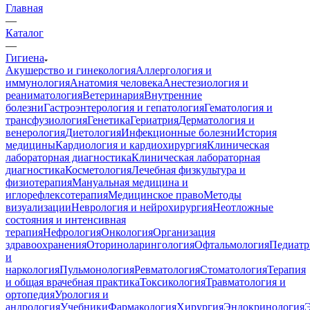
Главная
—
Каталог
—
Гигиена
Акушерство и гинекология
Аллергология и
иммунология
Анатомия человека
Анестезиология и
реаниматология
Ветеринария
Внутренние
болезни
Гастроэнтерология и гепатология
Гематология и
трансфузиология
Генетика
Гериатрия
Дерматология и
венерология
Диетология
Инфекционные болезни
История
медицины
Кардиология и кардиохирургия
Клиническая
лабораторная диагностика
Клиническая лабораторная
диагностика
Косметология
Лечебная физкультура и
физиотерапия
Мануальная медицина и
иглорефлексотерапия
Медицинское право
Методы
визуализации
Неврология и нейрохирургия
Неотложные
состояния и интенсивная
терапия
Нефрология
Онкология
Организация
здравоохранения
Оториноларингология
Офтальмология
Педиатр
и
наркология
Пульмонология
Ревматология
Стоматология
Терапия
и общая врачебная практика
Токсикология
Травматология и
ортопедия
Урология и
андрология
Учебники
Фармакология
Хирургия
Эндокринология