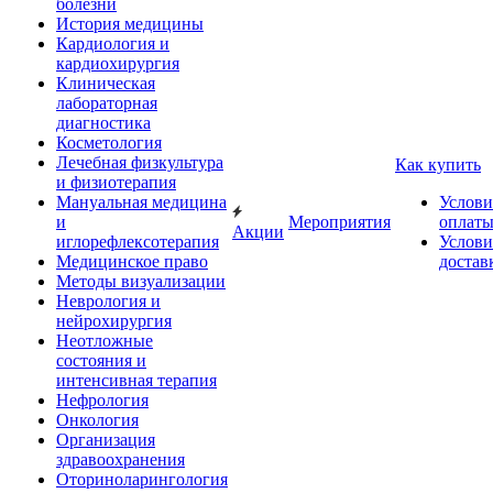
болезни
История медицины
Кардиология и
кардиохирургия
Клиническая
лабораторная
диагностика
Косметология
Лечебная физкультура
Как купить
и физиотерапия
Мануальная медицина
Услови
и
Мероприятия
оплат
Акции
иглорефлексотерапия
Услови
Медицинское право
достав
Методы визуализации
Неврология и
нейрохирургия
Неотложные
состояния и
интенсивная терапия
Нефрология
Онкология
Организация
здравоохранения
Оториноларингология