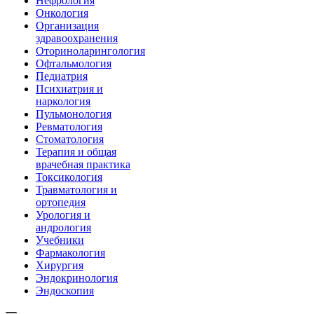
Нефрология
Онкология
Организация
здравоохранения
Оториноларингология
Офтальмология
Педиатрия
Психиатрия и
наркология
Пульмонология
Ревматология
Стоматология
Терапия и общая
врачебная практика
Токсикология
Травматология и
ортопедия
Урология и
андрология
Учебники
Фармакология
Хирургия
Эндокринология
Эндоскопия