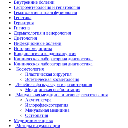
Внутренние болезни
Гастроэнтерология и гепатология
Гематология и трансфузиология
Генетика
Гериатрия
Гигиена
Дерматология и венерология
Диетология
Инфекционные болезни
История медицины
Кардиология и кардиохирургия
Клиническая лабораторная диагностика
Клиническая лабораторная диагностика
Косметология
Пластическая хирургия
Эстетическая косметология
Лечебная физкультура и физиотерапия
Медицинская реабилитация
Мануальная медицина и иглорефлексотерапия
Акупунктура
Иглорефлексотерапия
Мануальная медицина
Остеопатия
Медицинское право
Методы визуализации