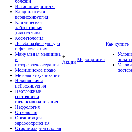
болезни
История медицины
Кардиология и
кардиохирургия
Клиническая
лабораторная
диагностика
Косметология
Лечебная физкультура
Как купить
и физиотерапия
Мануальная медицина
Услови
и
Мероприятия
оплат
Акции
иглорефлексотерапия
Услови
Медицинское право
достав
Методы визуализации
Неврология и
нейрохирургия
Неотложные
состояния и
интенсивная терапия
Нефрология
Онкология
Организация
здравоохранения
Оториноларингология