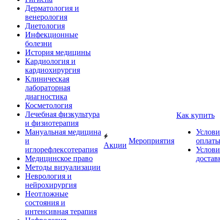
Дерматология и
венерология
Диетология
Инфекционные
болезни
История медицины
Кардиология и
кардиохирургия
Клиническая
лабораторная
диагностика
Косметология
Лечебная физкультура
Как купить
и физиотерапия
Мануальная медицина
Услови
и
Мероприятия
оплат
Акции
иглорефлексотерапия
Услови
Медицинское право
достав
Методы визуализации
Неврология и
нейрохирургия
Неотложные
состояния и
интенсивная терапия