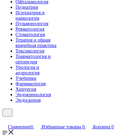
Офтальмология
Педиатрия
Психиатрия и
наркология
Пульмонология
Ревматология
Стоматология
Терапия и общая
врачебная практика
Токсикология
Травматология и
ортопедия
Урология и
андрология
Учебники
Фармакология
Хирургия
Эндокринология
Эндоскопия
Сравнение
0
Избранные товары
0
Корзина
0