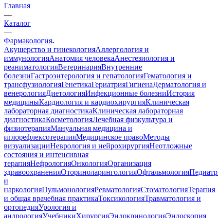
Главная
—
Каталог
—
Фармакология
Акушерство и гинекология
Аллергология и
иммунология
Анатомия человека
Анестезиология и
реаниматология
Ветеринария
Внутренние
болезни
Гастроэнтерология и гепатология
Гематология и
трансфузиология
Генетика
Гериатрия
Гигиена
Дерматология и
венерология
Диетология
Инфекционные болезни
История
медицины
Кардиология и кардиохирургия
Клиническая
лабораторная диагностика
Клиническая лабораторная
диагностика
Косметология
Лечебная физкультура и
физиотерапия
Мануальная медицина и
иглорефлексотерапия
Медицинское право
Методы
визуализации
Неврология и нейрохирургия
Неотложные
состояния и интенсивная
терапия
Нефрология
Онкология
Организация
здравоохранения
Оториноларингология
Офтальмология
Педиатр
и
наркология
Пульмонология
Ревматология
Стоматология
Терапия
и общая врачебная практика
Токсикология
Травматология и
ортопедия
Урология и
андрология
Учебники
Хирургия
Эндокринология
Эндоскопия