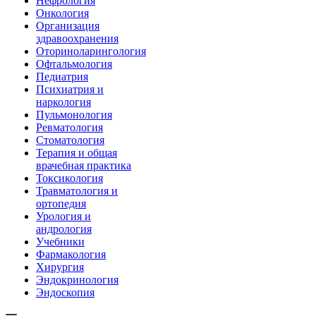
Нефрология
Онкология
Организация
здравоохранения
Оториноларингология
Офтальмология
Педиатрия
Психиатрия и
наркология
Пульмонология
Ревматология
Стоматология
Терапия и общая
врачебная практика
Токсикология
Травматология и
ортопедия
Урология и
андрология
Учебники
Фармакология
Хирургия
Эндокринология
Эндоскопия