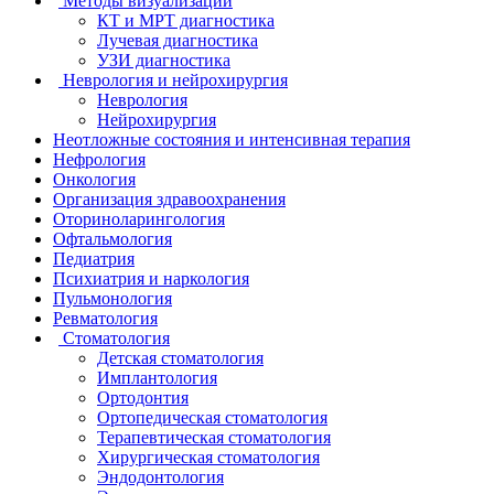
Методы визуализации
КТ и МРТ диагностика
Лучевая диагностика
УЗИ диагностика
Неврология и нейрохирургия
Неврология
Нейрохирургия
Неотложные состояния и интенсивная терапия
Нефрология
Онкология
Организация здравоохранения
Оториноларингология
Офтальмология
Педиатрия
Психиатрия и наркология
Пульмонология
Ревматология
Стоматология
Детская стоматология
Имплантология
Ортодонтия
Ортопедическая стоматология
Терапевтическая стоматология
Хирургическая стоматология
Эндодонтология