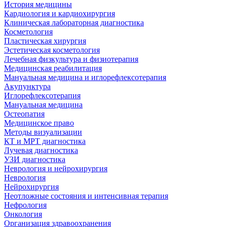
История медицины
Кардиология и кардиохирургия
Клиническая лабораторная диагностика
Косметология
Пластическая хирургия
Эстетическая косметология
Лечебная физкультура и физиотерапия
Медицинская реабилитация
Мануальная медицина и иглорефлексотерапия
Акупунктура
Иглорефлексотерапия
Мануальная медицина
Остеопатия
Медицинское право
Методы визуализации
КТ и МРТ диагностика
Лучевая диагностика
УЗИ диагностика
Неврология и нейрохирургия
Неврология
Нейрохирургия
Неотложные состояния и интенсивная терапия
Нефрология
Онкология
Организация здравоохранения