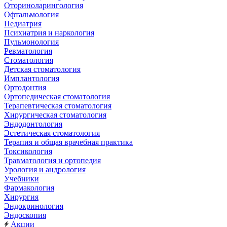
Оториноларингология
Офтальмология
Педиатрия
Психиатрия и наркология
Пульмонология
Ревматология
Стоматология
Детская стоматология
Имплантология
Ортодонтия
Ортопедическая стоматология
Терапевтическая стоматология
Хирургическая стоматология
Эндодонтология
Эстетическая стоматология
Терапия и общая врачебная практика
Токсикология
Травматология и ортопедия
Урология и андрология
Учебники
Фармакология
Хирургия
Эндокринология
Эндоскопия
Акции