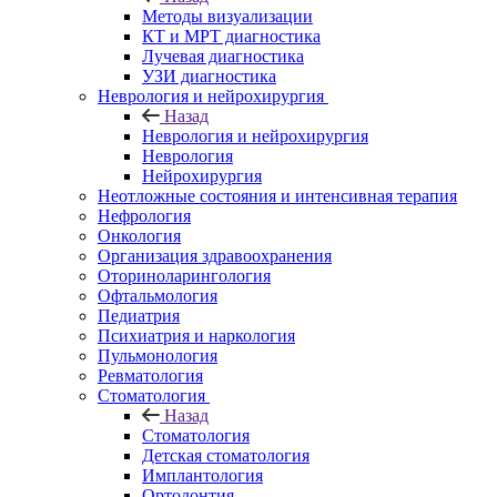
Методы визуализации
КТ и МРТ диагностика
Лучевая диагностика
УЗИ диагностика
Неврология и нейрохирургия
Назад
Неврология и нейрохирургия
Неврология
Нейрохирургия
Неотложные состояния и интенсивная терапия
Нефрология
Онкология
Организация здравоохранения
Оториноларингология
Офтальмология
Педиатрия
Психиатрия и наркология
Пульмонология
Ревматология
Стоматология
Назад
Стоматология
Детская стоматология
Имплантология
Ортодонтия