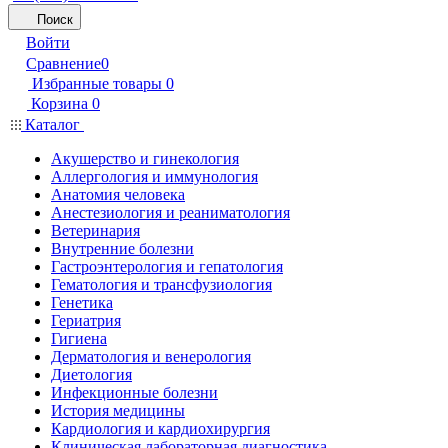
Поиск
Войти
Сравнение
0
Избранные товары
0
Корзина
0
Каталог
Акушерство и гинекология
Аллергология и иммунология
Анатомия человека
Анестезиология и реаниматология
Ветеринария
Внутренние болезни
Гастроэнтерология и гепатология
Гематология и трансфузиология
Генетика
Гериатрия
Гигиена
Дерматология и венерология
Диетология
Инфекционные болезни
История медицины
Кардиология и кардиохирургия
Клиническая лабораторная диагностика