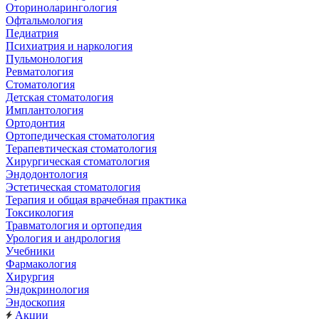
Оториноларингология
Офтальмология
Педиатрия
Психиатрия и наркология
Пульмонология
Ревматология
Стоматология
Детская стоматология
Имплантология
Ортодонтия
Ортопедическая стоматология
Терапевтическая стоматология
Хирургическая стоматология
Эндодонтология
Эстетическая стоматология
Терапия и общая врачебная практика
Токсикология
Травматология и ортопедия
Урология и андрология
Учебники
Фармакология
Хирургия
Эндокринология
Эндоскопия
Акции