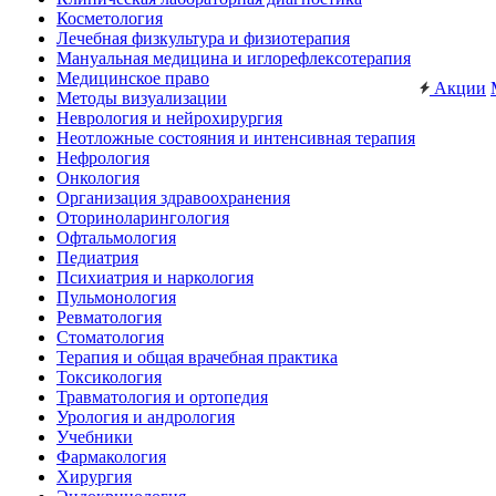
Косметология
Лечебная физкультура и физиотерапия
Мануальная медицина и иглорефлексотерапия
Медицинское право
Акции
Методы визуализации
Неврология и нейрохирургия
Неотложные состояния и интенсивная терапия
Нефрология
Онкология
Организация здравоохранения
Оториноларингология
Офтальмология
Педиатрия
Психиатрия и наркология
Пульмонология
Ревматология
Стоматология
Терапия и общая врачебная практика
Токсикология
Травматология и ортопедия
Урология и андрология
Учебники
Фармакология
Хирургия