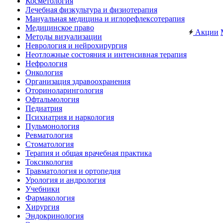
Косметология
Лечебная физкультура и физиотерапия
Мануальная медицина и иглорефлексотерапия
Медицинское право
Акции
Методы визуализации
Неврология и нейрохирургия
Неотложные состояния и интенсивная терапия
Нефрология
Онкология
Организация здравоохранения
Оториноларингология
Офтальмология
Педиатрия
Психиатрия и наркология
Пульмонология
Ревматология
Стоматология
Терапия и общая врачебная практика
Токсикология
Травматология и ортопедия
Урология и андрология
Учебники
Фармакология
Хирургия
Эндокринология