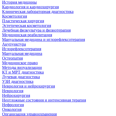
История медицины
Кардиология и кардиохирургия
Клиническая лабораторная диагностика
Косметология
Пластическая хирургия
Эстетическая косметология
Лечебная физкультура и физиотерапия
Медицинская реабилитация
Мануальная медицина и иглорефлексотерапия
Акупунктура
Иглорефлексотерапия
Мануальная медицина
Остеопатия
Медицинское право
Методы визуализации
КТ и МРТ диагностика
Лучевая диагностика
УЗИ диагностика
Неврология и нейрохирургия
Неврология
Нейрохирургия
Неотложные состояния и интенсивная терапия
Нефрология
Онкология
Организация здравоохранения