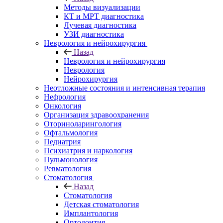
Методы визуализации
КТ и МРТ диагностика
Лучевая диагностика
УЗИ диагностика
Неврология и нейрохирургия
Назад
Неврология и нейрохирургия
Неврология
Нейрохирургия
Неотложные состояния и интенсивная терапия
Нефрология
Онкология
Организация здравоохранения
Оториноларингология
Офтальмология
Педиатрия
Психиатрия и наркология
Пульмонология
Ревматология
Стоматология
Назад
Стоматология
Детская стоматология
Имплантология
Ортодонтия