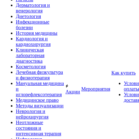
Дерматология и
венерология
Диетология
Инфекционные
болезни
История медицины
Кардиология и
кардиохирургия
Клиническая
лабораторная
диагностика
Косметология
Лечебная физкультура
Как купить
и физиотерапия
Мануальная медицина
Услови
и
Мероприятия
оплат
Акции
иглорефлексотерапия
Услови
Медицинское право
достав
Методы визуализации
Неврология и
нейрохирургия
Неотложные
состояния и
интенсивная терапия