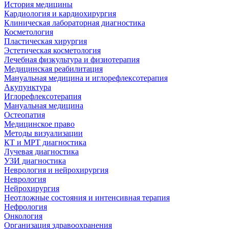
История медицины
Кардиология и кардиохирургия
Клиническая лабораторная диагностика
Косметология
Пластическая хирургия
Эстетическая косметология
Лечебная физкультура и физиотерапия
Медицинская реабилитация
Мануальная медицина и иглорефлексотерапия
Акупунктура
Иглорефлексотерапия
Мануальная медицина
Остеопатия
Медицинское право
Методы визуализации
КТ и МРТ диагностика
Лучевая диагностика
УЗИ диагностика
Неврология и нейрохирургия
Неврология
Нейрохирургия
Неотложные состояния и интенсивная терапия
Нефрология
Онкология
Организация здравоохранения