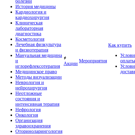
болезни
История медицины
Кардиология и
кардиохирургия
Клиническая
лабораторная
диагностика
Косметология
Лечебная физкультура
Как купить
и физиотерапия
Мануальная медицина
Услови
и
Мероприятия
оплат
Акции
иглорефлексотерапия
Услови
Медицинское право
достав
Методы визуализации
Неврология и
нейрохирургия
Неотложные
состояния и
интенсивная терапия
Нефрология
Онкология
Организация
здравоохранения
Оториноларингология