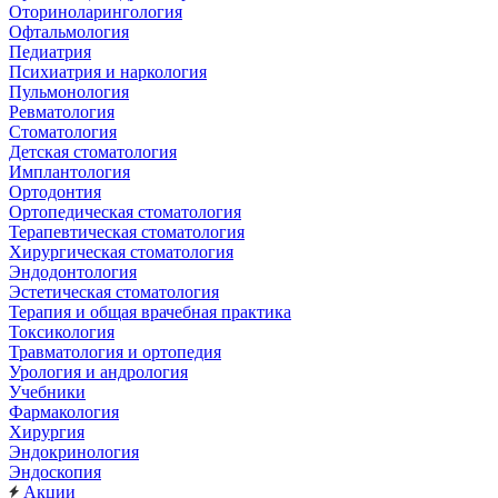
Оториноларингология
Офтальмология
Педиатрия
Психиатрия и наркология
Пульмонология
Ревматология
Стоматология
Детская стоматология
Имплантология
Ортодонтия
Ортопедическая стоматология
Терапевтическая стоматология
Хирургическая стоматология
Эндодонтология
Эстетическая стоматология
Терапия и общая врачебная практика
Токсикология
Травматология и ортопедия
Урология и андрология
Учебники
Фармакология
Хирургия
Эндокринология
Эндоскопия
Акции