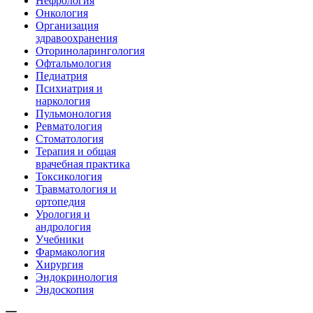
Нефрология
Онкология
Организация
здравоохранения
Оториноларингология
Офтальмология
Педиатрия
Психиатрия и
наркология
Пульмонология
Ревматология
Стоматология
Терапия и общая
врачебная практика
Токсикология
Травматология и
ортопедия
Урология и
андрология
Учебники
Фармакология
Хирургия
Эндокринология
Эндоскопия