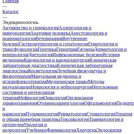
Главная
—
Каталог
—
Эндокринология
Акушерство и гинекология
Аллергология и
иммунология
Анатомия человека
Анестезиология и
реаниматология
Ветеринария
Внутренние
болезни
Гастроэнтерология и гепатология
Гематология и
трансфузиология
Генетика
Гериатрия
Гигиена
Дерматология и
венерология
Диетология
Инфекционные болезни
История
медицины
Кардиология и кардиохирургия
Клиническая
лабораторная диагностика
Клиническая лабораторная
диагностика
Косметология
Лечебная физкультура и
физиотерапия
Мануальная медицина и
иглорефлексотерапия
Медицинское право
Методы
визуализации
Неврология и нейрохирургия
Неотложные
состояния и интенсивная
терапия
Нефрология
Онкология
Организация
здравоохранения
Оториноларингология
Офтальмология
Педиатр
и
наркология
Пульмонология
Ревматология
Стоматология
Терапия
и общая врачебная практика
Токсикология
Травматология и
ортопедия
Урология и
андрология
Учебники
Фармакология
Хирургия
Эндоскопия