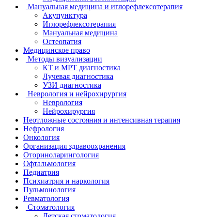
Мануальная медицина и иглорефлексотерапия
Акупунктура
Иглорефлексотерапия
Мануальная медицина
Остеопатия
Медицинское право
Методы визуализации
КТ и МРТ диагностика
Лучевая диагностика
УЗИ диагностика
Неврология и нейрохирургия
Неврология
Нейрохирургия
Неотложные состояния и интенсивная терапия
Нефрология
Онкология
Организация здравоохранения
Оториноларингология
Офтальмология
Педиатрия
Психиатрия и наркология
Пульмонология
Ревматология
Стоматология
Детская стоматология