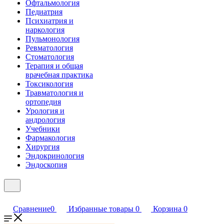
Офтальмология
Педиатрия
Психиатрия и
наркология
Пульмонология
Ревматология
Стоматология
Терапия и общая
врачебная практика
Токсикология
Травматология и
ортопедия
Урология и
андрология
Учебники
Фармакология
Хирургия
Эндокринология
Эндоскопия
Сравнение
0
Избранные товары
0
Корзина
0