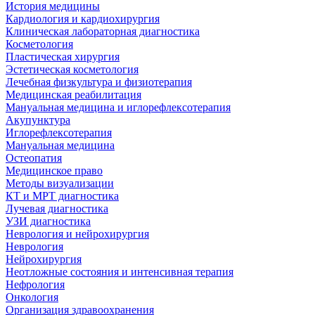
История медицины
Кардиология и кардиохирургия
Клиническая лабораторная диагностика
Косметология
Пластическая хирургия
Эстетическая косметология
Лечебная физкультура и физиотерапия
Медицинская реабилитация
Мануальная медицина и иглорефлексотерапия
Акупунктура
Иглорефлексотерапия
Мануальная медицина
Остеопатия
Медицинское право
Методы визуализации
КТ и МРТ диагностика
Лучевая диагностика
УЗИ диагностика
Неврология и нейрохирургия
Неврология
Нейрохирургия
Неотложные состояния и интенсивная терапия
Нефрология
Онкология
Организация здравоохранения