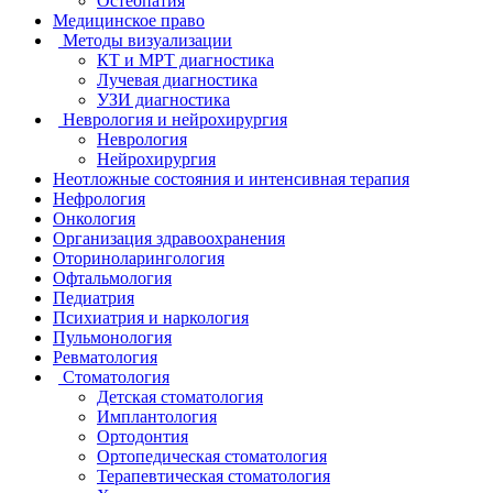
Остеопатия
Медицинское право
Методы визуализации
КТ и МРТ диагностика
Лучевая диагностика
УЗИ диагностика
Неврология и нейрохирургия
Неврология
Нейрохирургия
Неотложные состояния и интенсивная терапия
Нефрология
Онкология
Организация здравоохранения
Оториноларингология
Офтальмология
Педиатрия
Психиатрия и наркология
Пульмонология
Ревматология
Стоматология
Детская стоматология
Имплантология
Ортодонтия
Ортопедическая стоматология
Терапевтическая стоматология