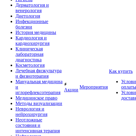
Дерматология и
венерология
Диетология
Инфекционные
болезни
История медицины
Кардиология и
кардиохирургия
Клиническая
лабораторная
диагностика
Косметология
Лечебная физкультура
Как купить
и физиотерапия
Мануальная медицина
Услови
и
Мероприятия
оплат
Акции
иглорефлексотерапия
Услови
Медицинское право
достав
Методы визуализации
Неврология и
нейрохирургия
Неотложные
состояния и
интенсивная терапия