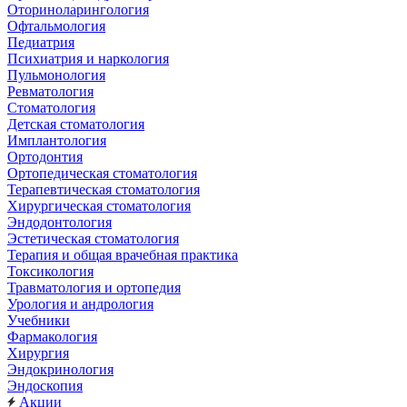
Оториноларингология
Офтальмология
Педиатрия
Психиатрия и наркология
Пульмонология
Ревматология
Стоматология
Детская стоматология
Имплантология
Ортодонтия
Ортопедическая стоматология
Терапевтическая стоматология
Хирургическая стоматология
Эндодонтология
Эстетическая стоматология
Терапия и общая врачебная практика
Токсикология
Травматология и ортопедия
Урология и андрология
Учебники
Фармакология
Хирургия
Эндокринология
Эндоскопия
Акции