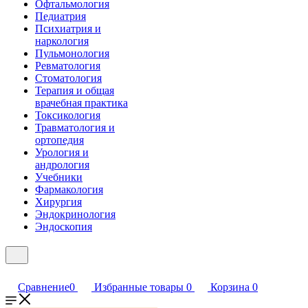
Офтальмология
Педиатрия
Психиатрия и
наркология
Пульмонология
Ревматология
Стоматология
Терапия и общая
врачебная практика
Токсикология
Травматология и
ортопедия
Урология и
андрология
Учебники
Фармакология
Хирургия
Эндокринология
Эндоскопия
Сравнение
0
Избранные товары
0
Корзина
0