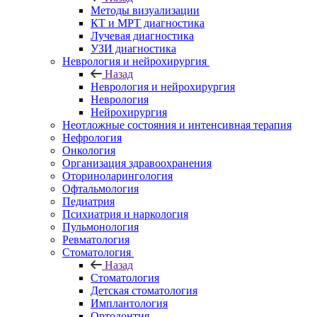
Методы визуализации
КТ и МРТ диагностика
Лучевая диагностика
УЗИ диагностика
Неврология и нейрохирургия
Назад
Неврология и нейрохирургия
Неврология
Нейрохирургия
Неотложные состояния и интенсивная терапия
Нефрология
Онкология
Организация здравоохранения
Оториноларингология
Офтальмология
Педиатрия
Психиатрия и наркология
Пульмонология
Ревматология
Стоматология
Назад
Стоматология
Детская стоматология
Имплантология
Ортодонтия