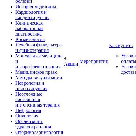
болезни
История медицины
Кардиология и
кардиохирургия
Клиническая
лабораторная
диагностика
Косметология
Лечебная физкультура
Как купить
и физиотерапия
Мануальная медицина
Услови
и
Мероприятия
оплат
Акции
иглорефлексотерапия
Услови
Медицинское право
достав
Методы визуализации
Неврология и
нейрохирургия
Неотложные
состояния и
интенсивная терапия
Нефрология
Онкология
Организация
здравоохранения
Оториноларингология