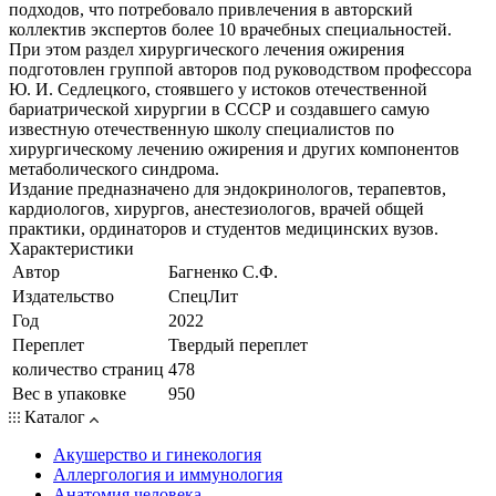
подходов, что потребовало привлечения в авторский
коллектив экспертов более 10 врачебных специальностей.
При этом раздел хирургического лечения ожирения
подготовлен группой авторов под руководством профессора
Ю. И. Седлецкого, стоявшего у истоков отечественной
бариатрической хирургии в СССР и создавшего самую
известную отечественную школу специалистов по
хирургическому лечению ожирения и других компонентов
метаболического синдрома.
Издание предназначено для эндокринологов, терапевтов,
кардиологов, хирургов, анестезиологов, врачей общей
практики, ординаторов и студентов медицинских вузов.
Характеристики
Автор
Багненко С.Ф.
Издательство
СпецЛит
Год
2022
Переплет
Твердый переплет
количество страниц
478
Вес в упаковке
950
Каталог
Акушерство и гинекология
Аллергология и иммунология
Анатомия человека