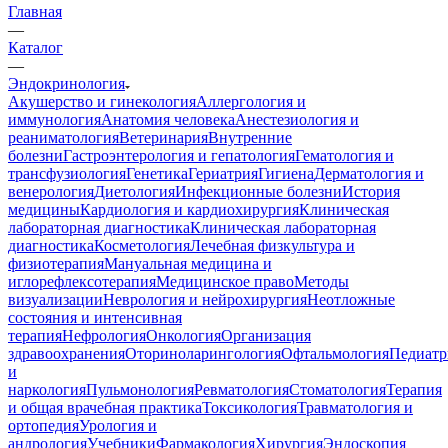
Главная
—
Каталог
—
Эндокринология
Акушерство и гинекология
Аллергология и
иммунология
Анатомия человека
Анестезиология и
реаниматология
Ветеринария
Внутренние
болезни
Гастроэнтерология и гепатология
Гематология и
трансфузиология
Генетика
Гериатрия
Гигиена
Дерматология и
венерология
Диетология
Инфекционные болезни
История
медицины
Кардиология и кардиохирургия
Клиническая
лабораторная диагностика
Клиническая лабораторная
диагностика
Косметология
Лечебная физкультура и
физиотерапия
Мануальная медицина и
иглорефлексотерапия
Медицинское право
Методы
визуализации
Неврология и нейрохирургия
Неотложные
состояния и интенсивная
терапия
Нефрология
Онкология
Организация
здравоохранения
Оториноларингология
Офтальмология
Педиатр
и
наркология
Пульмонология
Ревматология
Стоматология
Терапия
и общая врачебная практика
Токсикология
Травматология и
ортопедия
Урология и
андрология
Учебники
Фармакология
Хирургия
Эндоскопия