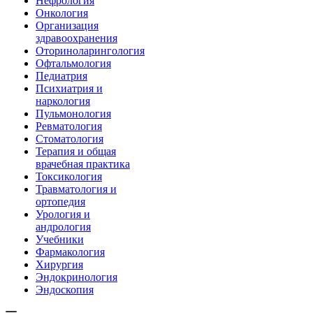
Нефрология
Онкология
Организация
здравоохранения
Оториноларингология
Офтальмология
Педиатрия
Психиатрия и
наркология
Пульмонология
Ревматология
Стоматология
Терапия и общая
врачебная практика
Токсикология
Травматология и
ортопедия
Урология и
андрология
Учебники
Фармакология
Хирургия
Эндокринология
Эндоскопия