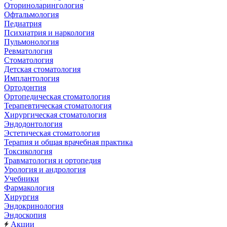
Оториноларингология
Офтальмология
Педиатрия
Психиатрия и наркология
Пульмонология
Ревматология
Стоматология
Детская стоматология
Имплантология
Ортодонтия
Ортопедическая стоматология
Терапевтическая стоматология
Хирургическая стоматология
Эндодонтология
Эстетическая стоматология
Терапия и общая врачебная практика
Токсикология
Травматология и ортопедия
Урология и андрология
Учебники
Фармакология
Хирургия
Эндокринология
Эндоскопия
Акции