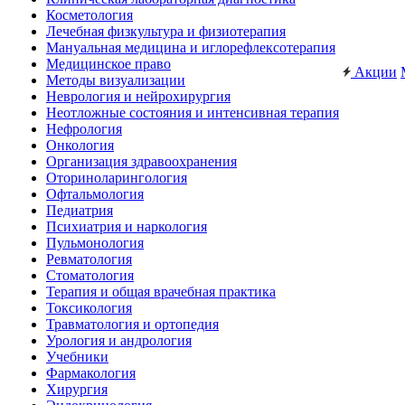
Косметология
Лечебная физкультура и физиотерапия
Мануальная медицина и иглорефлексотерапия
Медицинское право
Акции
Методы визуализации
Неврология и нейрохирургия
Неотложные состояния и интенсивная терапия
Нефрология
Онкология
Организация здравоохранения
Оториноларингология
Офтальмология
Педиатрия
Психиатрия и наркология
Пульмонология
Ревматология
Стоматология
Терапия и общая врачебная практика
Токсикология
Травматология и ортопедия
Урология и андрология
Учебники
Фармакология
Хирургия