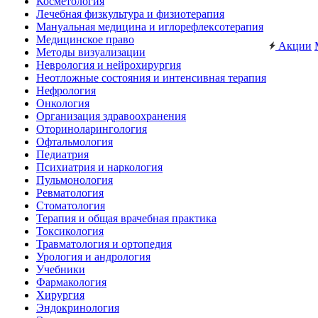
Косметология
Лечебная физкультура и физиотерапия
Мануальная медицина и иглорефлексотерапия
Медицинское право
Акции
Методы визуализации
Неврология и нейрохирургия
Неотложные состояния и интенсивная терапия
Нефрология
Онкология
Организация здравоохранения
Оториноларингология
Офтальмология
Педиатрия
Психиатрия и наркология
Пульмонология
Ревматология
Стоматология
Терапия и общая врачебная практика
Токсикология
Травматология и ортопедия
Урология и андрология
Учебники
Фармакология
Хирургия
Эндокринология