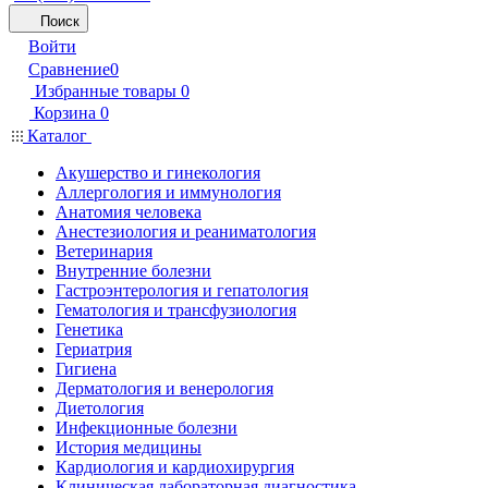
Поиск
Войти
Сравнение
0
Избранные товары
0
Корзина
0
Каталог
Акушерство и гинекология
Аллергология и иммунология
Анатомия человека
Анестезиология и реаниматология
Ветеринария
Внутренние болезни
Гастроэнтерология и гепатология
Гематология и трансфузиология
Генетика
Гериатрия
Гигиена
Дерматология и венерология
Диетология
Инфекционные болезни
История медицины
Кардиология и кардиохирургия
Клиническая лабораторная диагностика