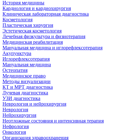
История медицины
Кардиология и кардиохирургия
Клиническая лабораторная диагностика
Косметология
Пластическая хирургия
Эстетическая косметология
Лечебная физкультура и физиотерапия
Медицинская реабилитация
Мануальная медицина и иглорефлексотерапия
Акупунктура
Иглорефлексотерапия
Мануальная медицина
Остеопатия
Медицинское право
Методы визуализации
КТ и МРТ диагностика
Лучевая диагностика
УЗИ диагностика
Неврология и нейрохирургия
Неврология
Нейрохирургия
Неотложные состояния и интенсивная терапия
Нефрология
Онкология
Организация здравоохранения