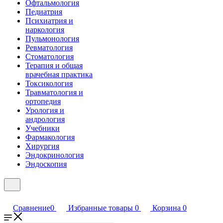
Офтальмология
Педиатрия
Психиатрия и
наркология
Пульмонология
Ревматология
Стоматология
Терапия и общая
врачебная практика
Токсикология
Травматология и
ортопедия
Урология и
андрология
Учебники
Фармакология
Хирургия
Эндокринология
Эндоскопия
Сравнение
0
Избранные товары
0
Корзина
0