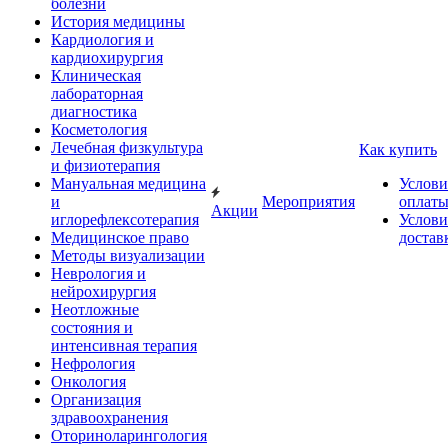
болезни
История медицины
Кардиология и
кардиохирургия
Клиническая
лабораторная
диагностика
Косметология
Лечебная физкультура
Как купить
и физиотерапия
Мануальная медицина
Услови
и
Мероприятия
оплат
Акции
иглорефлексотерапия
Услови
Медицинское право
достав
Методы визуализации
Неврология и
нейрохирургия
Неотложные
состояния и
интенсивная терапия
Нефрология
Онкология
Организация
здравоохранения
Оториноларингология