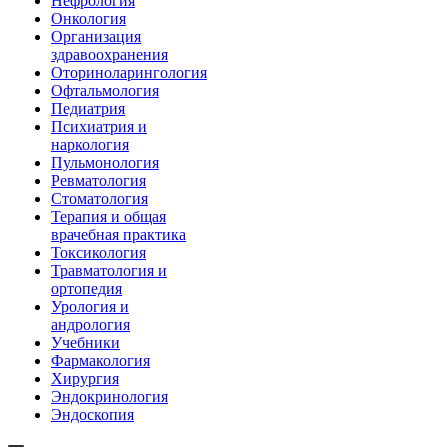
Нефрология
Онкология
Организация
здравоохранения
Оториноларингология
Офтальмология
Педиатрия
Психиатрия и
наркология
Пульмонология
Ревматология
Стоматология
Терапия и общая
врачебная практика
Токсикология
Травматология и
ортопедия
Урология и
андрология
Учебники
Фармакология
Хирургия
Эндокринология
Эндоскопия