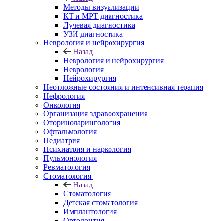
Методы визуализации
КТ и МРТ диагностика
Лучевая диагностика
УЗИ диагностика
Неврология и нейрохирургия
Назад
Неврология и нейрохирургия
Неврология
Нейрохирургия
Неотложные состояния и интенсивная терапия
Нефрология
Онкология
Организация здравоохранения
Оториноларингология
Офтальмология
Педиатрия
Психиатрия и наркология
Пульмонология
Ревматология
Стоматология
Назад
Стоматология
Детская стоматология
Имплантология
Ортодонтия