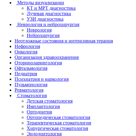
Методы визуализации
КТ и МРТ диагностика
Лучевая диагностика
УЗИ диагностика
Неврология и нейрохирургия
Неврология
Нейрохирургия
Неотложные состояния и интенсивная терапия
Нефрология
Онкология
Организация здравоохранения
Оториноларингология
Офтальмология
Педиатрия
Психиатрия и наркология
Пульмонология
Ревматология
Стоматология
Детская стоматология
Имплантология
Ортодонтия
Ортопедическая стоматология
Терапевтическая стоматология
Хирургическая стоматология
Эндодонтология