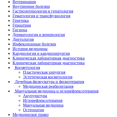
Ветеринария
Внутренние болезни
Гастроэнтерология и гепатология
Гематология и трансфузиология
Генетика
Гериатрия
Гигиена
Дерматология и венерология
Диетология
Инфекционные болезни
История медицины
Кардиология и кардиохирургия
Клиническая лабораторная диагностика
Клиническая лабораторная диагностика
Косметология
Пластическая хирургия
Эстетическая косметология
Лечебная физкультура и физиотерапия
Медицинская реабилитация
Мануальная медицина и иглорефлексотерапия
Акупунктура
Иглорефлексотерапия
Мануальная медицина
Остеопатия
Медицинское право