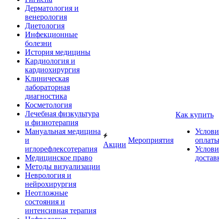
Дерматология и
венерология
Диетология
Инфекционные
болезни
История медицины
Кардиология и
кардиохирургия
Клиническая
лабораторная
диагностика
Косметология
Лечебная физкультура
Как купить
и физиотерапия
Мануальная медицина
Услови
и
Мероприятия
оплат
Акции
иглорефлексотерапия
Услови
Медицинское право
достав
Методы визуализации
Неврология и
нейрохирургия
Неотложные
состояния и
интенсивная терапия