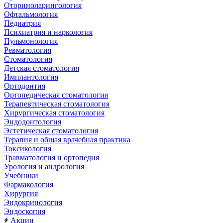
Оториноларингология
Офтальмология
Педиатрия
Психиатрия и наркология
Пульмонология
Ревматология
Стоматология
Детская стоматология
Имплантология
Ортодонтия
Ортопедическая стоматология
Терапевтическая стоматология
Хирургическая стоматология
Эндодонтология
Эстетическая стоматология
Терапия и общая врачебная практика
Токсикология
Травматология и ортопедия
Урология и андрология
Учебники
Фармакология
Хирургия
Эндокринология
Эндоскопия
Акции