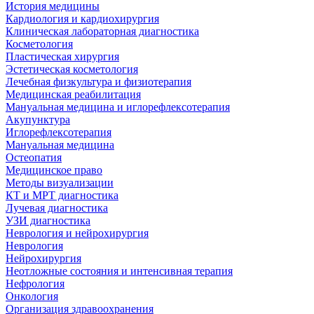
История медицины
Кардиология и кардиохирургия
Клиническая лабораторная диагностика
Косметология
Пластическая хирургия
Эстетическая косметология
Лечебная физкультура и физиотерапия
Медицинская реабилитация
Мануальная медицина и иглорефлексотерапия
Акупунктура
Иглорефлексотерапия
Мануальная медицина
Остеопатия
Медицинское право
Методы визуализации
КТ и МРТ диагностика
Лучевая диагностика
УЗИ диагностика
Неврология и нейрохирургия
Неврология
Нейрохирургия
Неотложные состояния и интенсивная терапия
Нефрология
Онкология
Организация здравоохранения