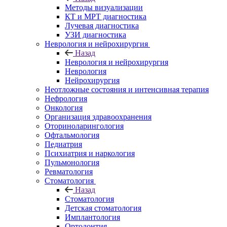
Методы визуализации
КТ и МРТ диагностика
Лучевая диагностика
УЗИ диагностика
Неврология и нейрохирургия
Назад
Неврология и нейрохирургия
Неврология
Нейрохирургия
Неотложные состояния и интенсивная терапия
Нефрология
Онкология
Организация здравоохранения
Оториноларингология
Офтальмология
Педиатрия
Психиатрия и наркология
Пульмонология
Ревматология
Стоматология
Назад
Стоматология
Детская стоматология
Имплантология
Ортодонтия