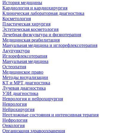
История медицины
Кардиология и кардиохирургия
Клиническая лабораторная диагностика
Косметология
Пластическая хирургия
Эстетическая косметология
Лечебная физкультура и физиотерапия
Медицинская реабилитация
Мануальная медицина и иглорефлексотерапия
Акупунктура
Иглорефлексотерапия
Мануальная медицина
Остеопатия
Медицинское право
Методы визуализации
КТ и МРТ диагностика
Лучевая диагностика
УЗИ диагностика
Неврология и нейрохирургия
Неврология
Нейрохирургия
Неотложные состояния и интенсивная терапия
Нефрология
Онкология
Организация здравоохранения