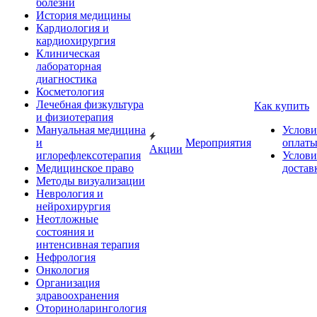
болезни
История медицины
Кардиология и
кардиохирургия
Клиническая
лабораторная
диагностика
Косметология
Лечебная физкультура
Как купить
и физиотерапия
Мануальная медицина
Услови
и
Мероприятия
оплат
Акции
иглорефлексотерапия
Услови
Медицинское право
достав
Методы визуализации
Неврология и
нейрохирургия
Неотложные
состояния и
интенсивная терапия
Нефрология
Онкология
Организация
здравоохранения
Оториноларингология