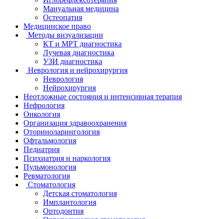
Мануальная медицина
Остеопатия
Медицинское право
Методы визуализации
КТ и МРТ диагностика
Лучевая диагностика
УЗИ диагностика
Неврология и нейрохирургия
Неврология
Нейрохирургия
Неотложные состояния и интенсивная терапия
Нефрология
Онкология
Организация здравоохранения
Оториноларингология
Офтальмология
Педиатрия
Психиатрия и наркология
Пульмонология
Ревматология
Стоматология
Детская стоматология
Имплантология
Ортодонтия