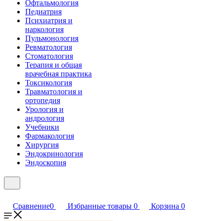
Офтальмология
Педиатрия
Психиатрия и
наркология
Пульмонология
Ревматология
Стоматология
Терапия и общая
врачебная практика
Токсикология
Травматология и
ортопедия
Урология и
андрология
Учебники
Фармакология
Хирургия
Эндокринология
Эндоскопия
Сравнение
0
Избранные товары
0
Корзина
0