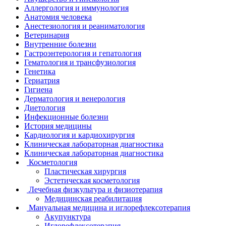
Аллергология и иммунология
Анатомия человека
Анестезиология и реаниматология
Ветеринария
Внутренние болезни
Гастроэнтерология и гепатология
Гематология и трансфузиология
Генетика
Гериатрия
Гигиена
Дерматология и венерология
Диетология
Инфекционные болезни
История медицины
Кардиология и кардиохирургия
Клиническая лабораторная диагностика
Клиническая лабораторная диагностика
Косметология
Пластическая хирургия
Эстетическая косметология
Лечебная физкультура и физиотерапия
Медицинская реабилитация
Мануальная медицина и иглорефлексотерапия
Акупунктура
Иглорефлексотерапия