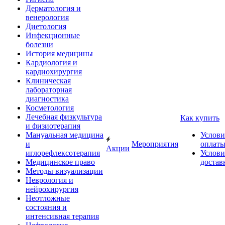
Дерматология и
венерология
Диетология
Инфекционные
болезни
История медицины
Кардиология и
кардиохирургия
Клиническая
лабораторная
диагностика
Косметология
Лечебная физкультура
Как купить
и физиотерапия
Мануальная медицина
Услови
и
Мероприятия
оплат
Акции
иглорефлексотерапия
Услови
Медицинское право
достав
Методы визуализации
Неврология и
нейрохирургия
Неотложные
состояния и
интенсивная терапия