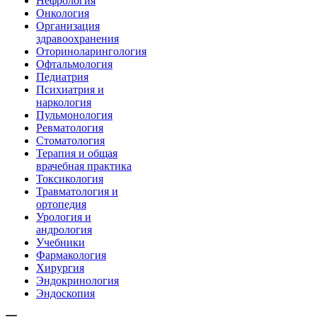
Нефрология
Онкология
Организация
здравоохранения
Оториноларингология
Офтальмология
Педиатрия
Психиатрия и
наркология
Пульмонология
Ревматология
Стоматология
Терапия и общая
врачебная практика
Токсикология
Травматология и
ортопедия
Урология и
андрология
Учебники
Фармакология
Хирургия
Эндокринология
Эндоскопия