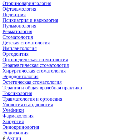
Оториноларингология
Офтальмология
Педиатрия
Психиатрия и наркология
Пульмонология
Ревматология
Стоматология
Детская стоматология
Имплантология
Ортодонтия
Ортопедическая стоматология
Терапевтическая стоматология
Хирургическая стоматология
Эндодонтология
Эстетическая стоматология
Терапия и общая врачебная практика
Токсикология
Травматология и ортопедия
Урология и андрология
Учебники
Фармакология
Хирургия
Эндокринология
Эндоскопия
Акции