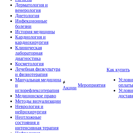
Дерматология и
венерология
Диетология
Инфекционные
болезни
История медицины
Кардиология и
кардиохирургия
Клиническая
лабораторная
диагностика
Косметология
Лечебная физкультура
Как купить
и физиотерапия
Мануальная медицина
Услови
и
Мероприятия
оплат
Акции
иглорефлексотерапия
Услови
Медицинское право
достав
Методы визуализации
Неврология и
нейрохирургия
Неотложные
состояния и
интенсивная терапия