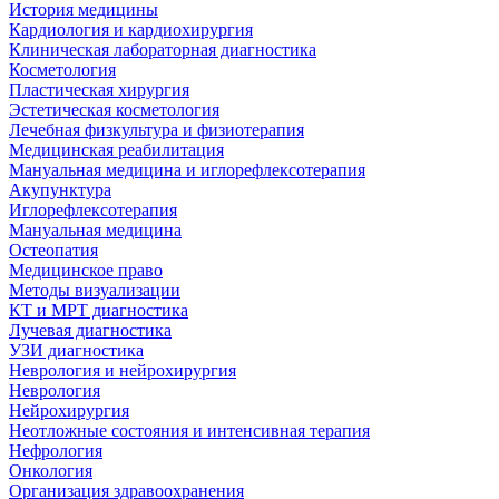
История медицины
Кардиология и кардиохирургия
Клиническая лабораторная диагностика
Косметология
Пластическая хирургия
Эстетическая косметология
Лечебная физкультура и физиотерапия
Медицинская реабилитация
Мануальная медицина и иглорефлексотерапия
Акупунктура
Иглорефлексотерапия
Мануальная медицина
Остеопатия
Медицинское право
Методы визуализации
КТ и МРТ диагностика
Лучевая диагностика
УЗИ диагностика
Неврология и нейрохирургия
Неврология
Нейрохирургия
Неотложные состояния и интенсивная терапия
Нефрология
Онкология
Организация здравоохранения