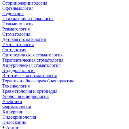
Оториноларингология
Офтальмология
Педиатрия
Психиатрия и наркология
Пульмонология
Ревматология
Стоматология
Детская стоматология
Имплантология
Ортодонтия
Ортопедическая стоматология
Терапевтическая стоматология
Хирургическая стоматология
Эндодонтология
Эстетическая стоматология
Терапия и общая врачебная практика
Токсикология
Травматология и ортопедия
Урология и андрология
Учебники
Фармакология
Хирургия
Эндокринология
Эндоскопия
Акции