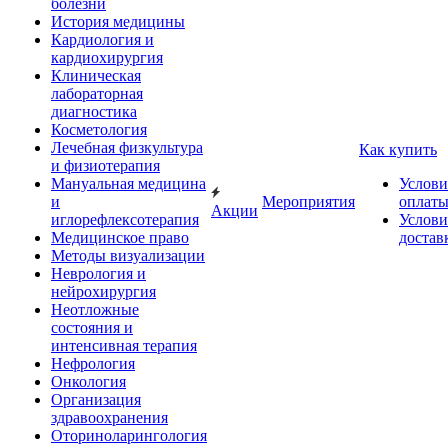
болезни
История медицины
Кардиология и
кардиохирургия
Клиническая
лабораторная
диагностика
Косметология
Лечебная физкультура
Как купить
и физиотерапия
Мануальная медицина
Услови
и
Мероприятия
оплат
Акции
иглорефлексотерапия
Услови
Медицинское право
достав
Методы визуализации
Неврология и
нейрохирургия
Неотложные
состояния и
интенсивная терапия
Нефрология
Онкология
Организация
здравоохранения
Оториноларингология