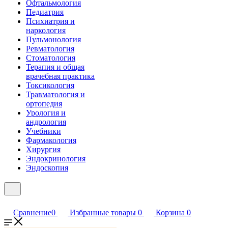
Офтальмология
Педиатрия
Психиатрия и
наркология
Пульмонология
Ревматология
Стоматология
Терапия и общая
врачебная практика
Токсикология
Травматология и
ортопедия
Урология и
андрология
Учебники
Фармакология
Хирургия
Эндокринология
Эндоскопия
Сравнение
0
Избранные товары
0
Корзина
0