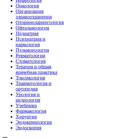
Нефрология
Онкология
Организация
здравоохранения
Оториноларингология
Офтальмология
Педиатрия
Психиатрия и
наркология
Пульмонология
Ревматология
Стоматология
Терапия и общая
врачебная практика
Токсикология
Травматология и
ортопедия
Урология и
андрология
Учебники
Фармакология
Хирургия
Эндокринология
Эндоскопия