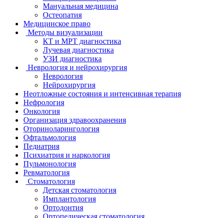
Мануальная медицина
Остеопатия
Медицинское право
Методы визуализации
КТ и МРТ диагностика
Лучевая диагностика
УЗИ диагностика
Неврология и нейрохирургия
Неврология
Нейрохирургия
Неотложные состояния и интенсивная терапия
Нефрология
Онкология
Организация здравоохранения
Оториноларингология
Офтальмология
Педиатрия
Психиатрия и наркология
Пульмонология
Ревматология
Стоматология
Детская стоматология
Имплантология
Ортодонтия
Ортопедическая стоматология