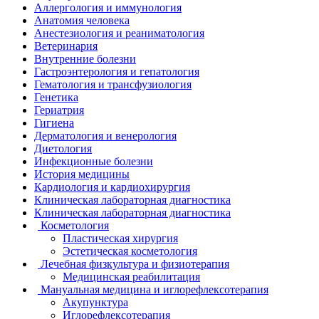
Аллергология и иммунология
Анатомия человека
Анестезиология и реаниматология
Ветеринария
Внутренние болезни
Гастроэнтерология и гепатология
Гематология и трансфузиология
Генетика
Гериатрия
Гигиена
Дерматология и венерология
Диетология
Инфекционные болезни
История медицины
Кардиология и кардиохирургия
Клиническая лабораторная диагностика
Клиническая лабораторная диагностика
Косметология
Пластическая хирургия
Эстетическая косметология
Лечебная физкультура и физиотерапия
Медицинская реабилитация
Мануальная медицина и иглорефлексотерапия
Акупунктура
Иглорефлексотерапия