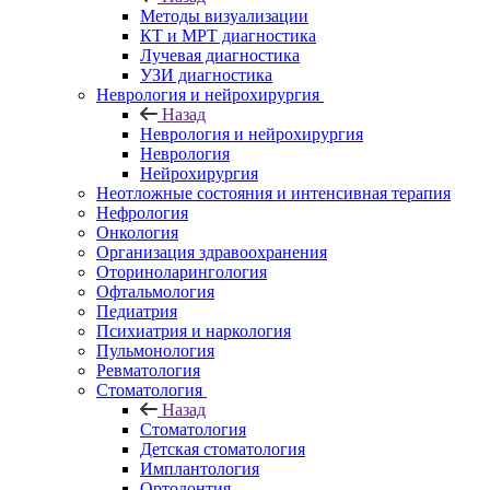
Методы визуализации
КТ и МРТ диагностика
Лучевая диагностика
УЗИ диагностика
Неврология и нейрохирургия
Назад
Неврология и нейрохирургия
Неврология
Нейрохирургия
Неотложные состояния и интенсивная терапия
Нефрология
Онкология
Организация здравоохранения
Оториноларингология
Офтальмология
Педиатрия
Психиатрия и наркология
Пульмонология
Ревматология
Стоматология
Назад
Стоматология
Детская стоматология
Имплантология
Ортодонтия