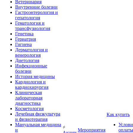
Ветеринария
Внутренние болезни
Гастроэнтерология и
гепатология
Гематология и
трансфузиология
Генетика
Гериатрия
Гигиена
Дерматология и
венерология
Диетология
Инфекционные
болезни
История медицины
Кардиология и
кардиохирургия
Клиническая
лабораторная
диагностика
Косметология
Лечебная физкультура
Как купить
и физиотерапия
Мануальная медицина
Услови
и
Мероприятия
оплат
Акции