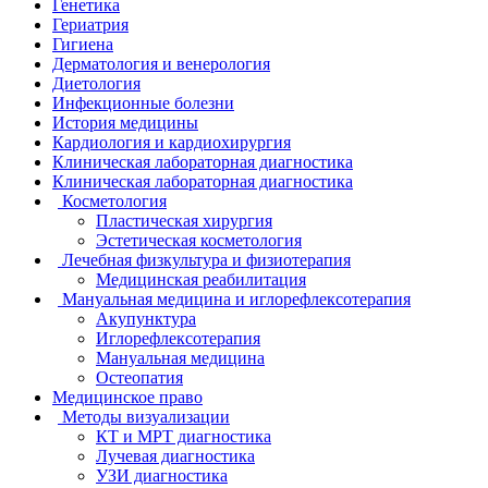
Генетика
Гериатрия
Гигиена
Дерматология и венерология
Диетология
Инфекционные болезни
История медицины
Кардиология и кардиохирургия
Клиническая лабораторная диагностика
Клиническая лабораторная диагностика
Косметология
Пластическая хирургия
Эстетическая косметология
Лечебная физкультура и физиотерапия
Медицинская реабилитация
Мануальная медицина и иглорефлексотерапия
Акупунктура
Иглорефлексотерапия
Мануальная медицина
Остеопатия
Медицинское право
Методы визуализации
КТ и МРТ диагностика
Лучевая диагностика
УЗИ диагностика