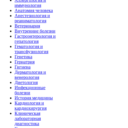
Аллергология и
иммунология
Анатомия человека
Анестезиология и
реаниматология
Ветеринария
Внутренние болезни
Гастроэнтерология и
гепатология
Гематология и
трансфузиология
Генетика
Гериатрия
Гигиена
Дерматология и
венерология
Диетология
Инфекционные
болезни
История медицины
Кардиология и
кардиохирургия
Клиническая
лабораторная
диагностика