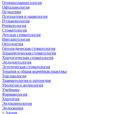
Оториноларингология
Офтальмология
Педиатрия
Психиатрия и наркология
Пульмонология
Ревматология
Стоматология
Детская стоматология
Имплантология
Ортодонтия
Ортопедическая стоматология
Терапевтическая стоматология
Хирургическая стоматология
Эндодонтология
Эстетическая стоматология
Терапия и общая врачебная практика
Токсикология
Травматология и ортопедия
Урология и андрология
Учебники
Фармакология
Хирургия
Эндокринология
Эндоскопия
Акции