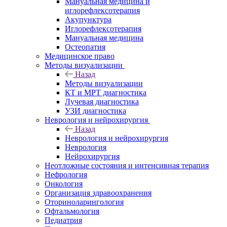
Мануальная медицина и
иглорефлексотерапия
Акупунктура
Иглорефлексотерапия
Мануальная медицина
Остеопатия
Медицинское право
Методы визуализации
Назад
Методы визуализации
КТ и МРТ диагностика
Лучевая диагностика
УЗИ диагностика
Неврология и нейрохирургия
Назад
Неврология и нейрохирургия
Неврология
Нейрохирургия
Неотложные состояния и интенсивная терапия
Нефрология
Онкология
Организация здравоохранения
Оториноларингология
Офтальмология
Педиатрия