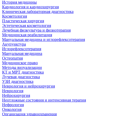
История медицины
Кардиология и кардиохирургия
Клиническая лабораторная диагностика
Косметология
Пластическая хирургия
Эстетическая косметология
Лечебная физкультура и физиотерапия
Медицинская реабилитация
Мануальная медицина и иглорефлексотерапия
Акупунктура
Иглорефлексотерапия
Мануальная медицина
Остеопатия
Медицинское право
Методы визуализации
КТ и МРТ диагностика
Лучевая диагностика
УЗИ диагностика
Неврология и нейрохирургия
Неврология
Нейрохирургия
Неотложные состояния и интенсивная терапия
Нефрология
Онкология
Организация здравоохранения