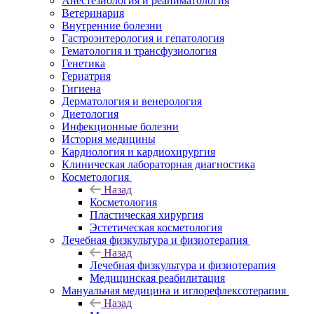
Анестезиология и реаниматология
Ветеринария
Внутренние болезни
Гастроэнтерология и гепатология
Гематология и трансфузиология
Генетика
Гериатрия
Гигиена
Дерматология и венерология
Диетология
Инфекционные болезни
История медицины
Кардиология и кардиохирургия
Клиническая лабораторная диагностика
Косметология
Назад
Косметология
Пластическая хирургия
Эстетическая косметология
Лечебная физкультура и физиотерапия
Назад
Лечебная физкультура и физиотерапия
Медицинская реабилитация
Мануальная медицина и иглорефлексотерапия
Назад