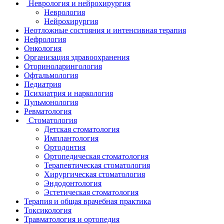
Неврология и нейрохирургия
Неврология
Нейрохирургия
Неотложные состояния и интенсивная терапия
Нефрология
Онкология
Организация здравоохранения
Оториноларингология
Офтальмология
Педиатрия
Психиатрия и наркология
Пульмонология
Ревматология
Стоматология
Детская стоматология
Имплантология
Ортодонтия
Ортопедическая стоматология
Терапевтическая стоматология
Хирургическая стоматология
Эндодонтология
Эстетическая стоматология
Терапия и общая врачебная практика
Токсикология
Травматология и ортопедия