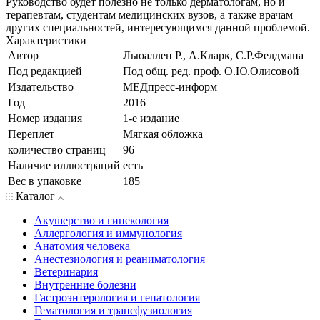
Руководство будет полезно не только дерматологам, но и
терапевтам, студентам медицинских вузов, а также врачам
других специальностей, интересующимся данной проблемой.
Характеристики
Автор
Льюаллен Р., А.Кларк, С.Р.Фелдмана
Под редакцией
Под общ. ред. проф. О.Ю.Олисовой
Издательство
МЕДпресс-информ
Год
2016
Номер издания
1-е издание
Переплет
Мягкая обложка
количество страниц
96
Наличие иллюстраций
есть
Вес в упаковке
185
Каталог
Акушерство и гинекология
Аллергология и иммунология
Анатомия человека
Анестезиология и реаниматология
Ветеринария
Внутренние болезни
Гастроэнтерология и гепатология
Гематология и трансфузиология