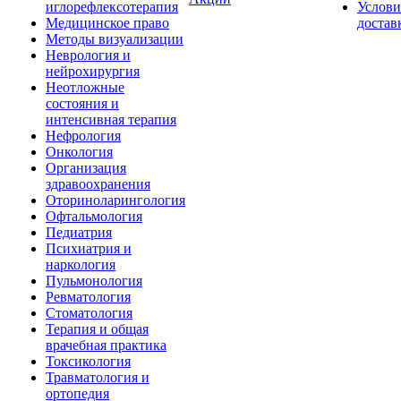
иглорефлексотерапия
Услови
Медицинское право
достав
Методы визуализации
Неврология и
нейрохирургия
Неотложные
состояния и
интенсивная терапия
Нефрология
Онкология
Организация
здравоохранения
Оториноларингология
Офтальмология
Педиатрия
Психиатрия и
наркология
Пульмонология
Ревматология
Стоматология
Терапия и общая
врачебная практика
Токсикология
Травматология и
ортопедия