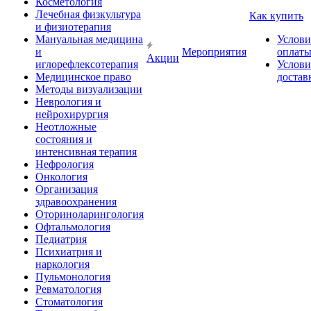
Косметология
Лечебная физкультура
Как купить
и физиотерапия
Мануальная медицина
Услови
и
Мероприятия
оплат
Акции
иглорефлексотерапия
Услови
Медицинское право
достав
Методы визуализации
Неврология и
нейрохирургия
Неотложные
состояния и
интенсивная терапия
Нефрология
Онкология
Организация
здравоохранения
Оториноларингология
Офтальмология
Педиатрия
Психиатрия и
наркология
Пульмонология
Ревматология
Стоматология