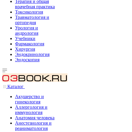
Терапия и общая
врачебная практика
Токсикология
Травматология и
ортопедия
Урология и
андрология
Учебники
Фармакология
Хирургия
Эндокринология
Эндоскопия
Каталог
Акушерство и
гинекология
Аллергология и
иммунология
Анатомия человека
Анестезиология и
реаниматология