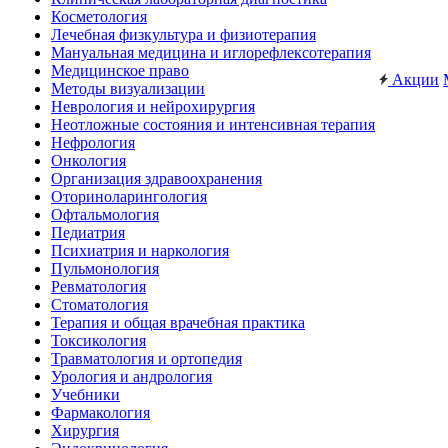
Косметология
Лечебная физкультура и физиотерапия
Мануальная медицина и иглорефлексотерапия
Медицинское право
Акции
Методы визуализации
Неврология и нейрохирургия
Неотложные состояния и интенсивная терапия
Нефрология
Онкология
Организация здравоохранения
Оториноларингология
Офтальмология
Педиатрия
Психиатрия и наркология
Пульмонология
Ревматология
Стоматология
Терапия и общая врачебная практика
Токсикология
Травматология и ортопедия
Урология и андрология
Учебники
Фармакология
Хирургия