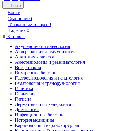
Поиск
Войти
Сравнение
0
Избранные товары
0
Корзина
0
Каталог
Акушерство и гинекология
Аллергология и иммунология
Анатомия человека
Анестезиология и реаниматология
Ветеринария
Внутренние болезни
Гастроэнтерология и гепатология
Гематология и трансфузиология
Генетика
Гериатрия
Гигиена
Дерматология и венерология
Диетология
Инфекционные болезни
История медицины
Кардиология и кардиохирургия
Клиническая лабораторная диагностика