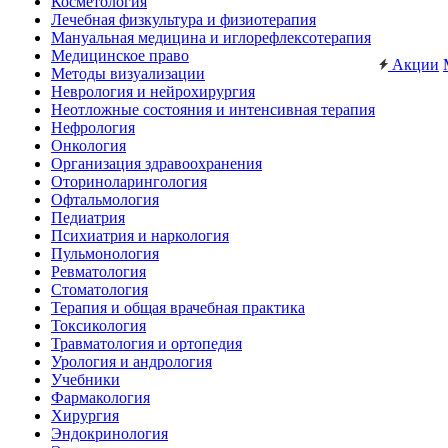
Косметология
Лечебная физкультура и физиотерапия
Мануальная медицина и иглорефлексотерапия
Медицинское право
Акции
Методы визуализации
Неврология и нейрохирургия
Неотложные состояния и интенсивная терапия
Нефрология
Онкология
Организация здравоохранения
Оториноларингология
Офтальмология
Педиатрия
Психиатрия и наркология
Пульмонология
Ревматология
Стоматология
Терапия и общая врачебная практика
Токсикология
Травматология и ортопедия
Урология и андрология
Учебники
Фармакология
Хирургия
Эндокринология