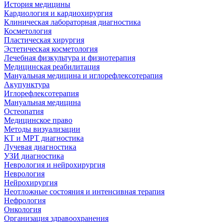
История медицины
Кардиология и кардиохирургия
Клиническая лабораторная диагностика
Косметология
Пластическая хирургия
Эстетическая косметология
Лечебная физкультура и физиотерапия
Медицинская реабилитация
Мануальная медицина и иглорефлексотерапия
Акупунктура
Иглорефлексотерапия
Мануальная медицина
Остеопатия
Медицинское право
Методы визуализации
КТ и МРТ диагностика
Лучевая диагностика
УЗИ диагностика
Неврология и нейрохирургия
Неврология
Нейрохирургия
Неотложные состояния и интенсивная терапия
Нефрология
Онкология
Организация здравоохранения