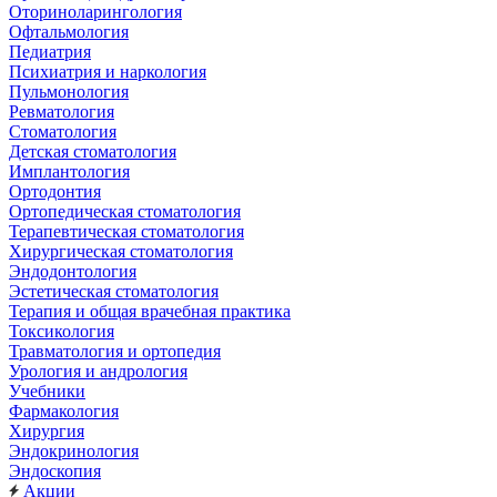
Оториноларингология
Офтальмология
Педиатрия
Психиатрия и наркология
Пульмонология
Ревматология
Стоматология
Детская стоматология
Имплантология
Ортодонтия
Ортопедическая стоматология
Терапевтическая стоматология
Хирургическая стоматология
Эндодонтология
Эстетическая стоматология
Терапия и общая врачебная практика
Токсикология
Травматология и ортопедия
Урология и андрология
Учебники
Фармакология
Хирургия
Эндокринология
Эндоскопия
Акции