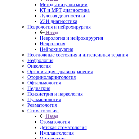
Методы визуализации
КТ и МРТ диагностика
Лучевая диагностика
УЗИ диагностика
Неврология и нейрохирургия
Назад
Неврология и нейрохирургия
Неврология
Нейрохирургия
Неотложные состояния и интенсивная терапия
Нефрология
Онкология
Организация здравоохранения
Оториноларингология
Офтальмология
Педиатрия
Психиатрия и наркология
Пульмонология
Ревматология
Стоматология
Назад
Стоматология
Детская стоматология
Имплантология
Ортодонтия