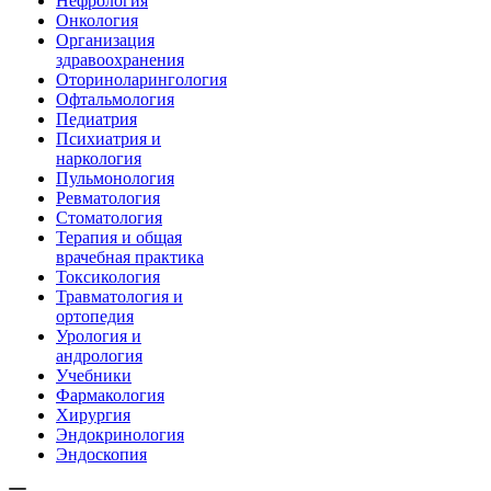
Нефрология
Онкология
Организация
здравоохранения
Оториноларингология
Офтальмология
Педиатрия
Психиатрия и
наркология
Пульмонология
Ревматология
Стоматология
Терапия и общая
врачебная практика
Токсикология
Травматология и
ортопедия
Урология и
андрология
Учебники
Фармакология
Хирургия
Эндокринология
Эндоскопия