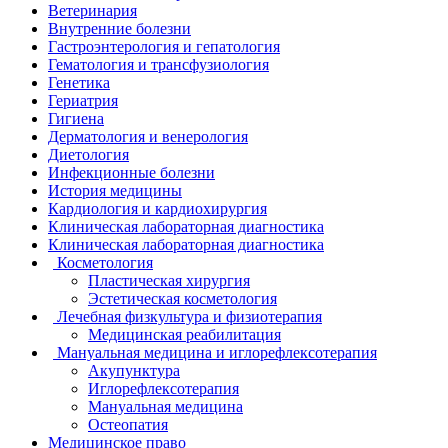
Ветеринария
Внутренние болезни
Гастроэнтерология и гепатология
Гематология и трансфузиология
Генетика
Гериатрия
Гигиена
Дерматология и венерология
Диетология
Инфекционные болезни
История медицины
Кардиология и кардиохирургия
Клиническая лабораторная диагностика
Клиническая лабораторная диагностика
Косметология
Пластическая хирургия
Эстетическая косметология
Лечебная физкультура и физиотерапия
Медицинская реабилитация
Мануальная медицина и иглорефлексотерапия
Акупунктура
Иглорефлексотерапия
Мануальная медицина
Остеопатия
Медицинское право