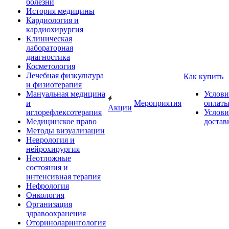
болезни
История медицины
Кардиология и
кардиохирургия
Клиническая
лабораторная
диагностика
Косметология
Лечебная физкультура
Как купить
и физиотерапия
Мануальная медицина
Услови
и
Мероприятия
оплат
Акции
иглорефлексотерапия
Услови
Медицинское право
достав
Методы визуализации
Неврология и
нейрохирургия
Неотложные
состояния и
интенсивная терапия
Нефрология
Онкология
Организация
здравоохранения
Оториноларингология