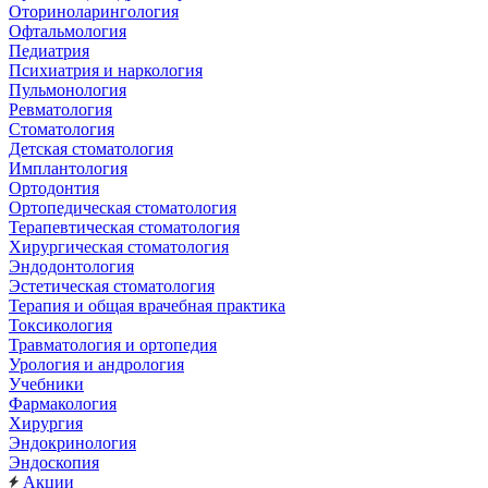
Оториноларингология
Офтальмология
Педиатрия
Психиатрия и наркология
Пульмонология
Ревматология
Стоматология
Детская стоматология
Имплантология
Ортодонтия
Ортопедическая стоматология
Терапевтическая стоматология
Хирургическая стоматология
Эндодонтология
Эстетическая стоматология
Терапия и общая врачебная практика
Токсикология
Травматология и ортопедия
Урология и андрология
Учебники
Фармакология
Хирургия
Эндокринология
Эндоскопия
Акции