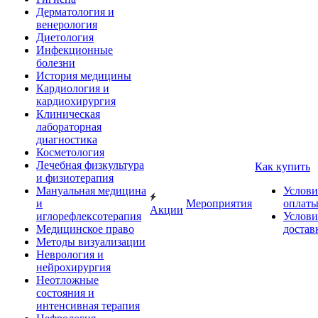
Дерматология и
венерология
Диетология
Инфекционные
болезни
История медицины
Кардиология и
кардиохирургия
Клиническая
лабораторная
диагностика
Косметология
Лечебная физкультура
Как купить
и физиотерапия
Мануальная медицина
Услови
и
Мероприятия
оплат
Акции
иглорефлексотерапия
Услови
Медицинское право
достав
Методы визуализации
Неврология и
нейрохирургия
Неотложные
состояния и
интенсивная терапия