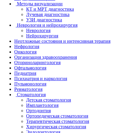
Методы визуализации
КТ и МРТ диагностика
Лучевая диагностика
УЗИ диагностика
Неврология и нейрохирургия
Неврология
Нейрохирургия
Неотложные состояния и интенсивная терапия
Нефрология
Онкология
Организация здравоохранения
Оториноларингология
Офтальмология
Педиатрия
Психиатрия и наркология
Пульмонология
Ревматология
Стоматология
Детская стоматология
Имплантология
Ортодонтия
Ортопедическая стоматология
Терапевтическая стоматология
Хирургическая стоматология
Эндодонтология