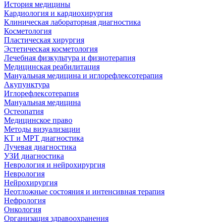
История медицины
Кардиология и кардиохирургия
Клиническая лабораторная диагностика
Косметология
Пластическая хирургия
Эстетическая косметология
Лечебная физкультура и физиотерапия
Медицинская реабилитация
Мануальная медицина и иглорефлексотерапия
Акупунктура
Иглорефлексотерапия
Мануальная медицина
Остеопатия
Медицинское право
Методы визуализации
КТ и МРТ диагностика
Лучевая диагностика
УЗИ диагностика
Неврология и нейрохирургия
Неврология
Нейрохирургия
Неотложные состояния и интенсивная терапия
Нефрология
Онкология
Организация здравоохранения