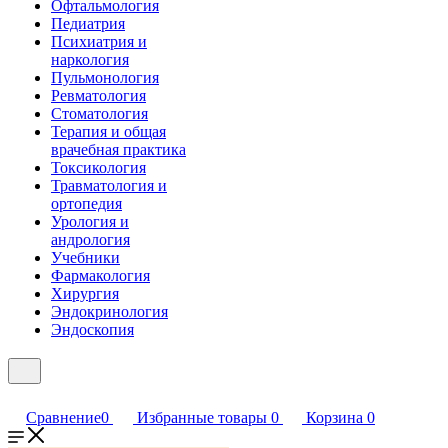
Офтальмология
Педиатрия
Психиатрия и
наркология
Пульмонология
Ревматология
Стоматология
Терапия и общая
врачебная практика
Токсикология
Травматология и
ортопедия
Урология и
андрология
Учебники
Фармакология
Хирургия
Эндокринология
Эндоскопия
Сравнение
0
Избранные товары
0
Корзина
0