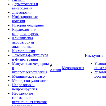
Дерматология и
венерология
Диетология
Инфекционные
болезни
История медицины
Кардиология и
кардиохирургия
Клиническая
лабораторная
диагностика
Косметология
Лечебная физкультура
Как купить
и физиотерапия
Мануальная медицина
Услови
и
Мероприятия
оплат
Акции
иглорефлексотерапия
Услови
Медицинское право
достав
Методы визуализации
Неврология и
нейрохирургия
Неотложные
состояния и
интенсивная терапия