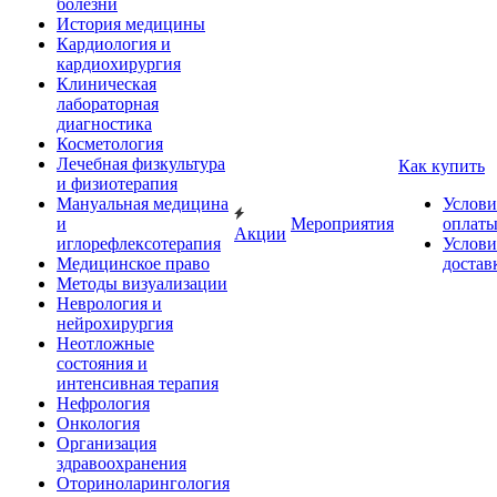
болезни
История медицины
Кардиология и
кардиохирургия
Клиническая
лабораторная
диагностика
Косметология
Лечебная физкультура
Как купить
и физиотерапия
Мануальная медицина
Услови
и
Мероприятия
оплат
Акции
иглорефлексотерапия
Услови
Медицинское право
достав
Методы визуализации
Неврология и
нейрохирургия
Неотложные
состояния и
интенсивная терапия
Нефрология
Онкология
Организация
здравоохранения
Оториноларингология