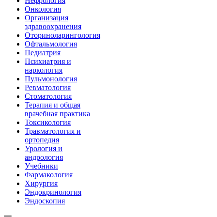
Нефрология
Онкология
Организация
здравоохранения
Оториноларингология
Офтальмология
Педиатрия
Психиатрия и
наркология
Пульмонология
Ревматология
Стоматология
Терапия и общая
врачебная практика
Токсикология
Травматология и
ортопедия
Урология и
андрология
Учебники
Фармакология
Хирургия
Эндокринология
Эндоскопия