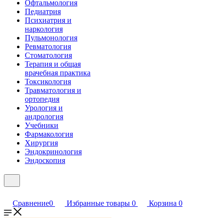
Офтальмология
Педиатрия
Психиатрия и
наркология
Пульмонология
Ревматология
Стоматология
Терапия и общая
врачебная практика
Токсикология
Травматология и
ортопедия
Урология и
андрология
Учебники
Фармакология
Хирургия
Эндокринология
Эндоскопия
Сравнение
0
Избранные товары
0
Корзина
0