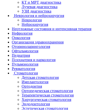
КТ и МРТ диагностика
Лучевая диагностика
УЗИ диагностика
Неврология и нейрохирургия
Неврология
Нейрохирургия
Неотложные состояния и интенсивная терапия
Нефрология
Онкология
Организация здравоохранения
Оториноларингология
Офтальмология
Педиатрия
Психиатрия и наркология
Пульмонология
Ревматология
Стоматология
Детская стоматология
Имплантология
Ортодонтия
Ортопедическая стоматология
Терапевтическая стоматология
Хирургическая стоматология
Эндодонтология
Эстетическая стоматология