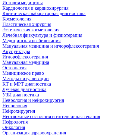
История медицины
Кардиология и кардиохирургия
Клиническая лабораторная диагностика
Косметология
Пластическая хирургия
Эстетическая косметология
Лечебная физкультура и физиотерапия
Медицинская реабилитация
Мануальная медицина и иглорефлексотерапия
Акупунктура
Иглорефлексотерапия
Мануальная медицина
Остеопатия
Медицинское право
Методы визуализации
КТ и МРТ диагностика
Лучевая диагностика
УЗИ диагностика
Неврология и нейрохирургия
Неврология
Нейрохирургия
Неотложные состояния и интенсивная терапия
Нефрология
Онкология
Организация здравоохранения