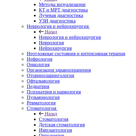
Методы визуализации
КТ и МРТ диагностика
Лучевая диагностика
УЗИ диагностика
Неврология и нейрохирургия
Назад
Неврология и нейрохирургия
Неврология
Нейрохирургия
Неотложные состояния и интенсивная терапия
Нефрология
Онкология
Организация здравоохранения
Оториноларингология
Офтальмология
Педиатрия
Психиатрия и наркология
Пульмонология
Ревматология
Стоматология
Назад
Стоматология
Детская стоматология
Имплантология
Ортодонтия