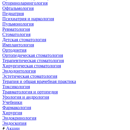
Оториноларингология
Офтальмология
Педиатрия
Психиатрия и наркология
Пульмонология
Ревматология
Стоматология
Детская стоматология
Имплантология
Ортодонтия
Ортопедическая стоматология
Терапевтическая стоматология
Хирургическая стоматология
Эндодонтология
Эстетическая стоматология
Терапия и общая врачебная практика
Токсикология
Травматология и ортопедия
Урология и андрология
Учебники
Фармакология
Хирургия
Эндокринология
Эндоскопия
Акции