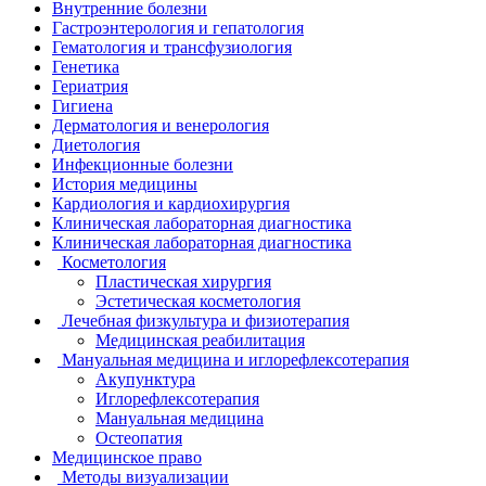
Внутренние болезни
Гастроэнтерология и гепатология
Гематология и трансфузиология
Генетика
Гериатрия
Гигиена
Дерматология и венерология
Диетология
Инфекционные болезни
История медицины
Кардиология и кардиохирургия
Клиническая лабораторная диагностика
Клиническая лабораторная диагностика
Косметология
Пластическая хирургия
Эстетическая косметология
Лечебная физкультура и физиотерапия
Медицинская реабилитация
Мануальная медицина и иглорефлексотерапия
Акупунктура
Иглорефлексотерапия
Мануальная медицина
Остеопатия
Медицинское право
Методы визуализации