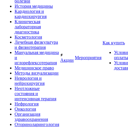
болезни
История медицины
Кардиология и
кардиохирургия
Клиническая
лабораторная
диагностика
Косметология
Лечебная физкультура
Как купить
и физиотерапия
Мануальная медицина
Услови
и
Мероприятия
оплат
Акции
иглорефлексотерапия
Услови
Медицинское право
достав
Методы визуализации
Неврология и
нейрохирургия
Неотложные
состояния и
интенсивная терапия
Нефрология
Онкология
Организация
здравоохранения
Оториноларингология