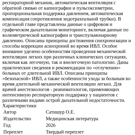
респираторной механик, автоматическая вентиляция с
обратной связью от капнографии и пульсоксиметрии,
пропорциональная поддержка давлением, автоматическая
компенсация сопротивления эндотрахеальной трубки). В
отдельной главе представлены данные о цифровом и
графическом дыхательном мониторинге, включая данные по
волюметрической капнографии и транспульмонарному
давлению. Описаны принципы достижения синхронизации и
способы коррекции асинхроний во время ИВЛ. Особое
внимание уделено особенностям проведения механической
вентиляции легких при различных клинических ситуациях,
включая как легочную, так и внелегочную патологию. Даны
практические сведения и рекомендации по «отлучению»
больных от длительной ИВЛ. Описаны принципы
«безопасной» ИВЛ, а также особенности ухода за больным во
время длительной механической вентиляции легких. Для
врачей анестезиологов - реаниматологов, применяющих
интенсивную респираторную поддержку у пациентов с
различными видами острой дыхательной недостаточности.
Характеристики
Автор
Сатишур О.Е.
Издательство
Медицинская литература
Год
2026
Переплет
Твердый переплет