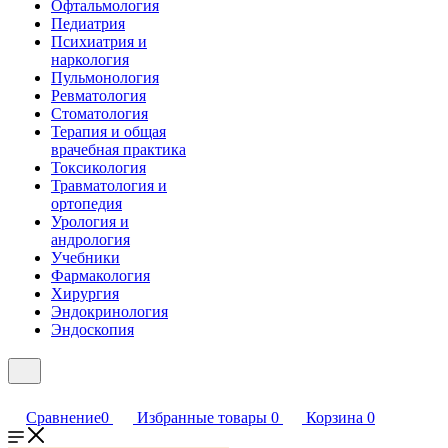
Офтальмология
Педиатрия
Психиатрия и
наркология
Пульмонология
Ревматология
Стоматология
Терапия и общая
врачебная практика
Токсикология
Травматология и
ортопедия
Урология и
андрология
Учебники
Фармакология
Хирургия
Эндокринология
Эндоскопия
Сравнение
0
Избранные товары
0
Корзина
0