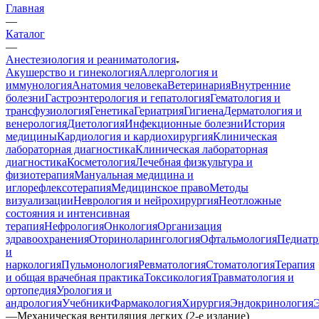
Главная
—
Каталог
—
Анестезиология и реаниматология
Акушерство и гинекология
Аллергология и
иммунология
Анатомия человека
Ветеринария
Внутренние
болезни
Гастроэнтерология и гепатология
Гематология и
трансфузиология
Генетика
Гериатрия
Гигиена
Дерматология и
венерология
Диетология
Инфекционные болезни
История
медицины
Кардиология и кардиохирургия
Клиническая
лабораторная диагностика
Клиническая лабораторная
диагностика
Косметология
Лечебная физкультура и
физиотерапия
Мануальная медицина и
иглорефлексотерапия
Медицинское право
Методы
визуализации
Неврология и нейрохирургия
Неотложные
состояния и интенсивная
терапия
Нефрология
Онкология
Организация
здравоохранения
Оториноларингология
Офтальмология
Педиатр
и
наркология
Пульмонология
Ревматология
Стоматология
Терапия
и общая врачебная практика
Токсикология
Травматология и
ортопедия
Урология и
андрология
Учебники
Фармакология
Хирургия
Эндокринология
—
Механическая вентиляция легких (2-е издание)