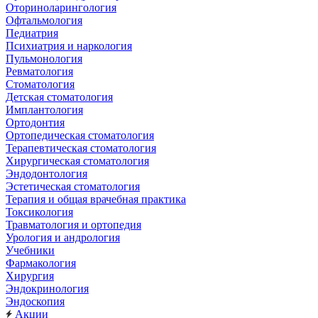
Оториноларингология
Офтальмология
Педиатрия
Психиатрия и наркология
Пульмонология
Ревматология
Стоматология
Детская стоматология
Имплантология
Ортодонтия
Ортопедическая стоматология
Терапевтическая стоматология
Хирургическая стоматология
Эндодонтология
Эстетическая стоматология
Терапия и общая врачебная практика
Токсикология
Травматология и ортопедия
Урология и андрология
Учебники
Фармакология
Хирургия
Эндокринология
Эндоскопия
Акции