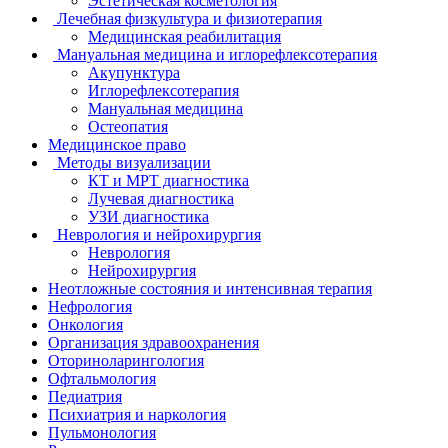
Эстетическая косметология
Лечебная физкультура и физиотерапия
Медицинская реабилитация
Мануальная медицина и иглорефлексотерапия
Акупунктура
Иглорефлексотерапия
Мануальная медицина
Остеопатия
Медицинское право
Методы визуализации
КТ и МРТ диагностика
Лучевая диагностика
УЗИ диагностика
Неврология и нейрохирургия
Неврология
Нейрохирургия
Неотложные состояния и интенсивная терапия
Нефрология
Онкология
Организация здравоохранения
Оториноларингология
Офтальмология
Педиатрия
Психиатрия и наркология
Пульмонология