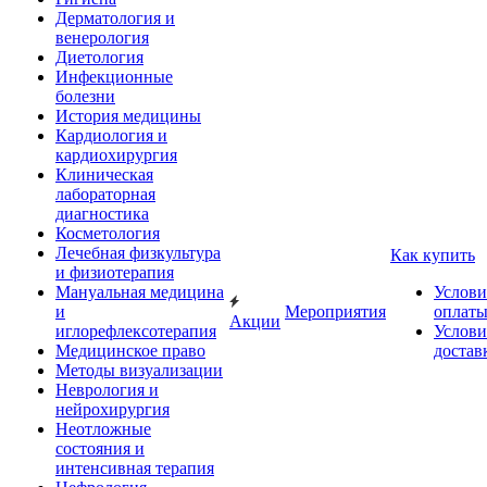
Дерматология и
венерология
Диетология
Инфекционные
болезни
История медицины
Кардиология и
кардиохирургия
Клиническая
лабораторная
диагностика
Косметология
Лечебная физкультура
Как купить
и физиотерапия
Мануальная медицина
Услови
и
Мероприятия
оплат
Акции
иглорефлексотерапия
Услови
Медицинское право
достав
Методы визуализации
Неврология и
нейрохирургия
Неотложные
состояния и
интенсивная терапия