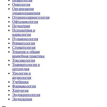
Нефрология
Онкология
Организация
здравоохранения
Оториноларингология
Офтальмология
Педиатрия
Психиатрия и
наркология
Пульмонология
Ревматология
Стоматология
Терапия и общая
врачебная практика
Токсикология
Травматология и
ортопедия
Урология и
андрология
Учебники
Фармакология
Хирургия
Эндокринология
Эндоскопия