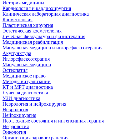
История медицины
Кардиология и кардиохирургия
Клиническая лабораторная диагностика
Косметология
Пластическая хирургия
Эстетическая косметология
Лечебная физкультура и физиотерапия
Медицинская реабилитация
Мануальная медицина и иглорефлексотерапия
Акупунктура
Иглорефлексотерапия
Мануальная медицина
Остеопатия
Медицинское право
Методы визуализации
КТ и МРТ диагностика
Лучевая диагностика
УЗИ диагностика
Неврология и нейрохирургия
Неврология
Нейрохирургия
Неотложные состояния и интенсивная терапия
Нефрология
Онкология
Организация здравоохранения