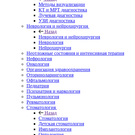
Методы визуализации
КТ и МРТ диагностика
Лучевая диагностика
УЗИ диагностика
Неврология и нейрохирургия
Назад
Неврология и нейрохирургия
Неврология
Нейрохирургия
Неотложные состояния и интенсивная терапия
Нефрология
Онкология
Организация здравоохранения
Оториноларингология
Офтальмология
Педиатрия
Психиатрия и наркология
Пульмонология
Ревматология
Стоматология
Назад
Стоматология
Детская стоматология
Имплантология
Ортодонтия