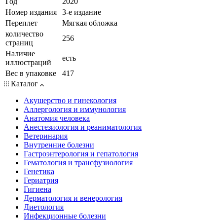
Год
2020
Номер издания
3-е издание
Переплет
Мягкая обложка
количество
256
страниц
Наличие
есть
иллюстраций
Вес в упаковке
417
Каталог
Акушерство и гинекология
Аллергология и иммунология
Анатомия человека
Анестезиология и реаниматология
Ветеринария
Внутренние болезни
Гастроэнтерология и гепатология
Гематология и трансфузиология
Генетика
Гериатрия
Гигиена
Дерматология и венерология
Диетология
Инфекционные болезни