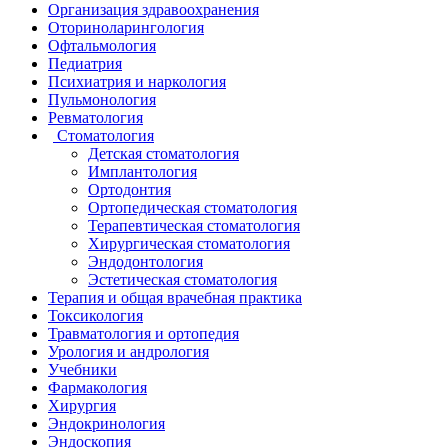
Организация здравоохранения
Оториноларингология
Офтальмология
Педиатрия
Психиатрия и наркология
Пульмонология
Ревматология
Стоматология
Детская стоматология
Имплантология
Ортодонтия
Ортопедическая стоматология
Терапевтическая стоматология
Хирургическая стоматология
Эндодонтология
Эстетическая стоматология
Терапия и общая врачебная практика
Токсикология
Травматология и ортопедия
Урология и андрология
Учебники
Фармакология
Хирургия
Эндокринология
Эндоскопия