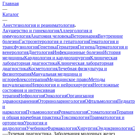
Главная
—
Каталог
—
Анестезиология и реаниматология
Акушерство и гинекология
Аллергология и
иммунология
Анатомия человека
Ветеринария
Внутренние
болезни
Гастроэнтерология и гепатология
Гематология и
трансфузиология
Генетика
Гериатрия
Гигиена
Дерматология и
венерология
Диетология
Инфекционные болезни
История
медицины
Кардиология и кардиохирургия
Клиническая
лабораторная диагностика
Клиническая лабораторная
диагностика
Косметология
Лечебная физкультура и
физиотерапия
Мануальная медицина и
иглорефлексотерапия
Медицинское право
Методы
визуализации
Неврология и нейрохирургия
Неотложные
состояния и интенсивная
терапия
Нефрология
Онкология
Организация
здравоохранения
Оториноларингология
Офтальмология
Педиатр
и
наркология
Пульмонология
Ревматология
Стоматология
Терапия
и общая врачебная практика
Токсикология
Травматология и
ортопедия
Урология и
андрология
Учебники
Фармакология
Хирургия
Эндокринология
—
Лучевая диагностика. Заболевания молочных желез