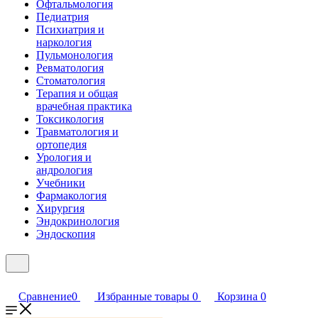
Офтальмология
Педиатрия
Психиатрия и
наркология
Пульмонология
Ревматология
Стоматология
Терапия и общая
врачебная практика
Токсикология
Травматология и
ортопедия
Урология и
андрология
Учебники
Фармакология
Хирургия
Эндокринология
Эндоскопия
Сравнение
0
Избранные товары
0
Корзина
0