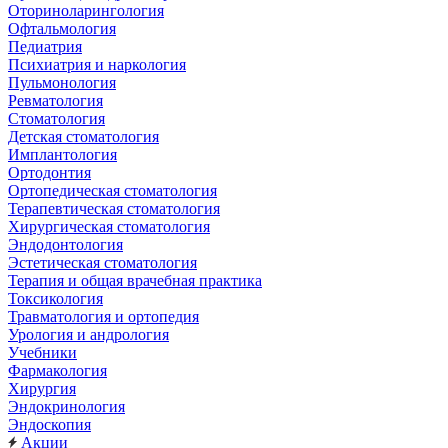
Оториноларингология
Офтальмология
Педиатрия
Психиатрия и наркология
Пульмонология
Ревматология
Стоматология
Детская стоматология
Имплантология
Ортодонтия
Ортопедическая стоматология
Терапевтическая стоматология
Хирургическая стоматология
Эндодонтология
Эстетическая стоматология
Терапия и общая врачебная практика
Токсикология
Травматология и ортопедия
Урология и андрология
Учебники
Фармакология
Хирургия
Эндокринология
Эндоскопия
Акции