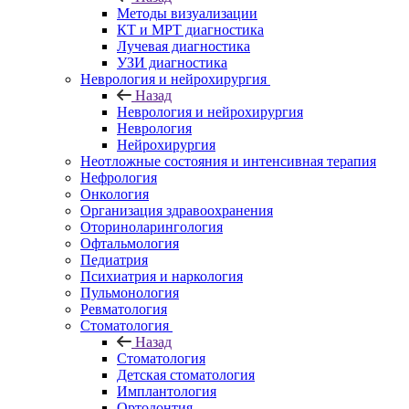
Методы визуализации
КТ и МРТ диагностика
Лучевая диагностика
УЗИ диагностика
Неврология и нейрохирургия
Назад
Неврология и нейрохирургия
Неврология
Нейрохирургия
Неотложные состояния и интенсивная терапия
Нефрология
Онкология
Организация здравоохранения
Оториноларингология
Офтальмология
Педиатрия
Психиатрия и наркология
Пульмонология
Ревматология
Стоматология
Назад
Стоматология
Детская стоматология
Имплантология
Ортодонтия