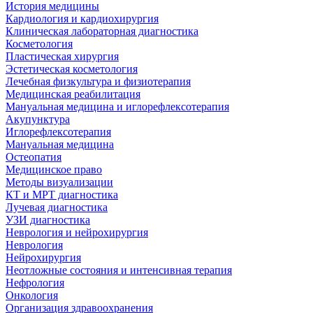
История медицины
Кардиология и кардиохирургия
Клиническая лабораторная диагностика
Косметология
Пластическая хирургия
Эстетическая косметология
Лечебная физкультура и физиотерапия
Медицинская реабилитация
Мануальная медицина и иглорефлексотерапия
Акупунктура
Иглорефлексотерапия
Мануальная медицина
Остеопатия
Медицинское право
Методы визуализации
КТ и МРТ диагностика
Лучевая диагностика
УЗИ диагностика
Неврология и нейрохирургия
Неврология
Нейрохирургия
Неотложные состояния и интенсивная терапия
Нефрология
Онкология
Организация здравоохранения