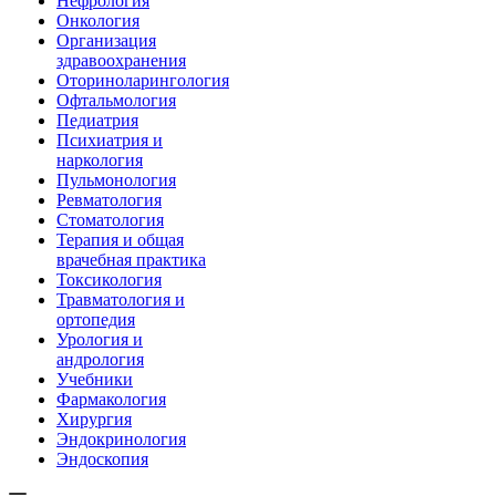
Нефрология
Онкология
Организация
здравоохранения
Оториноларингология
Офтальмология
Педиатрия
Психиатрия и
наркология
Пульмонология
Ревматология
Стоматология
Терапия и общая
врачебная практика
Токсикология
Травматология и
ортопедия
Урология и
андрология
Учебники
Фармакология
Хирургия
Эндокринология
Эндоскопия