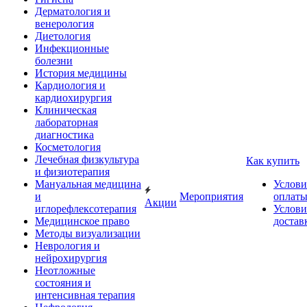
Дерматология и
венерология
Диетология
Инфекционные
болезни
История медицины
Кардиология и
кардиохирургия
Клиническая
лабораторная
диагностика
Косметология
Лечебная физкультура
Как купить
и физиотерапия
Мануальная медицина
Услови
и
Мероприятия
оплат
Акции
иглорефлексотерапия
Услови
Медицинское право
достав
Методы визуализации
Неврология и
нейрохирургия
Неотложные
состояния и
интенсивная терапия