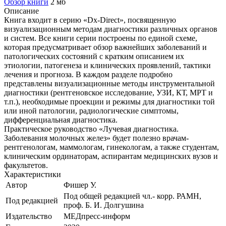
Обзор книги
2 мб
Описание
Книга входит в серию «Dx-Direct», посвященную
визуализационным методам диагностики различных органов
и систем. Все книги серии построены по единой схеме,
которая предусматривает обзор важнейших заболеваний и
патологических состояний с кратким описанием их
этиологии, патогенеза и клинических проявлений, тактики
лечения и прогноза. В каждом разделе подробно
представлены визуализационные методы инструментальной
диагностики (рентгеновское исследование, УЗИ, КТ, МРТ и
т.п.), необходимые проекции и режимы для диагностики той
или иной патологии, радиологические симптомы,
дифференциальная диагностика.
Практическое руководство «Лучевая диагностика.
Заболевания молочных желез» будет полезно врачам-
рентгенологам, маммологам, гинекологам, а также студентам,
клиническим ординаторам, аспирантам медицинских вузов и
факультетов.
Характеристики
Автор
Фишер У.
Под общей редакцией чл.- корр. РАМН,
Под редакцией
проф. Б. И. Долгушина
Издательство
МЕДпресс-информ