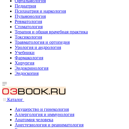
Офтальмология
Педиатрия
Психиатрия и наркология
Пульмонология
Ревматология
Стоматология
Терапия и общая врачебная практика
Токсикология
Травматология и ортопедия
Урология и андрология
Учебники
Фармакология
Хирургия
Эндокринология
Эндоскопия
Каталог
Акушерство и гинекология
Аллергология и иммунология
Анатомия человека
Анестезиология и реаниматология