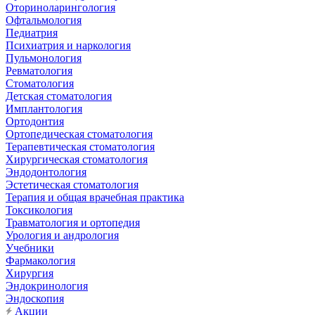
Оториноларингология
Офтальмология
Педиатрия
Психиатрия и наркология
Пульмонология
Ревматология
Стоматология
Детская стоматология
Имплантология
Ортодонтия
Ортопедическая стоматология
Терапевтическая стоматология
Хирургическая стоматология
Эндодонтология
Эстетическая стоматология
Терапия и общая врачебная практика
Токсикология
Травматология и ортопедия
Урология и андрология
Учебники
Фармакология
Хирургия
Эндокринология
Эндоскопия
Акции