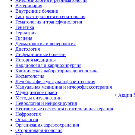
Анестезиология и реаниматология
Ветеринария
Внутренние болезни
Гастроэнтерология и гепатология
Гематология и трансфузиология
Генетика
Гериатрия
Гигиена
Дерматология и венерология
Диетология
Инфекционные болезни
История медицины
Кардиология и кардиохирургия
Клиническая лабораторная диагностика
Косметология
Лечебная физкультура и физиотерапия
Мануальная медицина и иглорефлексотерапия
Медицинское право
Акции
Методы визуализации
Неврология и нейрохирургия
Неотложные состояния и интенсивная терапия
Нефрология
Онкология
Организация здравоохранения
Оториноларингология