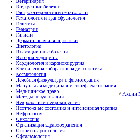
Ветеринария
Внутренние болезни
Гастроэнтерология и гепатология
Гематология и трансфузиология
Генетика
Гериатрия
Гигиена
Дерматология и венерология
Диетология
Инфекционные болезни
История медицины
Кардиология и кардиохирургия
Клиническая лабораторная диагностика
Косметология
Лечебная физкультура и физиотерапия
Мануальная медицина и иглорефлексотерапия
Медицинское право
Акции
Методы визуализации
Неврология и нейрохирургия
Неотложные состояния и интенсивная терапия
Нефрология
Онкология
Организация здравоохранения
Оториноларингология
Офтальмология