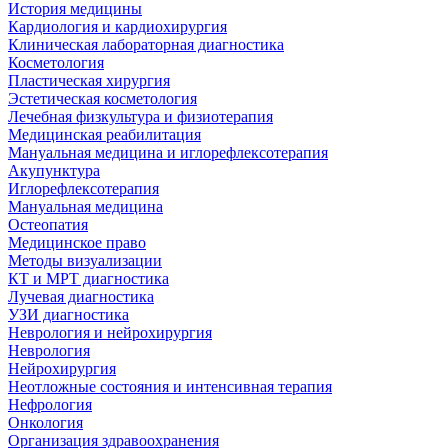
История медицины
Кардиология и кардиохирургия
Клиническая лабораторная диагностика
Косметология
Пластическая хирургия
Эстетическая косметология
Лечебная физкультура и физиотерапия
Медицинская реабилитация
Мануальная медицина и иглорефлексотерапия
Акупунктура
Иглорефлексотерапия
Мануальная медицина
Остеопатия
Медицинское право
Методы визуализации
КТ и МРТ диагностика
Лучевая диагностика
УЗИ диагностика
Неврология и нейрохирургия
Неврология
Нейрохирургия
Неотложные состояния и интенсивная терапия
Нефрология
Онкология
Организация здравоохранения