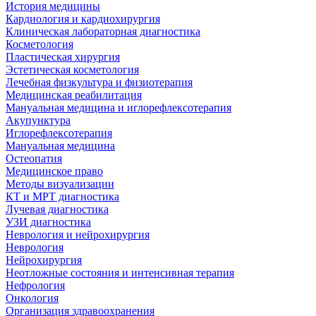
История медицины
Кардиология и кардиохирургия
Клиническая лабораторная диагностика
Косметология
Пластическая хирургия
Эстетическая косметология
Лечебная физкультура и физиотерапия
Медицинская реабилитация
Мануальная медицина и иглорефлексотерапия
Акупунктура
Иглорефлексотерапия
Мануальная медицина
Остеопатия
Медицинское право
Методы визуализации
КТ и МРТ диагностика
Лучевая диагностика
УЗИ диагностика
Неврология и нейрохирургия
Неврология
Нейрохирургия
Неотложные состояния и интенсивная терапия
Нефрология
Онкология
Организация здравоохранения