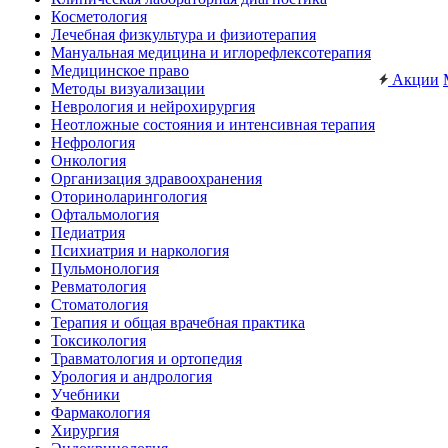
Косметология
Лечебная физкультура и физиотерапия
Мануальная медицина и иглорефлексотерапия
Медицинское право
Акции
Методы визуализации
Неврология и нейрохирургия
Неотложные состояния и интенсивная терапия
Нефрология
Онкология
Организация здравоохранения
Оториноларингология
Офтальмология
Педиатрия
Психиатрия и наркология
Пульмонология
Ревматология
Стоматология
Терапия и общая врачебная практика
Токсикология
Травматология и ортопедия
Урология и андрология
Учебники
Фармакология
Хирургия