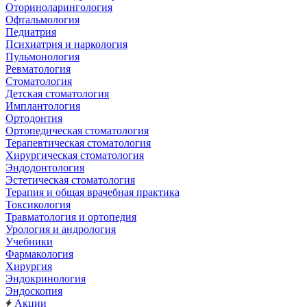
Оториноларингология
Офтальмология
Педиатрия
Психиатрия и наркология
Пульмонология
Ревматология
Стоматология
Детская стоматология
Имплантология
Ортодонтия
Ортопедическая стоматология
Терапевтическая стоматология
Хирургическая стоматология
Эндодонтология
Эстетическая стоматология
Терапия и общая врачебная практика
Токсикология
Травматология и ортопедия
Урология и андрология
Учебники
Фармакология
Хирургия
Эндокринология
Эндоскопия
Акции