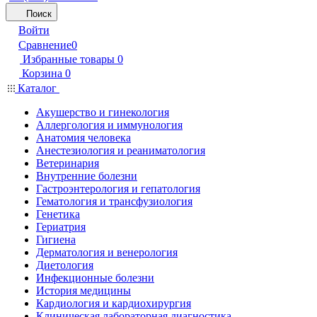
Поиск
Войти
Сравнение
0
Избранные товары
0
Корзина
0
Каталог
Акушерство и гинекология
Аллергология и иммунология
Анатомия человека
Анестезиология и реаниматология
Ветеринария
Внутренние болезни
Гастроэнтерология и гепатология
Гематология и трансфузиология
Генетика
Гериатрия
Гигиена
Дерматология и венерология
Диетология
Инфекционные болезни
История медицины
Кардиология и кардиохирургия
Клиническая лабораторная диагностика