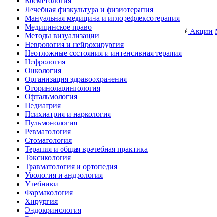
Косметология
Лечебная физкультура и физиотерапия
Мануальная медицина и иглорефлексотерапия
Медицинское право
Акции
Методы визуализации
Неврология и нейрохирургия
Неотложные состояния и интенсивная терапия
Нефрология
Онкология
Организация здравоохранения
Оториноларингология
Офтальмология
Педиатрия
Психиатрия и наркология
Пульмонология
Ревматология
Стоматология
Терапия и общая врачебная практика
Токсикология
Травматология и ортопедия
Урология и андрология
Учебники
Фармакология
Хирургия
Эндокринология