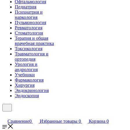
Офтальмология
Педиатрия
Психиатрия и
наркология
Пульмонология
Ревматология
Стоматология
Терапия и общая
врачебная практика
Токсикология
Травматология и
ортопедия
Урология и
андрология
Учебники
Фармакология
Хирургия
Эндокринология
Эндоскопия
Сравнение
0
Избранные товары
0
Корзина
0