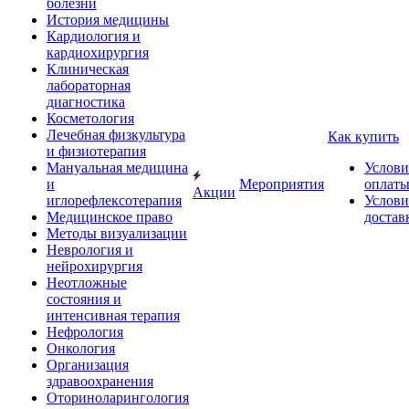
болезни
История медицины
Кардиология и
кардиохирургия
Клиническая
лабораторная
диагностика
Косметология
Лечебная физкультура
Как купить
и физиотерапия
Мануальная медицина
Услови
и
Мероприятия
оплат
Акции
иглорефлексотерапия
Услови
Медицинское право
достав
Методы визуализации
Неврология и
нейрохирургия
Неотложные
состояния и
интенсивная терапия
Нефрология
Онкология
Организация
здравоохранения
Оториноларингология