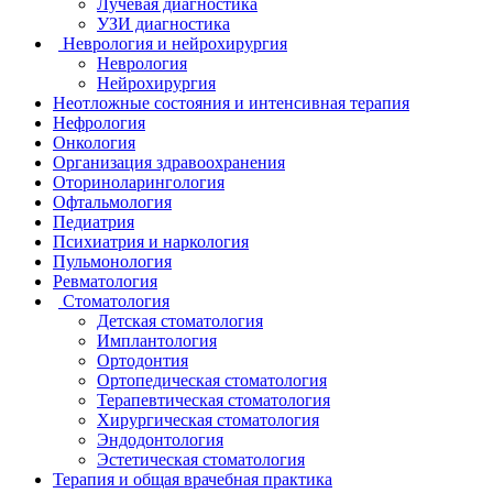
Лучевая диагностика
УЗИ диагностика
Неврология и нейрохирургия
Неврология
Нейрохирургия
Неотложные состояния и интенсивная терапия
Нефрология
Онкология
Организация здравоохранения
Оториноларингология
Офтальмология
Педиатрия
Психиатрия и наркология
Пульмонология
Ревматология
Стоматология
Детская стоматология
Имплантология
Ортодонтия
Ортопедическая стоматология
Терапевтическая стоматология
Хирургическая стоматология
Эндодонтология
Эстетическая стоматология
Терапия и общая врачебная практика