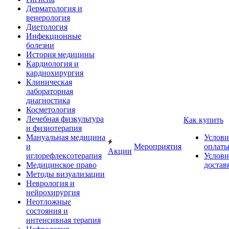
Дерматология и
венерология
Диетология
Инфекционные
болезни
История медицины
Кардиология и
кардиохирургия
Клиническая
лабораторная
диагностика
Косметология
Лечебная физкультура
Как купить
и физиотерапия
Мануальная медицина
Услови
и
Мероприятия
оплат
Акции
иглорефлексотерапия
Услови
Медицинское право
достав
Методы визуализации
Неврология и
нейрохирургия
Неотложные
состояния и
интенсивная терапия