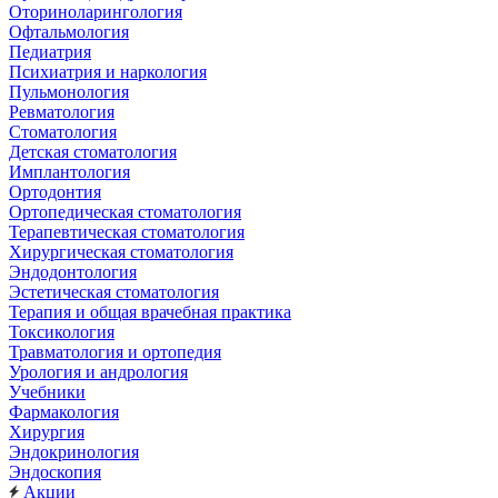
Оториноларингология
Офтальмология
Педиатрия
Психиатрия и наркология
Пульмонология
Ревматология
Стоматология
Детская стоматология
Имплантология
Ортодонтия
Ортопедическая стоматология
Терапевтическая стоматология
Хирургическая стоматология
Эндодонтология
Эстетическая стоматология
Терапия и общая врачебная практика
Токсикология
Травматология и ортопедия
Урология и андрология
Учебники
Фармакология
Хирургия
Эндокринология
Эндоскопия
Акции