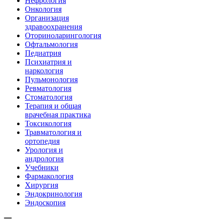
Нефрология
Онкология
Организация
здравоохранения
Оториноларингология
Офтальмология
Педиатрия
Психиатрия и
наркология
Пульмонология
Ревматология
Стоматология
Терапия и общая
врачебная практика
Токсикология
Травматология и
ортопедия
Урология и
андрология
Учебники
Фармакология
Хирургия
Эндокринология
Эндоскопия