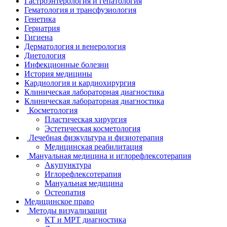
Гастроэнтерология и гепатология
Гематология и трансфузиология
Генетика
Гериатрия
Гигиена
Дерматология и венерология
Диетология
Инфекционные болезни
История медицины
Кардиология и кардиохирургия
Клиническая лабораторная диагностика
Клиническая лабораторная диагностика
Косметология
Пластическая хирургия
Эстетическая косметология
Лечебная физкультура и физиотерапия
Медицинская реабилитация
Мануальная медицина и иглорефлексотерапия
Акупунктура
Иглорефлексотерапия
Мануальная медицина
Остеопатия
Медицинское право
Методы визуализации
КТ и МРТ диагностика