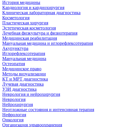
История медицины
Кардиология и кардиохирургия
Клиническая лабораторная диагностика
Косметология
Пластическая хирургия
Эстетическая косметология
Лечебная физкультура и физиотерапия
Медицинская реабилитация
Мануальная медицина и иглорефлексотерапия
Акупунктура
Иглорефлексотерапия
Мануальная медицина
Остеопатия
Медицинское право
Методы визуализации
КТ и МРТ диагностика
Лучевая диагностика
УЗИ диагностика
Неврология и нейрохирургия
Неврология
Нейрохирургия
Неотложные состояния и интенсивная терапия
Нефрология
Онкология
Организация здравоохранения