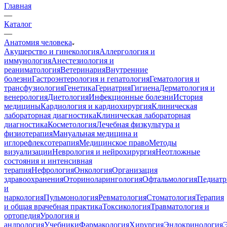
Главная
—
Каталог
—
Анатомия человека
Акушерство и гинекология
Аллергология и
иммунология
Анестезиология и
реаниматология
Ветеринария
Внутренние
болезни
Гастроэнтерология и гепатология
Гематология и
трансфузиология
Генетика
Гериатрия
Гигиена
Дерматология и
венерология
Диетология
Инфекционные болезни
История
медицины
Кардиология и кардиохирургия
Клиническая
лабораторная диагностика
Клиническая лабораторная
диагностика
Косметология
Лечебная физкультура и
физиотерапия
Мануальная медицина и
иглорефлексотерапия
Медицинское право
Методы
визуализации
Неврология и нейрохирургия
Неотложные
состояния и интенсивная
терапия
Нефрология
Онкология
Организация
здравоохранения
Оториноларингология
Офтальмология
Педиатр
и
наркология
Пульмонология
Ревматология
Стоматология
Терапия
и общая врачебная практика
Токсикология
Травматология и
ортопедия
Урология и
андрология
Учебники
Фармакология
Хирургия
Эндокринология