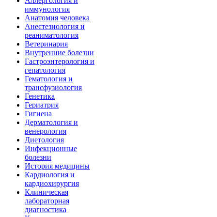
Аллергология и
иммунология
Анатомия человека
Анестезиология и
реаниматология
Ветеринария
Внутренние болезни
Гастроэнтерология и
гепатология
Гематология и
трансфузиология
Генетика
Гериатрия
Гигиена
Дерматология и
венерология
Диетология
Инфекционные
болезни
История медицины
Кардиология и
кардиохирургия
Клиническая
лабораторная
диагностика