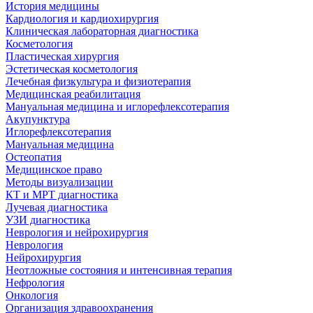
История медицины
Кардиология и кардиохирургия
Клиническая лабораторная диагностика
Косметология
Пластическая хирургия
Эстетическая косметология
Лечебная физкультура и физиотерапия
Медицинская реабилитация
Мануальная медицина и иглорефлексотерапия
Акупунктура
Иглорефлексотерапия
Мануальная медицина
Остеопатия
Медицинское право
Методы визуализации
КТ и МРТ диагностика
Лучевая диагностика
УЗИ диагностика
Неврология и нейрохирургия
Неврология
Нейрохирургия
Неотложные состояния и интенсивная терапия
Нефрология
Онкология
Организация здравоохранения