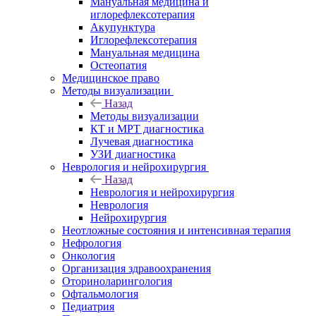
Мануальная медицина и
иглорефлексотерапия
Акупунктура
Иглорефлексотерапия
Мануальная медицина
Остеопатия
Медицинское право
Методы визуализации
Назад
Методы визуализации
КТ и МРТ диагностика
Лучевая диагностика
УЗИ диагностика
Неврология и нейрохирургия
Назад
Неврология и нейрохирургия
Неврология
Нейрохирургия
Неотложные состояния и интенсивная терапия
Нефрология
Онкология
Организация здравоохранения
Оториноларингология
Офтальмология
Педиатрия