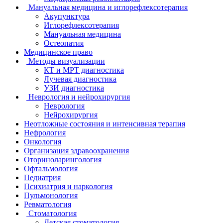
Мануальная медицина и иглорефлексотерапия
Акупунктура
Иглорефлексотерапия
Мануальная медицина
Остеопатия
Медицинское право
Методы визуализации
КТ и МРТ диагностика
Лучевая диагностика
УЗИ диагностика
Неврология и нейрохирургия
Неврология
Нейрохирургия
Неотложные состояния и интенсивная терапия
Нефрология
Онкология
Организация здравоохранения
Оториноларингология
Офтальмология
Педиатрия
Психиатрия и наркология
Пульмонология
Ревматология
Стоматология
Детская стоматология