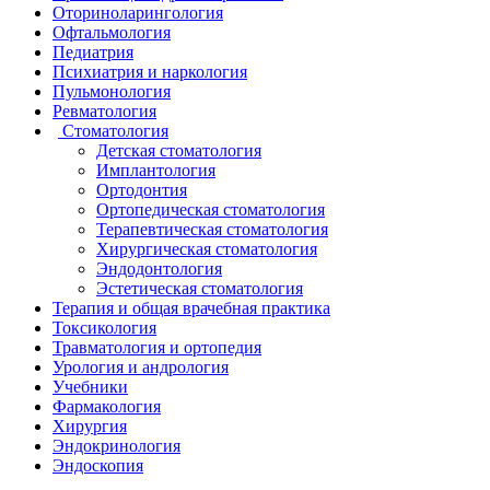
Оториноларингология
Офтальмология
Педиатрия
Психиатрия и наркология
Пульмонология
Ревматология
Стоматология
Детская стоматология
Имплантология
Ортодонтия
Ортопедическая стоматология
Терапевтическая стоматология
Хирургическая стоматология
Эндодонтология
Эстетическая стоматология
Терапия и общая врачебная практика
Токсикология
Травматология и ортопедия
Урология и андрология
Учебники
Фармакология
Хирургия
Эндокринология
Эндоскопия