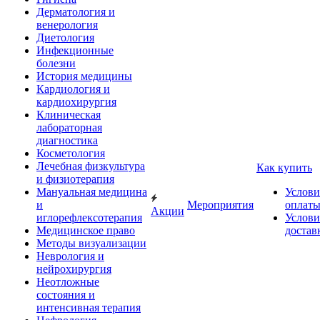
Дерматология и
венерология
Диетология
Инфекционные
болезни
История медицины
Кардиология и
кардиохирургия
Клиническая
лабораторная
диагностика
Косметология
Лечебная физкультура
Как купить
и физиотерапия
Мануальная медицина
Услови
и
Мероприятия
оплат
Акции
иглорефлексотерапия
Услови
Медицинское право
достав
Методы визуализации
Неврология и
нейрохирургия
Неотложные
состояния и
интенсивная терапия