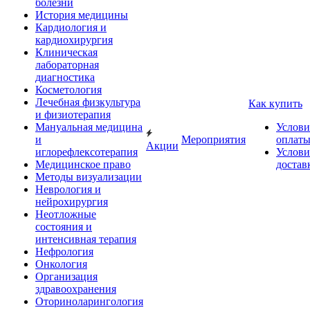
болезни
История медицины
Кардиология и
кардиохирургия
Клиническая
лабораторная
диагностика
Косметология
Лечебная физкультура
Как купить
и физиотерапия
Мануальная медицина
Услови
и
Мероприятия
оплат
Акции
иглорефлексотерапия
Услови
Медицинское право
достав
Методы визуализации
Неврология и
нейрохирургия
Неотложные
состояния и
интенсивная терапия
Нефрология
Онкология
Организация
здравоохранения
Оториноларингология