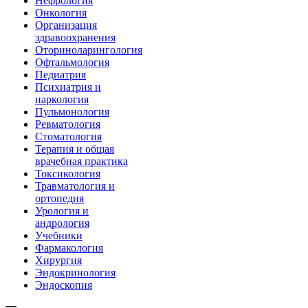
Нефрология
Онкология
Организация
здравоохранения
Оториноларингология
Офтальмология
Педиатрия
Психиатрия и
наркология
Пульмонология
Ревматология
Стоматология
Терапия и общая
врачебная практика
Токсикология
Травматология и
ортопедия
Урология и
андрология
Учебники
Фармакология
Хирургия
Эндокринология
Эндоскопия