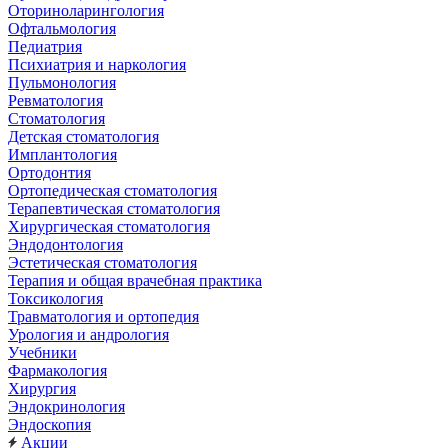
Оториноларингология
Офтальмология
Педиатрия
Психиатрия и наркология
Пульмонология
Ревматология
Стоматология
Детская стоматология
Имплантология
Ортодонтия
Ортопедическая стоматология
Терапевтическая стоматология
Хирургическая стоматология
Эндодонтология
Эстетическая стоматология
Терапия и общая врачебная практика
Токсикология
Травматология и ортопедия
Урология и андрология
Учебники
Фармакология
Хирургия
Эндокринология
Эндоскопия
Акции