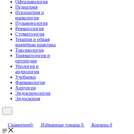
Офтальмология
Педиатрия
Психиатрия и
наркология
Пульмонология
Ревматология
Стоматология
Терапия и общая
врачебная практика
Токсикология
Травматология и
ортопедия
Урология и
андрология
Учебники
Фармакология
Хирургия
Эндокринология
Эндоскопия
Сравнение
0
Избранные товары
0
Корзина
0