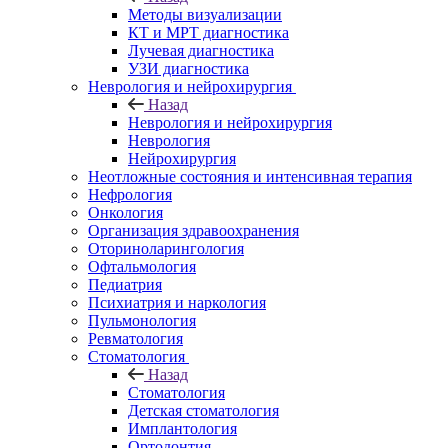
Методы визуализации
КТ и МРТ диагностика
Лучевая диагностика
УЗИ диагностика
Неврология и нейрохирургия
Назад
Неврология и нейрохирургия
Неврология
Нейрохирургия
Неотложные состояния и интенсивная терапия
Нефрология
Онкология
Организация здравоохранения
Оториноларингология
Офтальмология
Педиатрия
Психиатрия и наркология
Пульмонология
Ревматология
Стоматология
Назад
Стоматология
Детская стоматология
Имплантология
Ортодонтия