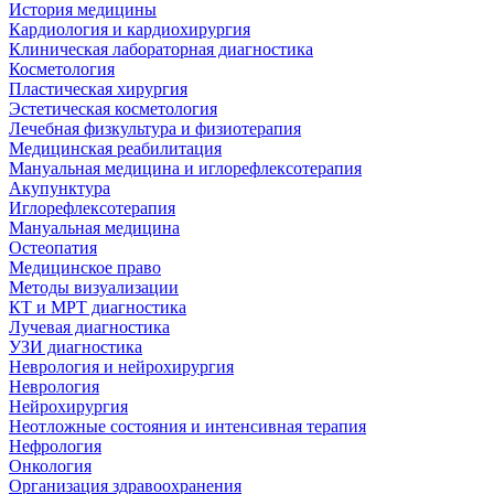
История медицины
Кардиология и кардиохирургия
Клиническая лабораторная диагностика
Косметология
Пластическая хирургия
Эстетическая косметология
Лечебная физкультура и физиотерапия
Медицинская реабилитация
Мануальная медицина и иглорефлексотерапия
Акупунктура
Иглорефлексотерапия
Мануальная медицина
Остеопатия
Медицинское право
Методы визуализации
КТ и МРТ диагностика
Лучевая диагностика
УЗИ диагностика
Неврология и нейрохирургия
Неврология
Нейрохирургия
Неотложные состояния и интенсивная терапия
Нефрология
Онкология
Организация здравоохранения