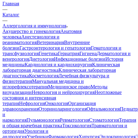
Главная
—
Каталог
—
Аллергология и иммунология
Акушерство и гинекология
Анатомия
человека
Анестезиология и
реаниматология
Ветеринария
Внутренние
болезни
Гастроэнтерология и гепатология
Гематология и
трансфузиология
Генетика
Гериатрия
Гигиена
Дерматология и
венерология
Диетология
Инфекционные болезни
История
медицины
Кардиология и кардиохирургия
Клиническая
лабораторная диагностика
Клиническая лабораторная
диагностика
Косметология
Лечебная физкультура и
физиотерапия
Мануальная медицина и
иглорефлексотерапия
Медицинское право
Методы
визуализации
Неврология и нейрохирургия
Неотложные
состояния и интенсивная
терапия
Нефрология
Онкология
Организация
здравоохранения
Оториноларингология
Офтальмология
Педиатр
и
наркология
Пульмонология
Ревматология
Стоматология
Терапия
и общая врачебная практика
Токсикология
Травматология и
ортопедия
Урология и
андрология
Учебники
Фармакология
Хирургия
Эндокринология