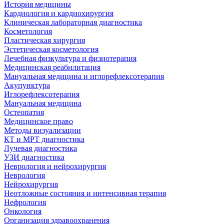
История медицины
Кардиология и кардиохирургия
Клиническая лабораторная диагностика
Косметология
Пластическая хирургия
Эстетическая косметология
Лечебная физкультура и физиотерапия
Медицинская реабилитация
Мануальная медицина и иглорефлексотерапия
Акупунктура
Иглорефлексотерапия
Мануальная медицина
Остеопатия
Медицинское право
Методы визуализации
КТ и МРТ диагностика
Лучевая диагностика
УЗИ диагностика
Неврология и нейрохирургия
Неврология
Нейрохирургия
Неотложные состояния и интенсивная терапия
Нефрология
Онкология
Организация здравоохранения