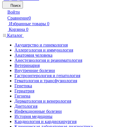
Поиск
Войти
Сравнение
0
Избранные товары
0
Корзина
0
Каталог
Акушерство и гинекология
Аллергология и иммунология
Анатомия человека
Анестезиология и реаниматология
Ветеринария
Внутренние болезни
Гастроэнтерология и гепатология
Гематология и трансфузиология
Генетика
Гериатрия
Гигиена
Дерматология и венерология
Диетология
Инфекционные болезни
История медицины
Кардиология и кардиохирургия
Клиническая лабораторная диагностика