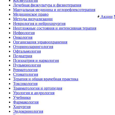
Косметология
Лечебная физкультура и физиотерапия
Мануальная медицина и иглорефлексотерапия
Медицинское право
Акции
Методы визуализации
Неврология и нейрохирургия
Неотложные состояния и интенсивная терапия
Нефрология
Онкология
Организация здравоохранения
Оториноларингология
Офтальмология
Педиатрия
Психиатрия и наркология
Пульмонология
Ревматология
Стоматология
Терапия и общая врачебная практика
Токсикология
Травматология и ортопедия
Урология и андрология
Учебники
Фармакология
Хирургия
Эндокринология