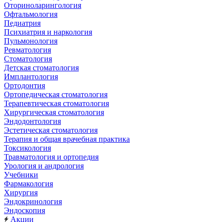
Оториноларингология
Офтальмология
Педиатрия
Психиатрия и наркология
Пульмонология
Ревматология
Стоматология
Детская стоматология
Имплантология
Ортодонтия
Ортопедическая стоматология
Терапевтическая стоматология
Хирургическая стоматология
Эндодонтология
Эстетическая стоматология
Терапия и общая врачебная практика
Токсикология
Травматология и ортопедия
Урология и андрология
Учебники
Фармакология
Хирургия
Эндокринология
Эндоскопия
Акции