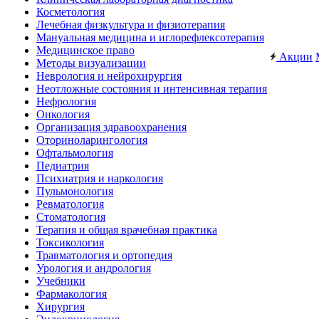
Косметология
Лечебная физкультура и физиотерапия
Мануальная медицина и иглорефлексотерапия
Медицинское право
Акции
Методы визуализации
Неврология и нейрохирургия
Неотложные состояния и интенсивная терапия
Нефрология
Онкология
Организация здравоохранения
Оториноларингология
Офтальмология
Педиатрия
Психиатрия и наркология
Пульмонология
Ревматология
Стоматология
Терапия и общая врачебная практика
Токсикология
Травматология и ортопедия
Урология и андрология
Учебники
Фармакология
Хирургия