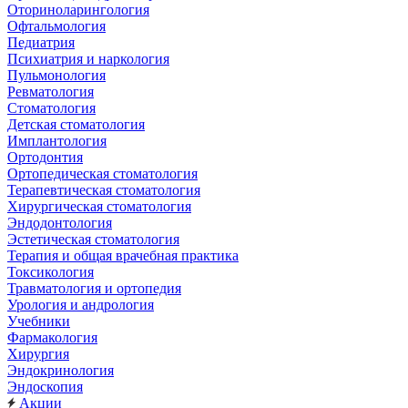
Оториноларингология
Офтальмология
Педиатрия
Психиатрия и наркология
Пульмонология
Ревматология
Стоматология
Детская стоматология
Имплантология
Ортодонтия
Ортопедическая стоматология
Терапевтическая стоматология
Хирургическая стоматология
Эндодонтология
Эстетическая стоматология
Терапия и общая врачебная практика
Токсикология
Травматология и ортопедия
Урология и андрология
Учебники
Фармакология
Хирургия
Эндокринология
Эндоскопия
Акции