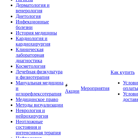
Дерматология и
венерология
Диетология
Инфекционные
болезни
История медицины
Кардиология и
кардиохирургия
Клиническая
лабораторная
диагностика
Косметология
Лечебная физкультура
Как купить
и физиотерапия
Мануальная медицина
Услови
и
Мероприятия
оплат
Акции
иглорефлексотерапия
Услови
Медицинское право
достав
Методы визуализации
Неврология и
нейрохирургия
Неотложные
состояния и
интенсивная терапия