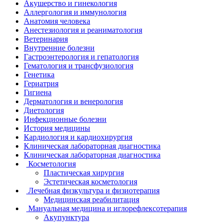
Акушерство и гинекология
Аллергология и иммунология
Анатомия человека
Анестезиология и реаниматология
Ветеринария
Внутренние болезни
Гастроэнтерология и гепатология
Гематология и трансфузиология
Генетика
Гериатрия
Гигиена
Дерматология и венерология
Диетология
Инфекционные болезни
История медицины
Кардиология и кардиохирургия
Клиническая лабораторная диагностика
Клиническая лабораторная диагностика
Косметология
Пластическая хирургия
Эстетическая косметология
Лечебная физкультура и физиотерапия
Медицинская реабилитация
Мануальная медицина и иглорефлексотерапия
Акупунктура