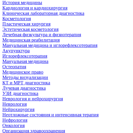
История медицины
Кардиология и кардиохирургия
Клиническая лабораторная диагностика
Косметология
Пластическая хирургия
Эстетическая косметология
Лечебная физкультура и физиотерапия
Медицинская реабилитация
Мануальная медицина и иглорефлексотерапия
Акупунктура
Иглорефлексотерапия
Мануальная медицина
Остеопатия
Медицинское право
Методы визуализации
КТ и МРТ диагностика
Лучевая диагностика
УЗИ диагностика
Неврология и нейрохирургия
Неврология
Нейрохирургия
Неотложные состояния и интенсивная терапия
Нефрология
Онкология
Организация здравоохранения