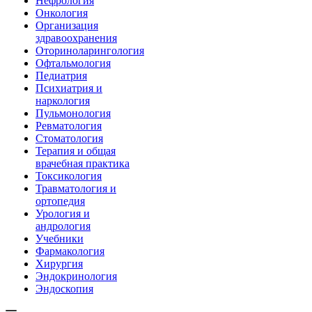
Нефрология
Онкология
Организация
здравоохранения
Оториноларингология
Офтальмология
Педиатрия
Психиатрия и
наркология
Пульмонология
Ревматология
Стоматология
Терапия и общая
врачебная практика
Токсикология
Травматология и
ортопедия
Урология и
андрология
Учебники
Фармакология
Хирургия
Эндокринология
Эндоскопия