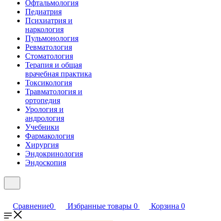
Офтальмология
Педиатрия
Психиатрия и
наркология
Пульмонология
Ревматология
Стоматология
Терапия и общая
врачебная практика
Токсикология
Травматология и
ортопедия
Урология и
андрология
Учебники
Фармакология
Хирургия
Эндокринология
Эндоскопия
Сравнение
0
Избранные товары
0
Корзина
0