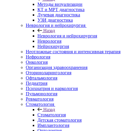
Методы визуализации
КТ и МРТ диагностика
Лучевая диагностика
УЗИ диагностика
Неврология и нейрохирургия
Назад
Неврология и нейрохирургия
Неврология
Нейрохирургия
Неотложные состояния и интенсивная терапия
Нефрология
Онкология
Организация здравоохранения
Оториноларингология
Офтальмология
Педиатрия
Психиатрия и наркология
Пульмонология
Ревматология
Стоматология
Назад
Стоматология
Детская стоматология
Имплантология
Ортодонтия