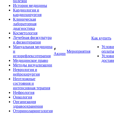
болезни
История медицины
Кардиология и
кардиохирургия
Клиническая
лабораторная
диагностика
Косметология
Лечебная физкультура
Как купить
и физиотерапия
Мануальная медицина
Услови
и
Мероприятия
оплат
Акции
иглорефлексотерапия
Услови
Медицинское право
достав
Методы визуализации
Неврология и
нейрохирургия
Неотложные
состояния и
интенсивная терапия
Нефрология
Онкология
Организация
здравоохранения
Оториноларингология