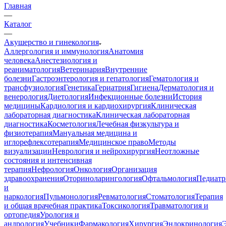
Главная
—
Каталог
—
Акушерство и гинекология
Аллергология и иммунология
Анатомия
человека
Анестезиология и
реаниматология
Ветеринария
Внутренние
болезни
Гастроэнтерология и гепатология
Гематология и
трансфузиология
Генетика
Гериатрия
Гигиена
Дерматология и
венерология
Диетология
Инфекционные болезни
История
медицины
Кардиология и кардиохирургия
Клиническая
лабораторная диагностика
Клиническая лабораторная
диагностика
Косметология
Лечебная физкультура и
физиотерапия
Мануальная медицина и
иглорефлексотерапия
Медицинское право
Методы
визуализации
Неврология и нейрохирургия
Неотложные
состояния и интенсивная
терапия
Нефрология
Онкология
Организация
здравоохранения
Оториноларингология
Офтальмология
Педиатр
и
наркология
Пульмонология
Ревматология
Стоматология
Терапия
и общая врачебная практика
Токсикология
Травматология и
ортопедия
Урология и
андрология
Учебники
Фармакология
Хирургия
Эндокринология