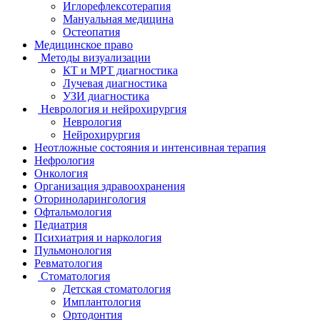
Иглорефлексотерапия
Мануальная медицина
Остеопатия
Медицинское право
Методы визуализации
КТ и МРТ диагностика
Лучевая диагностика
УЗИ диагностика
Неврология и нейрохирургия
Неврология
Нейрохирургия
Неотложные состояния и интенсивная терапия
Нефрология
Онкология
Организация здравоохранения
Оториноларингология
Офтальмология
Педиатрия
Психиатрия и наркология
Пульмонология
Ревматология
Стоматология
Детская стоматология
Имплантология
Ортодонтия