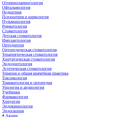
Оториноларингология
Офтальмология
Педиатрия
Психиатрия и наркология
Пульмонология
Ревматология
Стоматология
Детская стоматология
Имплантология
Ортодонтия
Ортопедическая стоматология
Терапевтическая стоматология
Хирургическая стоматология
Эндодонтология
Эстетическая стоматология
Терапия и общая врачебная практика
Токсикология
Травматология и ортопедия
Урология и андрология
Учебники
Фармакология
Хирургия
Эндокринология
Эндоскопия
Акции