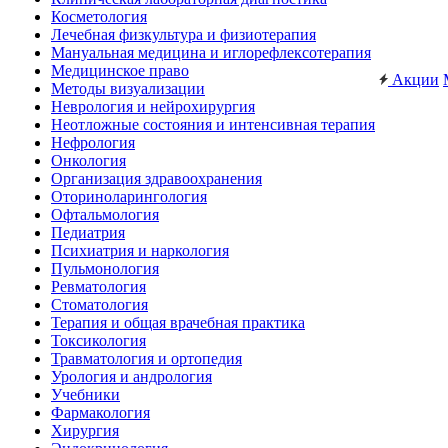
Косметология
Лечебная физкультура и физиотерапия
Мануальная медицина и иглорефлексотерапия
Медицинское право
Акции
Методы визуализации
Неврология и нейрохирургия
Неотложные состояния и интенсивная терапия
Нефрология
Онкология
Организация здравоохранения
Оториноларингология
Офтальмология
Педиатрия
Психиатрия и наркология
Пульмонология
Ревматология
Стоматология
Терапия и общая врачебная практика
Токсикология
Травматология и ортопедия
Урология и андрология
Учебники
Фармакология
Хирургия