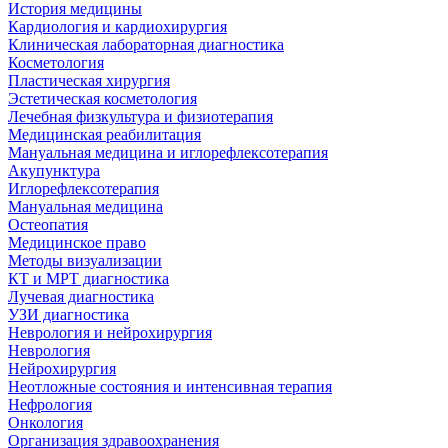
История медицины
Кардиология и кардиохирургия
Клиническая лабораторная диагностика
Косметология
Пластическая хирургия
Эстетическая косметология
Лечебная физкультура и физиотерапия
Медицинская реабилитация
Мануальная медицина и иглорефлексотерапия
Акупунктура
Иглорефлексотерапия
Мануальная медицина
Остеопатия
Медицинское право
Методы визуализации
КТ и МРТ диагностика
Лучевая диагностика
УЗИ диагностика
Неврология и нейрохирургия
Неврология
Нейрохирургия
Неотложные состояния и интенсивная терапия
Нефрология
Онкология
Организация здравоохранения