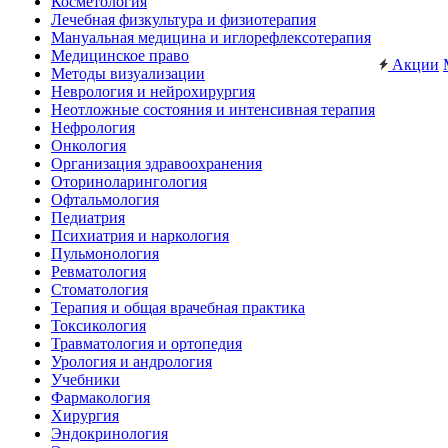
Косметология
Лечебная физкультура и физиотерапия
Мануальная медицина и иглорефлексотерапия
Медицинское право
Акции
Методы визуализации
Неврология и нейрохирургия
Неотложные состояния и интенсивная терапия
Нефрология
Онкология
Организация здравоохранения
Оториноларингология
Офтальмология
Педиатрия
Психиатрия и наркология
Пульмонология
Ревматология
Стоматология
Терапия и общая врачебная практика
Токсикология
Травматология и ортопедия
Урология и андрология
Учебники
Фармакология
Хирургия
Эндокринология