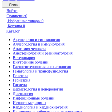
Поиск
Войти
Сравнение
0
Избранные товары
0
Корзина
0
Каталог
Акушерство и гинекология
Аллергология и иммунология
Анатомия человека
Анестезиология и реаниматология
Ветеринария
Внутренние болезни
Гастроэнтерология и гепатология
Гематология и трансфузиология
Генетика
Гериатрия
Гигиена
Дерматология и венерология
Диетология
Инфекционные болезни
История медицины
Кардиология и кардиохирургия
Клиническая лабораторная диагностика