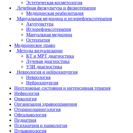
Эстетическая косметология
Лечебная физкультура и физиотерапия
Медицинская реабилитация
Мануальная медицина и иглорефлексотерапия
Акупунктура
Иглорефлексотерапия
Мануальная медицина
Остеопатия
Медицинское право
Методы визуализации
КТ и МРТ диагностика
Лучевая диагностика
УЗИ диагностика
Неврология и нейрохирургия
Неврология
Нейрохирургия
Неотложные состояния и интенсивная терапия
Нефрология
Онкология
Организация здравоохранения
Оториноларингология
Офтальмология
Педиатрия
Психиатрия и наркология
Пульмонология