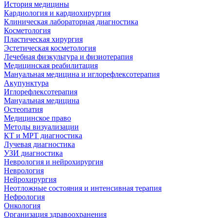
История медицины
Кардиология и кардиохирургия
Клиническая лабораторная диагностика
Косметология
Пластическая хирургия
Эстетическая косметология
Лечебная физкультура и физиотерапия
Медицинская реабилитация
Мануальная медицина и иглорефлексотерапия
Акупунктура
Иглорефлексотерапия
Мануальная медицина
Остеопатия
Медицинское право
Методы визуализации
КТ и МРТ диагностика
Лучевая диагностика
УЗИ диагностика
Неврология и нейрохирургия
Неврология
Нейрохирургия
Неотложные состояния и интенсивная терапия
Нефрология
Онкология
Организация здравоохранения