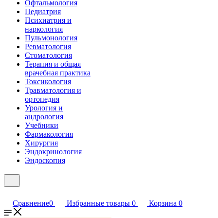
Офтальмология
Педиатрия
Психиатрия и
наркология
Пульмонология
Ревматология
Стоматология
Терапия и общая
врачебная практика
Токсикология
Травматология и
ортопедия
Урология и
андрология
Учебники
Фармакология
Хирургия
Эндокринология
Эндоскопия
Сравнение
0
Избранные товары
0
Корзина
0