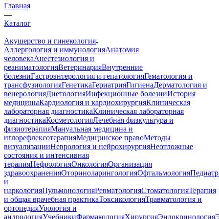
Главная
—
Каталог
—
Акушерство и гинекология
Аллергология и иммунология
Анатомия
человека
Анестезиология и
реаниматология
Ветеринария
Внутренние
болезни
Гастроэнтерология и гепатология
Гематология и
трансфузиология
Генетика
Гериатрия
Гигиена
Дерматология и
венерология
Диетология
Инфекционные болезни
История
медицины
Кардиология и кардиохирургия
Клиническая
лабораторная диагностика
Клиническая лабораторная
диагностика
Косметология
Лечебная физкультура и
физиотерапия
Мануальная медицина и
иглорефлексотерапия
Медицинское право
Методы
визуализации
Неврология и нейрохирургия
Неотложные
состояния и интенсивная
терапия
Нефрология
Онкология
Организация
здравоохранения
Оториноларингология
Офтальмология
Педиатр
и
наркология
Пульмонология
Ревматология
Стоматология
Терапия
и общая врачебная практика
Токсикология
Травматология и
ортопедия
Урология и
андрология
Учебники
Фармакология
Хирургия
Эндокринология