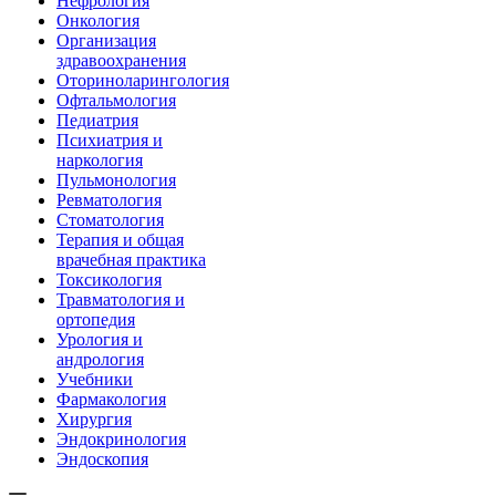
Нефрология
Онкология
Организация
здравоохранения
Оториноларингология
Офтальмология
Педиатрия
Психиатрия и
наркология
Пульмонология
Ревматология
Стоматология
Терапия и общая
врачебная практика
Токсикология
Травматология и
ортопедия
Урология и
андрология
Учебники
Фармакология
Хирургия
Эндокринология
Эндоскопия