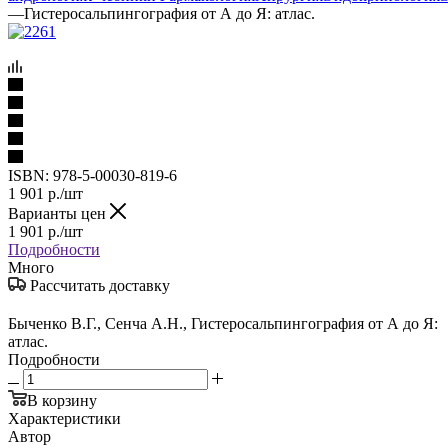
—
Гистеросальпингография от А до Я: атлас.
ISBN:
978-5-00030-819-6
1 901
р.
/шт
Варианты цен
1 901
р.
/шт
Подробности
Много
Рассчитать доставку
Быченко В.Г., Сенча А.Н., Гистеросальпингография от А до Я:
атлас.
Подробности
В корзину
Характеристики
Автор