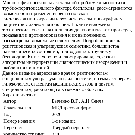
Монография посвящена актуальной проблеме диагностики
трубно-перитонеального фактора бесплодия, рассматриваются
возможности применения рентгеновской
гистеросальпингографии и эхогистеросальпингографии у
пациенток с данной патологией. В книге изложены
технические аспекты выполнения диагностических процедур,
показания и противопоказания к их выполнению,
рассмотрены возможные осложнения. Подробно описана
рентгеновская и ультразвуковая семиотика большинства
патологических состояний, приводящих к трубному
бесплодию. Книга хорошо иллюстрирована, содержит
алгоритмы интерпретации диагностических изображений и
шаблоны их описаний.
Данное издание адресовано врачам-рентгенологам,
специалистам ультразвуковой диагностики, врачам акушерам-
гинекологам, студентам медицинских вузов и другим
специалистам, работающим в смежных областях.
Характеристики
Автор
Быченко В.Г., А.Н.Сенча.
Издательство
МЕДпресс-информ
Год
2020
Номер издания
1-е издание
Переплет
Твердый переплет
количество страниц
240