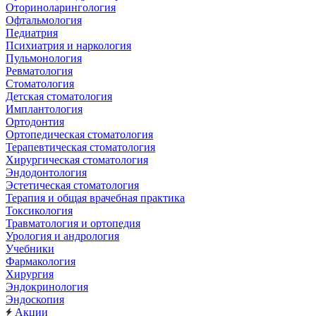
Оториноларингология
Офтальмология
Педиатрия
Психиатрия и наркология
Пульмонология
Ревматология
Стоматология
Детская стоматология
Имплантология
Ортодонтия
Ортопедическая стоматология
Терапевтическая стоматология
Хирургическая стоматология
Эндодонтология
Эстетическая стоматология
Терапия и общая врачебная практика
Токсикология
Травматология и ортопедия
Урология и андрология
Учебники
Фармакология
Хирургия
Эндокринология
Эндоскопия
Акции