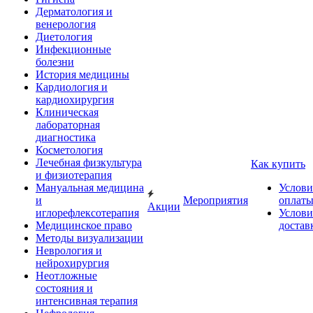
Дерматология и
венерология
Диетология
Инфекционные
болезни
История медицины
Кардиология и
кардиохирургия
Клиническая
лабораторная
диагностика
Косметология
Лечебная физкультура
Как купить
и физиотерапия
Мануальная медицина
Услови
и
Мероприятия
оплат
Акции
иглорефлексотерапия
Услови
Медицинское право
достав
Методы визуализации
Неврология и
нейрохирургия
Неотложные
состояния и
интенсивная терапия