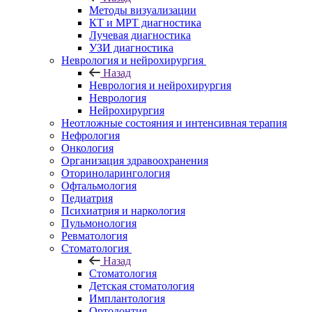
Методы визуализации
КТ и МРТ диагностика
Лучевая диагностика
УЗИ диагностика
Неврология и нейрохирургия
Назад
Неврология и нейрохирургия
Неврология
Нейрохирургия
Неотложные состояния и интенсивная терапия
Нефрология
Онкология
Организация здравоохранения
Оториноларингология
Офтальмология
Педиатрия
Психиатрия и наркология
Пульмонология
Ревматология
Стоматология
Назад
Стоматология
Детская стоматология
Имплантология
Ортодонтия