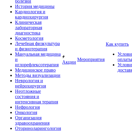
болезни
История медицины
Кардиология и
кардиохирургия
Клиническая
лабораторная
диагностика
Косметология
Лечебная физкультура
Как купить
и физиотерапия
Мануальная медицина
Услови
и
Мероприятия
оплат
Акции
иглорефлексотерапия
Услови
Медицинское право
достав
Методы визуализации
Неврология и
нейрохирургия
Неотложные
состояния и
интенсивная терапия
Нефрология
Онкология
Организация
здравоохранения
Оториноларингология