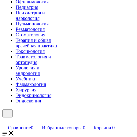
Офтальмология
Педиатрия
Психиатрия и
наркология
Пульмонология
Ревматология
Стоматология
Терапия и общая
врачебная практика
Токсикология
Травматология и
ортопедия
Урология и
андрология
Учебники
Фармакология
Хирургия
Эндокринология
Эндоскопия
Сравнение
0
Избранные товары
0
Корзина
0