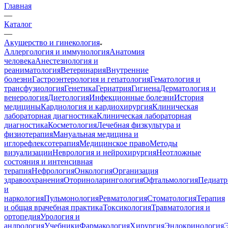
Главная
—
Каталог
—
Акушерство и гинекология
Аллергология и иммунология
Анатомия
человека
Анестезиология и
реаниматология
Ветеринария
Внутренние
болезни
Гастроэнтерология и гепатология
Гематология и
трансфузиология
Генетика
Гериатрия
Гигиена
Дерматология и
венерология
Диетология
Инфекционные болезни
История
медицины
Кардиология и кардиохирургия
Клиническая
лабораторная диагностика
Клиническая лабораторная
диагностика
Косметология
Лечебная физкультура и
физиотерапия
Мануальная медицина и
иглорефлексотерапия
Медицинское право
Методы
визуализации
Неврология и нейрохирургия
Неотложные
состояния и интенсивная
терапия
Нефрология
Онкология
Организация
здравоохранения
Оториноларингология
Офтальмология
Педиатр
и
наркология
Пульмонология
Ревматология
Стоматология
Терапия
и общая врачебная практика
Токсикология
Травматология и
ортопедия
Урология и
андрология
Учебники
Фармакология
Хирургия
Эндокринология