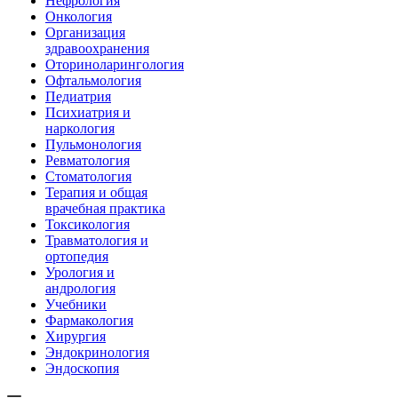
Нефрология
Онкология
Организация
здравоохранения
Оториноларингология
Офтальмология
Педиатрия
Психиатрия и
наркология
Пульмонология
Ревматология
Стоматология
Терапия и общая
врачебная практика
Токсикология
Травматология и
ортопедия
Урология и
андрология
Учебники
Фармакология
Хирургия
Эндокринология
Эндоскопия