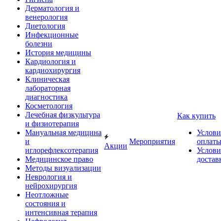
Дерматология и
венерология
Диетология
Инфекционные
болезни
История медицины
Кардиология и
кардиохирургия
Клиническая
лабораторная
диагностика
Косметология
Лечебная физкультура
Как купить
и физиотерапия
Мануальная медицина
Услови
и
Мероприятия
оплат
Акции
иглорефлексотерапия
Услови
Медицинское право
достав
Методы визуализации
Неврология и
нейрохирургия
Неотложные
состояния и
интенсивная терапия