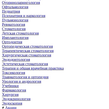
Оториноларингология
Офтальмология
Педиатрия
Психиатрия и наркология
Пульмонология
Ревматология
Стоматология
Детская стоматология
Имплантология
Ортодонтия
Ортопедическая стоматология
Терапевтическая стоматология
Хирургическая стоматология
Эндодонтология
Эстетическая стоматология
Терапия и общая врачебная практика
Токсикология
Травматология и ортопедия
Урология и андрология
Учебники
Фармакология
Хирургия
Эндокринология
Эндоскопия
Акции