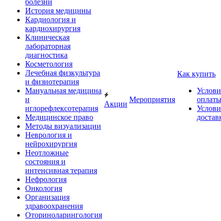
болезни
История медицины
Кардиология и
кардиохирургия
Клиническая
лабораторная
диагностика
Косметология
Лечебная физкультура
Как купить
и физиотерапия
Мануальная медицина
Услови
и
Мероприятия
оплат
Акции
иглорефлексотерапия
Услови
Медицинское право
достав
Методы визуализации
Неврология и
нейрохирургия
Неотложные
состояния и
интенсивная терапия
Нефрология
Онкология
Организация
здравоохранения
Оториноларингология