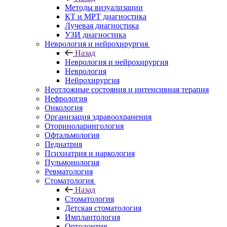
Методы визуализации
КТ и МРТ диагностика
Лучевая диагностика
УЗИ диагностика
Неврология и нейрохирургия
Назад
Неврология и нейрохирургия
Неврология
Нейрохирургия
Неотложные состояния и интенсивная терапия
Нефрология
Онкология
Организация здравоохранения
Оториноларингология
Офтальмология
Педиатрия
Психиатрия и наркология
Пульмонология
Ревматология
Стоматология
Назад
Стоматология
Детская стоматология
Имплантология
Ортодонтия