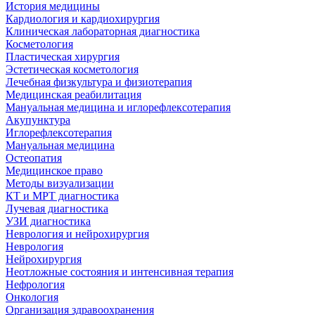
История медицины
Кардиология и кардиохирургия
Клиническая лабораторная диагностика
Косметология
Пластическая хирургия
Эстетическая косметология
Лечебная физкультура и физиотерапия
Медицинская реабилитация
Мануальная медицина и иглорефлексотерапия
Акупунктура
Иглорефлексотерапия
Мануальная медицина
Остеопатия
Медицинское право
Методы визуализации
КТ и МРТ диагностика
Лучевая диагностика
УЗИ диагностика
Неврология и нейрохирургия
Неврология
Нейрохирургия
Неотложные состояния и интенсивная терапия
Нефрология
Онкология
Организация здравоохранения