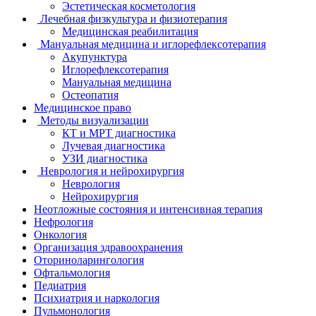
Эстетическая косметология
Лечебная физкультура и физиотерапия
Медицинская реабилитация
Мануальная медицина и иглорефлексотерапия
Акупунктура
Иглорефлексотерапия
Мануальная медицина
Остеопатия
Медицинское право
Методы визуализации
КТ и МРТ диагностика
Лучевая диагностика
УЗИ диагностика
Неврология и нейрохирургия
Неврология
Нейрохирургия
Неотложные состояния и интенсивная терапия
Нефрология
Онкология
Организация здравоохранения
Оториноларингология
Офтальмология
Педиатрия
Психиатрия и наркология
Пульмонология