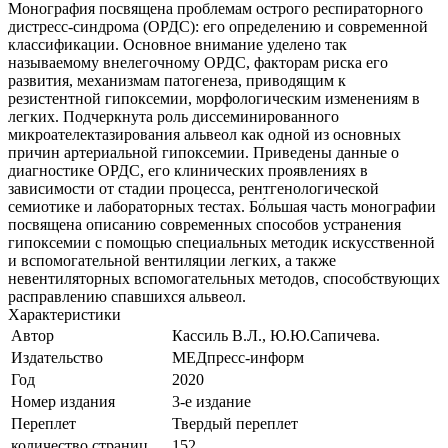
Монография посвящена проблемам острого респираторного
дистресс-синдрома (ОРДС): его определению и современной
классификации. Основное внимание уделено так
называемому внелегочному ОРДС, факторам риска его
развития, механизмам патогенеза, приводящим к
резистентной гипоксемии, морфологическим изменениям в
легких. Подчеркнута роль диссеминированного
микроателектазирования альвеол как одной из основных
причин артериальной гипоксемии. Приведены данные о
диагностике ОРДС, его клинических проявлениях в
зависимости от стадии процесса, рентгенологической
семиотике и лабораторных тестах. Бо́льшая часть монографии
посвящена описанию современных способов устранения
гипоксемии с помощью специальных методик искусственной
и вспомогательной вентиляции легких, а также
невентиляторных вспомогательных методов, способствующих
расправлению спавшихся альвеол.
Характеристики
Автор
Кассиль В.Л., Ю.Ю.Сапичева.
Издательство
МЕДпресс-информ
Год
2020
Номер издания
3-е издание
Переплет
Твердый переплет
количество страниц
152