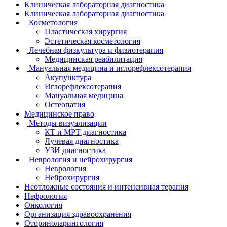
Клиническая лабораторная диагностика
Клиническая лабораторная диагностика
Косметология
Пластическая хирургия
Эстетическая косметология
Лечебная физкультура и физиотерапия
Медицинская реабилитация
Мануальная медицина и иглорефлексотерапия
Акупунктура
Иглорефлексотерапия
Мануальная медицина
Остеопатия
Медицинское право
Методы визуализации
КТ и МРТ диагностика
Лучевая диагностика
УЗИ диагностика
Неврология и нейрохирургия
Неврология
Нейрохирургия
Неотложные состояния и интенсивная терапия
Нефрология
Онкология
Организация здравоохранения
Оториноларингология