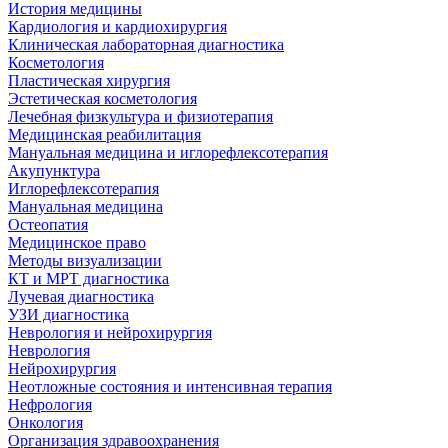
История медицины
Кардиология и кардиохирургия
Клиническая лабораторная диагностика
Косметология
Пластическая хирургия
Эстетическая косметология
Лечебная физкультура и физиотерапия
Медицинская реабилитация
Мануальная медицина и иглорефлексотерапия
Акупунктура
Иглорефлексотерапия
Мануальная медицина
Остеопатия
Медицинское право
Методы визуализации
КТ и МРТ диагностика
Лучевая диагностика
УЗИ диагностика
Неврология и нейрохирургия
Неврология
Нейрохирургия
Неотложные состояния и интенсивная терапия
Нефрология
Онкология
Организация здравоохранения