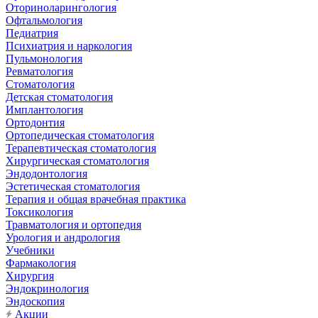
Оториноларингология
Офтальмология
Педиатрия
Психиатрия и наркология
Пульмонология
Ревматология
Стоматология
Детская стоматология
Имплантология
Ортодонтия
Ортопедическая стоматология
Терапевтическая стоматология
Хирургическая стоматология
Эндодонтология
Эстетическая стоматология
Терапия и общая врачебная практика
Токсикология
Травматология и ортопедия
Урология и андрология
Учебники
Фармакология
Хирургия
Эндокринология
Эндоскопия
Акции