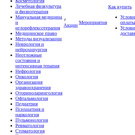
Косметология
Лечебная физкультура
Как купить
и физиотерапия
Мануальная медицина
Услови
и
Мероприятия
оплат
Акции
иглорефлексотерапия
Услови
Медицинское право
достав
Методы визуализации
Неврология и
нейрохирургия
Неотложные
состояния и
интенсивная терапия
Нефрология
Онкология
Организация
здравоохранения
Оториноларингология
Офтальмология
Педиатрия
Психиатрия и
наркология
Пульмонология
Ревматология
Стоматология