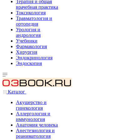
Терапия и общая
врачебная практика
Токсикология
Травматология и
ортопедия
Урология и
андрология
Учебники
Фармакология
Хирургия
Эндокринология
Эндоскопия
Каталог
Акушерство и
гинекология
Аллергология и
иммунология
Анатомия человека
Анестезиология и
реаниматология