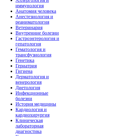
Аллергология и
иммунология
Анатомия человека
Анестезиология и
реаниматология
Ветеринария
Внутренние болезни
Гастроэнтерология и
гепатология
Гематология и
трансфузиология
Генетика
Гериатрия
Гигиена
Дерматология и
венерология
Диетология
Инфекционные
болезни
История медицины
Кардиология и
кардиохирургия
Клиническая
лабораторная
диагностика