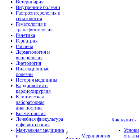
Ветеринария
Внутренние болезни
Гастроэнтерология и
гепатология
Гематология и
трансфузиология
Генетика
Гериатрия
Гигиена
Дерматология и
венерология
Диетология
Инфекционные
болезни
История медицины
Кардиология и
кардиохирургия
Клиническая
лабораторная
диагностика
Косметология
Лечебная физкультура
Как купить
и физиотерапия
Мануальная медицина
Услови
и
Мероприятия
оплат
Акции