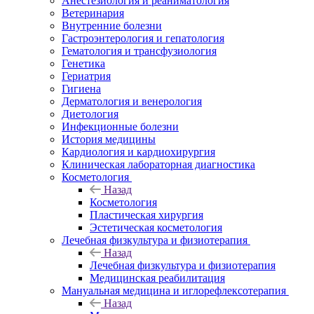
Анестезиология и реаниматология
Ветеринария
Внутренние болезни
Гастроэнтерология и гепатология
Гематология и трансфузиология
Генетика
Гериатрия
Гигиена
Дерматология и венерология
Диетология
Инфекционные болезни
История медицины
Кардиология и кардиохирургия
Клиническая лабораторная диагностика
Косметология
Назад
Косметология
Пластическая хирургия
Эстетическая косметология
Лечебная физкультура и физиотерапия
Назад
Лечебная физкультура и физиотерапия
Медицинская реабилитация
Мануальная медицина и иглорефлексотерапия
Назад