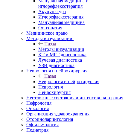
Мануальная медицина и
иглорефлексотерапия
Акупунктура
Иглорефлексотерапия
Мануальная медицина
Остеопатия
Медицинское право
Методы визуализации
Назад
Методы визуализации
КТ и МРТ диагностика
Лучевая диагностика
УЗИ диагностика
Неврология и нейрохирургия
Назад
Неврология и нейрохирургия
Неврология
Нейрохирургия
Неотложные состояния и интенсивная терапия
Нефрология
Онкология
Организация здравоохранения
Оториноларингология
Офтальмология
Педиатрия