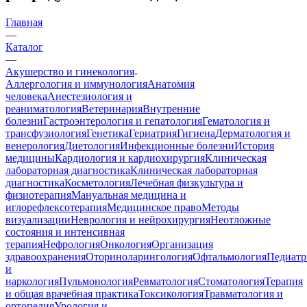
Главная
—
Каталог
—
Акушерство и гинекология
Аллергология и иммунология
Анатомия
человека
Анестезиология и
реаниматология
Ветеринария
Внутренние
болезни
Гастроэнтерология и гепатология
Гематология и
трансфузиология
Генетика
Гериатрия
Гигиена
Дерматология и
венерология
Диетология
Инфекционные болезни
История
медицины
Кардиология и кардиохирургия
Клиническая
лабораторная диагностика
Клиническая лабораторная
диагностика
Косметология
Лечебная физкультура и
физиотерапия
Мануальная медицина и
иглорефлексотерапия
Медицинское право
Методы
визуализации
Неврология и нейрохирургия
Неотложные
состояния и интенсивная
терапия
Нефрология
Онкология
Организация
здравоохранения
Оториноларингология
Офтальмология
Педиатр
и
наркология
Пульмонология
Ревматология
Стоматология
Терапия
и общая врачебная практика
Токсикология
Травматология и
ортопедия
Урология и