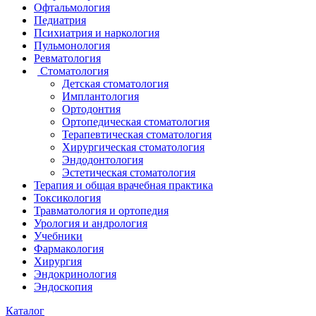
Офтальмология
Педиатрия
Психиатрия и наркология
Пульмонология
Ревматология
Стоматология
Детская стоматология
Имплантология
Ортодонтия
Ортопедическая стоматология
Терапевтическая стоматология
Хирургическая стоматология
Эндодонтология
Эстетическая стоматология
Терапия и общая врачебная практика
Токсикология
Травматология и ортопедия
Урология и андрология
Учебники
Фармакология
Хирургия
Эндокринология
Эндоскопия
Каталог