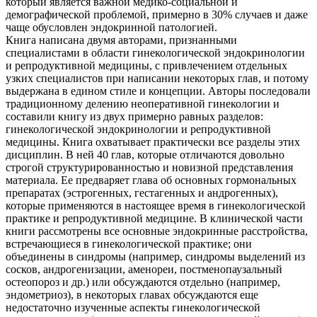
который является важной медико-социальной и
демографической проблемой, примерно в 30% случаев и даже
чаще обусловлен эндокринной патологией.
Книга написана двумя авторами, признанными
специалистами в области гинекологической эндокринологии
и репродуктивной медицины, с привлечением отдельных
узких специалистов при написании некоторых глав, и потому
выдержана в едином стиле и концепции. Авторы последовали
традиционному делению неоперативной гинекологии и
составили книгу из двух примерно равных разделов:
гинекологической эндокринологии и репродуктивной
медицины. Книга охватывает практически все разделы этих
дисциплин. В ней 40 глав, которые отличаются довольно
строгой структурированностью и новизной представления
материала. Ее предваряет глава об основных гормональных
препаратах (эстрогенных, гестагенных и андрогенных),
которые применяются в настоящее время в гинекологической
практике и репродуктивной медицине. В клинической части
книги рассмотрены все основные эндокринные расстройства,
встречающиеся в гинекологической практике; они
объединены в синдромы (например, синдромы выделений из
сосков, андрогенизации, аменореи, постменопаузальный
остеопороз и др.) или обсуждаются отдельно (например,
эндометриоз), в некоторых главах обсуждаются еще
недостаточно изученные аспекты гинекологической