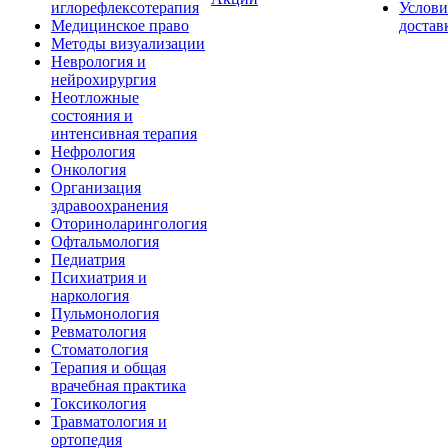
иглорефлексотерапия
Услови
Медицинское право
достав
Методы визуализации
Неврология и
нейрохирургия
Неотложные
состояния и
интенсивная терапия
Нефрология
Онкология
Организация
здравоохранения
Оториноларингология
Офтальмология
Педиатрия
Психиатрия и
наркология
Пульмонология
Ревматология
Стоматология
Терапия и общая
врачебная практика
Токсикология
Травматология и
ортопедия