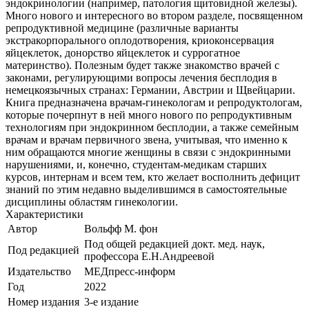
эндокринологии (например, патология щитовидной железы).
Много нового и интересного во втором разделе, посвященном
репродуктивной медицине (различные варианты
экстракорпорального оплодотворения, криоконсервация
яйцеклеток, донорство яйцеклеток и суррогатное
материнство). Полезным будет также знакомство врачей с
законами, регулирующими вопросы лечения бесплодия в
немецкоязычных странах: Германии, Австрии и Щвейцарии.
Книга предназначена врачам-гинекологам и репродуктологам,
которые почерпнут в ней много нового по репродуктивным
технологиям при эндокринном бесплодии, а также семейным
врачам и врачам первичного звена, учитывая, что именно к
ним обращаются многие женщины в связи с эндокринными
нарушениями, и, конечно, студентам-медикам старших
курсов, интернам и всем тем, кто желает восполнить дефицит
знаний по этим недавно выделившимся в самостоятельные
дисциплины областям гинекологии.
Характеристики
Автор
Вольфф М. фон
Под общей редакцией докт. мед. наук,
Под редакцией
профессора Е.Н.Андреевой
Издательство
МЕДпресс-информ
Год
2022
Номер издания
3-е издание