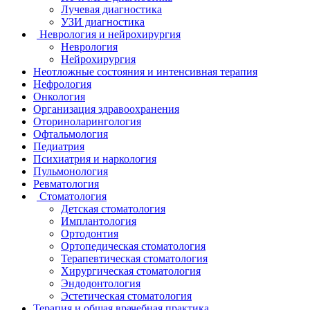
Лучевая диагностика
УЗИ диагностика
Неврология и нейрохирургия
Неврология
Нейрохирургия
Неотложные состояния и интенсивная терапия
Нефрология
Онкология
Организация здравоохранения
Оториноларингология
Офтальмология
Педиатрия
Психиатрия и наркология
Пульмонология
Ревматология
Стоматология
Детская стоматология
Имплантология
Ортодонтия
Ортопедическая стоматология
Терапевтическая стоматология
Хирургическая стоматология
Эндодонтология
Эстетическая стоматология
Терапия и общая врачебная практика