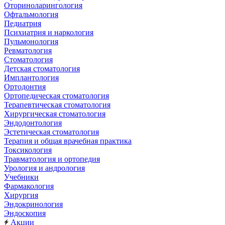
Оториноларингология
Офтальмология
Педиатрия
Психиатрия и наркология
Пульмонология
Ревматология
Стоматология
Детская стоматология
Имплантология
Ортодонтия
Ортопедическая стоматология
Терапевтическая стоматология
Хирургическая стоматология
Эндодонтология
Эстетическая стоматология
Терапия и общая врачебная практика
Токсикология
Травматология и ортопедия
Урология и андрология
Учебники
Фармакология
Хирургия
Эндокринология
Эндоскопия
Акции