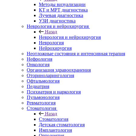
Методы визуализации
КТ и МРТ диагностика
Лучевая диагностика
УЗИ диагностика
Неврология и нейрохирургия
Назад
Неврология и нейрохирургия
Неврология
Нейрохирургия
Неотложные состояния и интенсивная терапия
Нефрология
Онкология
Организация здравоохранения
Оториноларингология
Офтальмология
Педиатрия
Психиатрия и наркология
Пульмонология
Ревматология
Стоматология
Назад
Стоматология
Детская стоматология
Имплантология
Ортодонтия