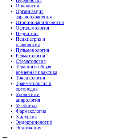
Нефрология
Онкология
Организация
здравоохранения
Оториноларингология
Офтальмология
Педиатрия
Психиатрия и
наркология
Пульмонология
Ревматология
Стоматология
Терапия и общая
врачебная практика
Токсикология
Травматология и
ортопедия
Урология и
андрология
Учебники
Фармакология
Хирургия
Эндокринология
Эндоскопия