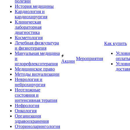
болезни
История медицины
Кардиология и
кардиохирургия
Клиническая
лабораторная
диагностика
Косметология
Лечебная физкультура
Как купить
и физиотерапия
Мануальная медицина
Услови
и
Мероприятия
оплат
Акции
иглорефлексотерапия
Услови
Медицинское право
достав
Методы визуализации
Неврология и
нейрохирургия
Неотложные
состояния и
интенсивная терапия
Нефрология
Онкология
Организация
здравоохранения
Оториноларингология