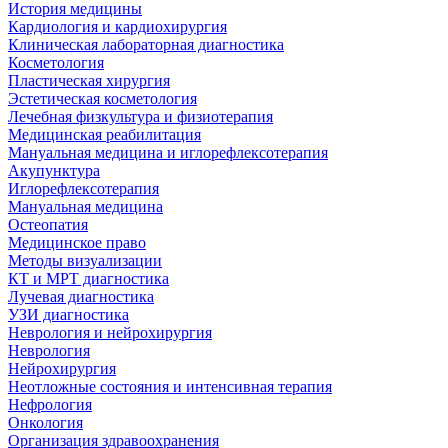
История медицины
Кардиология и кардиохирургия
Клиническая лабораторная диагностика
Косметология
Пластическая хирургия
Эстетическая косметология
Лечебная физкультура и физиотерапия
Медицинская реабилитация
Мануальная медицина и иглорефлексотерапия
Акупунктура
Иглорефлексотерапия
Мануальная медицина
Остеопатия
Медицинское право
Методы визуализации
КТ и МРТ диагностика
Лучевая диагностика
УЗИ диагностика
Неврология и нейрохирургия
Неврология
Нейрохирургия
Неотложные состояния и интенсивная терапия
Нефрология
Онкология
Организация здравоохранения