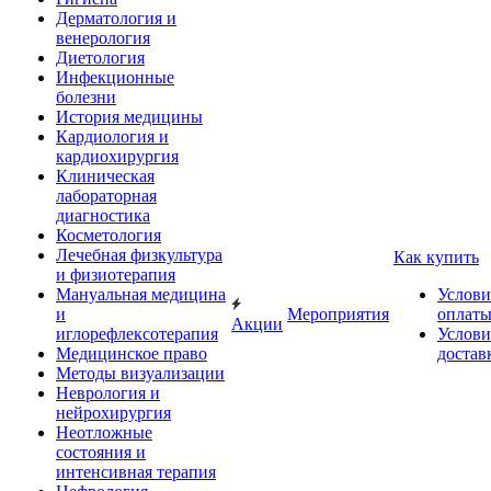
Дерматология и
венерология
Диетология
Инфекционные
болезни
История медицины
Кардиология и
кардиохирургия
Клиническая
лабораторная
диагностика
Косметология
Лечебная физкультура
Как купить
и физиотерапия
Мануальная медицина
Услови
и
Мероприятия
оплат
Акции
иглорефлексотерапия
Услови
Медицинское право
достав
Методы визуализации
Неврология и
нейрохирургия
Неотложные
состояния и
интенсивная терапия