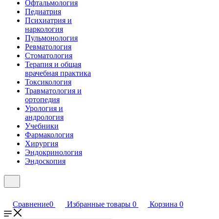
Офтальмология
Педиатрия
Психиатрия и
наркология
Пульмонология
Ревматология
Стоматология
Терапия и общая
врачебная практика
Токсикология
Травматология и
ортопедия
Урология и
андрология
Учебники
Фармакология
Хирургия
Эндокринология
Эндоскопия
Сравнение
0
Избранные товары
0
Корзина
0