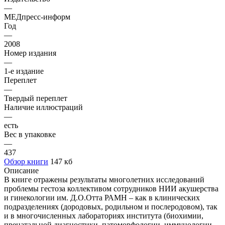
—
МЕДпресс-информ
Год
—
2008
Номер издания
—
1-е издание
Переплет
—
Твердый переплет
Наличие иллюстраций
—
есть
Вес в упаковке
—
437
Обзор книги
147 кб
Описание
В книге отражены результаты многолетних исследований
проблемы гестоза коллективом сотрудников НИИ акушерства
и гинекологии им. Д.О.Отта РАМН – как в клинических
подразделениях (дородовых, родильном и послеродовом), так
и в многочисленных лабораториях института (биохимии,
пренатальной диагностики, патоморфологии, иммунологии,