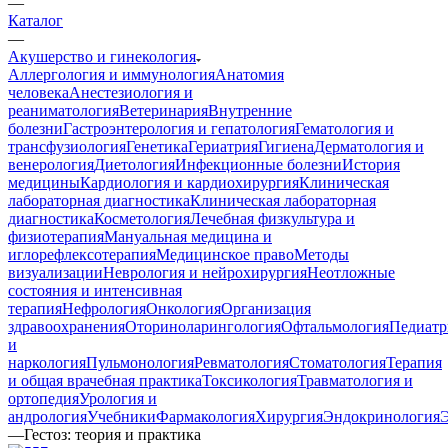
—
Каталог
—
Акушерство и гинекология
Аллергология и иммунология
Анатомия
человека
Анестезиология и
реаниматология
Ветеринария
Внутренние
болезни
Гастроэнтерология и гепатология
Гематология и
трансфузиология
Генетика
Гериатрия
Гигиена
Дерматология и
венерология
Диетология
Инфекционные болезни
История
медицины
Кардиология и кардиохирургия
Клиническая
лабораторная диагностика
Клиническая лабораторная
диагностика
Косметология
Лечебная физкультура и
физиотерапия
Мануальная медицина и
иглорефлексотерапия
Медицинское право
Методы
визуализации
Неврология и нейрохирургия
Неотложные
состояния и интенсивная
терапия
Нефрология
Онкология
Организация
здравоохранения
Оториноларингология
Офтальмология
Педиатр
и
наркология
Пульмонология
Ревматология
Стоматология
Терапия
и общая врачебная практика
Токсикология
Травматология и
ортопедия
Урология и
андрология
Учебники
Фармакология
Хирургия
Эндокринология
—
Гестоз: теория и практика