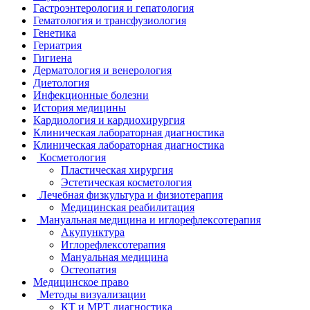
Гастроэнтерология и гепатология
Гематология и трансфузиология
Генетика
Гериатрия
Гигиена
Дерматология и венерология
Диетология
Инфекционные болезни
История медицины
Кардиология и кардиохирургия
Клиническая лабораторная диагностика
Клиническая лабораторная диагностика
Косметология
Пластическая хирургия
Эстетическая косметология
Лечебная физкультура и физиотерапия
Медицинская реабилитация
Мануальная медицина и иглорефлексотерапия
Акупунктура
Иглорефлексотерапия
Мануальная медицина
Остеопатия
Медицинское право
Методы визуализации
КТ и МРТ диагностика