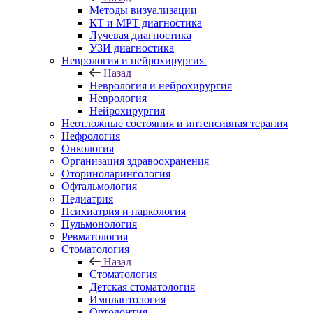
Методы визуализации
КТ и МРТ диагностика
Лучевая диагностика
УЗИ диагностика
Неврология и нейрохирургия
Назад
Неврология и нейрохирургия
Неврология
Нейрохирургия
Неотложные состояния и интенсивная терапия
Нефрология
Онкология
Организация здравоохранения
Оториноларингология
Офтальмология
Педиатрия
Психиатрия и наркология
Пульмонология
Ревматология
Стоматология
Назад
Стоматология
Детская стоматология
Имплантология
Ортодонтия