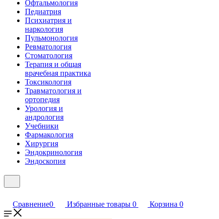
Офтальмология
Педиатрия
Психиатрия и
наркология
Пульмонология
Ревматология
Стоматология
Терапия и общая
врачебная практика
Токсикология
Травматология и
ортопедия
Урология и
андрология
Учебники
Фармакология
Хирургия
Эндокринология
Эндоскопия
Сравнение
0
Избранные товары
0
Корзина
0