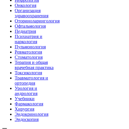
Нефрология
Онкология
Организация
здравоохранения
Оториноларингология
Офтальмология
Педиатрия
Психиатрия и
наркология
Пульмонология
Ревматология
Стоматология
Терапия и общая
врачебная практика
Токсикология
Травматология и
ортопедия
Урология и
андрология
Учебники
Фармакология
Хирургия
Эндокринология
Эндоскопия