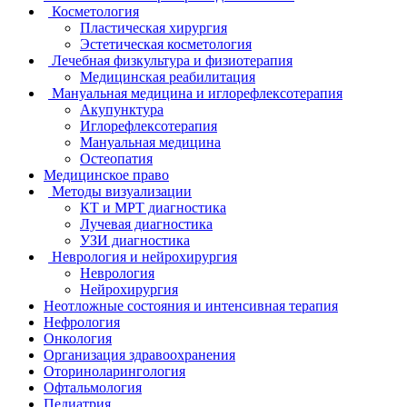
Косметология
Пластическая хирургия
Эстетическая косметология
Лечебная физкультура и физиотерапия
Медицинская реабилитация
Мануальная медицина и иглорефлексотерапия
Акупунктура
Иглорефлексотерапия
Мануальная медицина
Остеопатия
Медицинское право
Методы визуализации
КТ и МРТ диагностика
Лучевая диагностика
УЗИ диагностика
Неврология и нейрохирургия
Неврология
Нейрохирургия
Неотложные состояния и интенсивная терапия
Нефрология
Онкология
Организация здравоохранения
Оториноларингология
Офтальмология
Педиатрия