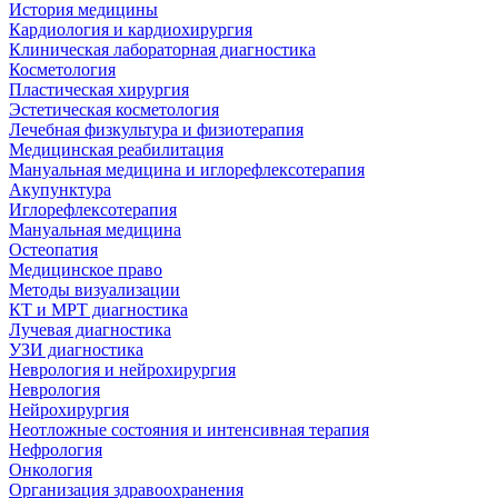
История медицины
Кардиология и кардиохирургия
Клиническая лабораторная диагностика
Косметология
Пластическая хирургия
Эстетическая косметология
Лечебная физкультура и физиотерапия
Медицинская реабилитация
Мануальная медицина и иглорефлексотерапия
Акупунктура
Иглорефлексотерапия
Мануальная медицина
Остеопатия
Медицинское право
Методы визуализации
КТ и МРТ диагностика
Лучевая диагностика
УЗИ диагностика
Неврология и нейрохирургия
Неврология
Нейрохирургия
Неотложные состояния и интенсивная терапия
Нефрология
Онкология
Организация здравоохранения