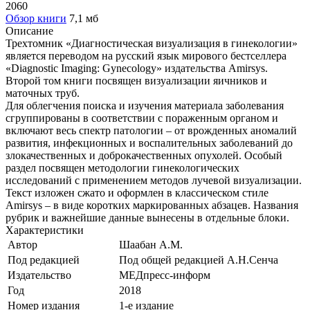
2060
Обзор книги
7,1 мб
Описание
Трехтомник «Диагностическая визуализация в гинекологии»
является переводом на русский язык мирового бестселлера
«Diagnostic Imaging: Gynecology» издательства Amirsys.
Второй том книги посвящен визуализации яичников и
маточных труб.
Для облегчения поиска и изучения материала заболевания
сгруппированы в соответствии с пораженным органом и
включают весь спектр патологии – от врожденных аномалий
развития, инфекционных и воспалительных заболеваний до
злокачественных и доброкачественных опухолей. Особый
раздел посвящен методологии гинекологических
исследований с применением методов лучевой визуализации.
Текст изложен сжато и оформлен в классическом стиле
Amirsys – в виде коротких маркированных абзацев. Названия
рубрик и важнейшие данные вынесены в отдельные блоки.
Характеристики
Автор
Шаабан А.М.
Под редакцией
Под общей редакцией А.Н.Сенча
Издательство
МЕДпресс-информ
Год
2018
Номер издания
1-е издание