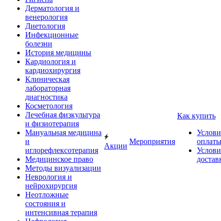
Дерматология и
венерология
Диетология
Инфекционные
болезни
История медицины
Кардиология и
кардиохирургия
Клиническая
лабораторная
диагностика
Косметология
Лечебная физкультура
Как купить
и физиотерапия
Мануальная медицина
Услови
и
Мероприятия
оплат
Акции
иглорефлексотерапия
Услови
Медицинское право
достав
Методы визуализации
Неврология и
нейрохирургия
Неотложные
состояния и
интенсивная терапия