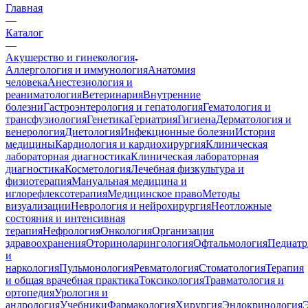
Главная
—
Каталог
—
Акушерство и гинекология
Аллергология и иммунология
Анатомия
человека
Анестезиология и
реаниматология
Ветеринария
Внутренние
болезни
Гастроэнтерология и гепатология
Гематология и
трансфузиология
Генетика
Гериатрия
Гигиена
Дерматология и
венерология
Диетология
Инфекционные болезни
История
медицины
Кардиология и кардиохирургия
Клиническая
лабораторная диагностика
Клиническая лабораторная
диагностика
Косметология
Лечебная физкультура и
физиотерапия
Мануальная медицина и
иглорефлексотерапия
Медицинское право
Методы
визуализации
Неврология и нейрохирургия
Неотложные
состояния и интенсивная
терапия
Нефрология
Онкология
Организация
здравоохранения
Оториноларингология
Офтальмология
Педиатр
и
наркология
Пульмонология
Ревматология
Стоматология
Терапия
и общая врачебная практика
Токсикология
Травматология и
ортопедия
Урология и
андрология
Учебники
Фармакология
Хирургия
Эндокринология