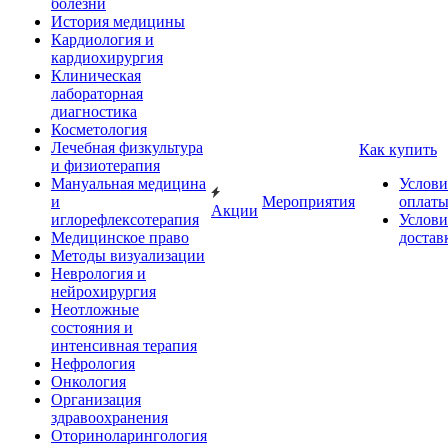
болезни
История медицины
Кардиология и
кардиохирургия
Клиническая
лабораторная
диагностика
Косметология
Лечебная физкультура
Как купить
и физиотерапия
Мануальная медицина
Услови
и
Мероприятия
оплат
Акции
иглорефлексотерапия
Услови
Медицинское право
достав
Методы визуализации
Неврология и
нейрохирургия
Неотложные
состояния и
интенсивная терапия
Нефрология
Онкология
Организация
здравоохранения
Оториноларингология