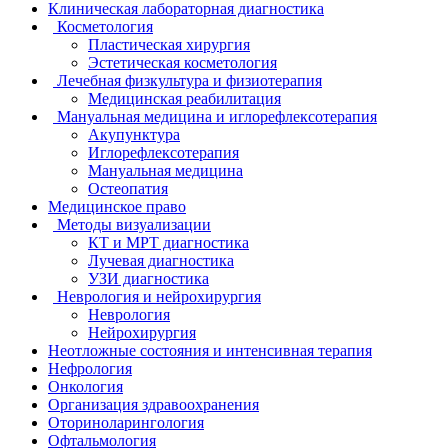
Клиническая лабораторная диагностика
Косметология
Пластическая хирургия
Эстетическая косметология
Лечебная физкультура и физиотерапия
Медицинская реабилитация
Мануальная медицина и иглорефлексотерапия
Акупунктура
Иглорефлексотерапия
Мануальная медицина
Остеопатия
Медицинское право
Методы визуализации
КТ и МРТ диагностика
Лучевая диагностика
УЗИ диагностика
Неврология и нейрохирургия
Неврология
Нейрохирургия
Неотложные состояния и интенсивная терапия
Нефрология
Онкология
Организация здравоохранения
Оториноларингология
Офтальмология