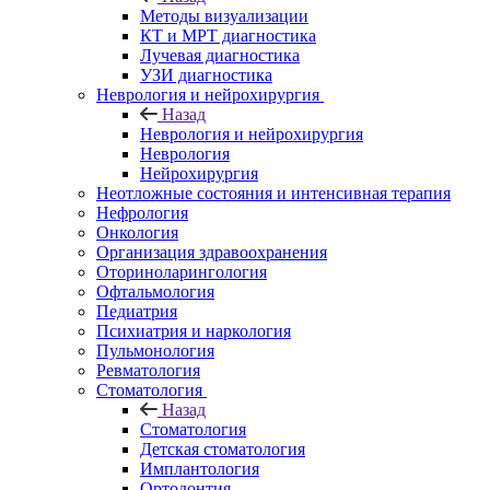
Методы визуализации
КТ и МРТ диагностика
Лучевая диагностика
УЗИ диагностика
Неврология и нейрохирургия
Назад
Неврология и нейрохирургия
Неврология
Нейрохирургия
Неотложные состояния и интенсивная терапия
Нефрология
Онкология
Организация здравоохранения
Оториноларингология
Офтальмология
Педиатрия
Психиатрия и наркология
Пульмонология
Ревматология
Стоматология
Назад
Стоматология
Детская стоматология
Имплантология
Ортодонтия