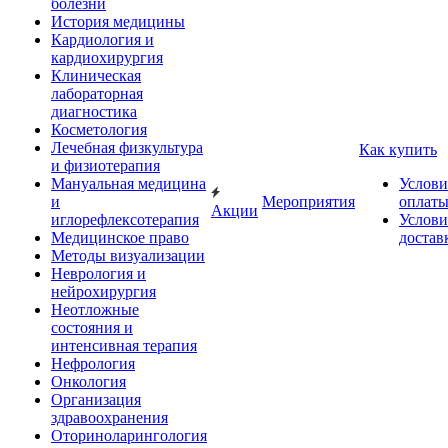
болезни
История медицины
Кардиология и
кардиохирургия
Клиническая
лабораторная
диагностика
Косметология
Лечебная физкультура
Как купить
и физиотерапия
Мануальная медицина
Услови
и
Мероприятия
оплат
Акции
иглорефлексотерапия
Услови
Медицинское право
достав
Методы визуализации
Неврология и
нейрохирургия
Неотложные
состояния и
интенсивная терапия
Нефрология
Онкология
Организация
здравоохранения
Оториноларингология