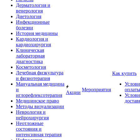
Дерматология и
венерология
Диетология
Инфекционные
болезни
История медицины
Кардиология и
кардиохирургия
Клиническая
лабораторная
диагностика
Косметология
Лечебная физкультура
Как купить
и физиотерапия
Мануальная медицина
Услови
и
Мероприятия
оплат
Акции
иглорефлексотерапия
Услови
Медицинское право
достав
Методы визуализации
Неврология и
нейрохирургия
Неотложные
состояния и
интенсивная терапия