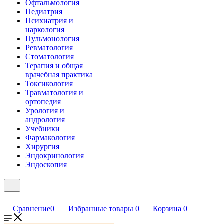
Офтальмология
Педиатрия
Психиатрия и
наркология
Пульмонология
Ревматология
Стоматология
Терапия и общая
врачебная практика
Токсикология
Травматология и
ортопедия
Урология и
андрология
Учебники
Фармакология
Хирургия
Эндокринология
Эндоскопия
Сравнение
0
Избранные товары
0
Корзина
0