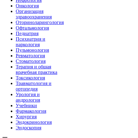
Нефрология
Онкология
Организация
здравоохранения
Оториноларингология
Офтальмология
Педиатрия
Психиатрия и
наркология
Пульмонология
Ревматология
Стоматология
Терапия и общая
врачебная практика
Токсикология
Травматология и
ортопедия
Урология и
андрология
Учебники
Фармакология
Хирургия
Эндокринология
Эндоскопия