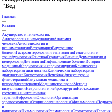
"Бед
Главная
—
Каталог
—
Акушерство и гинекология
Аллергология и иммунология
Анатомия
человека
Анестезиология и
реаниматология
Ветеринария
Внутренние
болезни
Гастроэнтерология и гепатология
Гематология и
трансфузиология
Генетика
Гериатрия
Гигиена
Дерматология и
венерология
Диетология
Инфекционные болезни
История
медицины
Кардиология и кардиохирургия
Клиническая
лабораторная диагностика
Клиническая лабораторная
диагностика
Косметология
Лечебная физкультура и
физиотерапия
Мануальная медицина и
иглорефлексотерапия
Медицинское право
Методы
визуализации
Неврология и нейрохирургия
Неотложные
состояния и интенсивная
терапия
Нефрология
Онкология
Организация
здравоохранения
Оториноларингология
Офтальмология
Педиатр
и
наркология
Пульмонология
Ревматология
Стоматология
Терапия