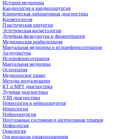
История медицины
Кардиология и кардиохирургия
Клиническая лабораторная диагностика
Косметология
Пластическая хирургия
Эстетическая косметология
Лечебная физкультура и физиотерапия
Медицинская реабилитация
Мануальная медицина и иглорефлексотерапия
Акупунктура
Иглорефлексотерапия
Мануальная медицина
Остеопатия
Медицинское право
Методы визуализации
КТ и МРТ диагностика
Лучевая диагностика
УЗИ диагностика
Неврология и нейрохирургия
Неврология
Нейрохирургия
Неотложные состояния и интенсивная терапия
Нефрология
Онкология
Организация здравоохранения