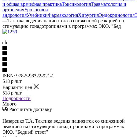
и общая врачебная практика
Токсикология
Травматология и
ортопедия
Урология и
андрология
Учебники
Фармакология
Хирургия
Эндокринология
—
Тактика ведения пациенток со сниженной реакцией на
стимуляцию гонадотропинами в программах ЭКО. "Бед
ISBN:
978-5-98322-921-1
518
р.
/шт
Варианты цен
518
р.
/шт
Подробности
Много
Рассчитать доставку
Назаренко Т.А, Тактика ведения пациенток со сниженной
реакцией на стимуляцию гонадотропинами в программах
ЭКО. "Бедный ответ"