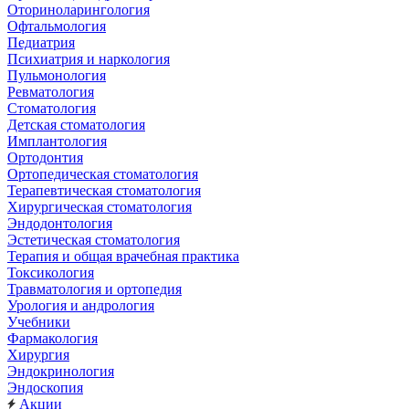
Оториноларингология
Офтальмология
Педиатрия
Психиатрия и наркология
Пульмонология
Ревматология
Стоматология
Детская стоматология
Имплантология
Ортодонтия
Ортопедическая стоматология
Терапевтическая стоматология
Хирургическая стоматология
Эндодонтология
Эстетическая стоматология
Терапия и общая врачебная практика
Токсикология
Травматология и ортопедия
Урология и андрология
Учебники
Фармакология
Хирургия
Эндокринология
Эндоскопия
Акции