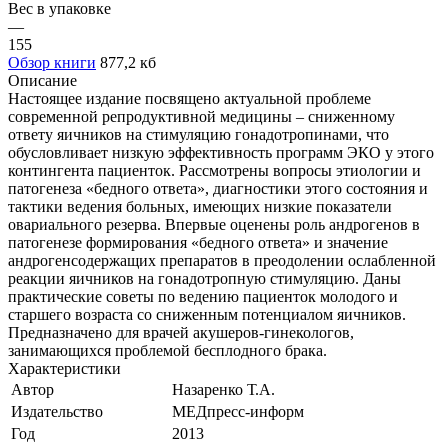
Вес в упаковке
—
155
Обзор книги
877,2 кб
Описание
Настоящее издание посвящено актуальной проблеме
современной репродуктивной медицины – сниженному
ответу яичников на стимуляцию гонадотропинами, что
обусловливает низкую эффективность программ ЭКО у этого
контингента пациенток. Рассмотрены вопросы этиологии и
патогенеза «бедного ответа», диагностики этого состояния и
тактики ведения больных, имеющих низкие показатели
овариального резерва. Впервые оценены роль андрогенов в
патогенезе формирования «бедного ответа» и значение
андрогенсодержащих препаратов в преодолении ослабленной
реакции яичников на гонадотропную стимуляцию. Даны
практические советы по ведению пациенток молодого и
старшего возраста со сниженным потенциалом яичников.
Предназначено для врачей акушеров-гинекологов,
занимающихся проблемой бесплодного брака.
Характеристики
Автор
Назаренко Т.А.
Издательство
МЕДпресс-информ
Год
2013