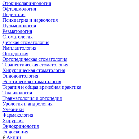
Оториноларингология
Офтальмология
Педиатрия
Психиатрия и наркология
Пульмонология
Ревматология
Стоматология
Детская стоматология
Имплантология
Ортодонтия
Ортопедическая стоматология
Терапевтическая стоматология
Хирургическая стоматология
Эндодонтология
Эстетическая стоматология
Терапия и общая врачебная практика
Токсикология
Травматология и ортопедия
Урология и андрология
Учебники
Фармакология
Хирургия
Эндокринология
Эндоскопия
Акции