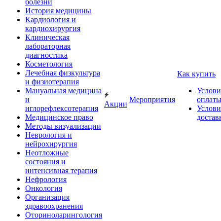
болезни
История медицины
Кардиология и
кардиохирургия
Клиническая
лабораторная
диагностика
Косметология
Лечебная физкультура
Как купить
и физиотерапия
Мануальная медицина
Услови
и
Мероприятия
оплат
Акции
иглорефлексотерапия
Услови
Медицинское право
достав
Методы визуализации
Неврология и
нейрохирургия
Неотложные
состояния и
интенсивная терапия
Нефрология
Онкология
Организация
здравоохранения
Оториноларингология