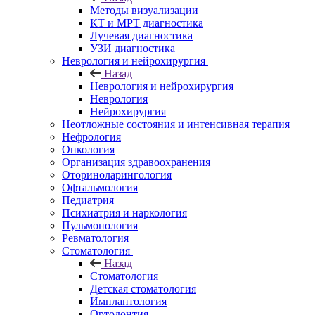
Методы визуализации
КТ и МРТ диагностика
Лучевая диагностика
УЗИ диагностика
Неврология и нейрохирургия
Назад
Неврология и нейрохирургия
Неврология
Нейрохирургия
Неотложные состояния и интенсивная терапия
Нефрология
Онкология
Организация здравоохранения
Оториноларингология
Офтальмология
Педиатрия
Психиатрия и наркология
Пульмонология
Ревматология
Стоматология
Назад
Стоматология
Детская стоматология
Имплантология
Ортодонтия