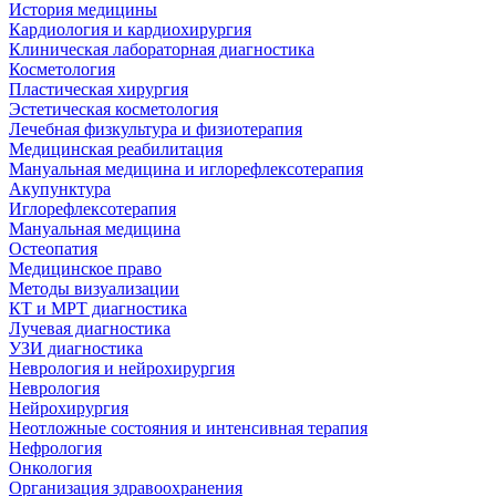
История медицины
Кардиология и кардиохирургия
Клиническая лабораторная диагностика
Косметология
Пластическая хирургия
Эстетическая косметология
Лечебная физкультура и физиотерапия
Медицинская реабилитация
Мануальная медицина и иглорефлексотерапия
Акупунктура
Иглорефлексотерапия
Мануальная медицина
Остеопатия
Медицинское право
Методы визуализации
КТ и МРТ диагностика
Лучевая диагностика
УЗИ диагностика
Неврология и нейрохирургия
Неврология
Нейрохирургия
Неотложные состояния и интенсивная терапия
Нефрология
Онкология
Организация здравоохранения