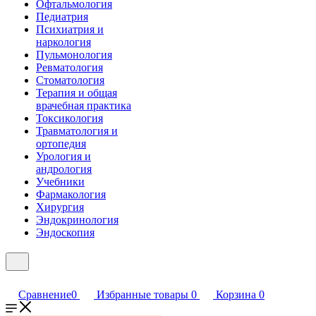
Офтальмология
Педиатрия
Психиатрия и
наркология
Пульмонология
Ревматология
Стоматология
Терапия и общая
врачебная практика
Токсикология
Травматология и
ортопедия
Урология и
андрология
Учебники
Фармакология
Хирургия
Эндокринология
Эндоскопия
Сравнение
0
Избранные товары
0
Корзина
0