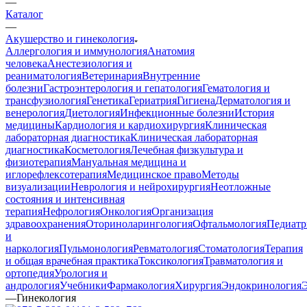
—
Каталог
—
Акушерство и гинекология
Аллергология и иммунология
Анатомия
человека
Анестезиология и
реаниматология
Ветеринария
Внутренние
болезни
Гастроэнтерология и гепатология
Гематология и
трансфузиология
Генетика
Гериатрия
Гигиена
Дерматология и
венерология
Диетология
Инфекционные болезни
История
медицины
Кардиология и кардиохирургия
Клиническая
лабораторная диагностика
Клиническая лабораторная
диагностика
Косметология
Лечебная физкультура и
физиотерапия
Мануальная медицина и
иглорефлексотерапия
Медицинское право
Методы
визуализации
Неврология и нейрохирургия
Неотложные
состояния и интенсивная
терапия
Нефрология
Онкология
Организация
здравоохранения
Оториноларингология
Офтальмология
Педиатр
и
наркология
Пульмонология
Ревматология
Стоматология
Терапия
и общая врачебная практика
Токсикология
Травматология и
ортопедия
Урология и
андрология
Учебники
Фармакология
Хирургия
Эндокринология
—
Гинекология