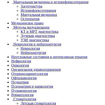
Мануальная медицина и иглорефлексотерапия
Акупунктура
Иглорефлексотерапия
Мануальная медицина
Остеопатия
Медицинское право
Методы визуализации
КТ и МРТ диагностика
Лучевая диагностика
УЗИ диагностика
Неврология и нейрохирургия
Неврология
Нейрохирургия
Неотложные состояния и интенсивная терапия
Нефрология
Онкология
Организация здравоохранения
Оториноларингология
Офтальмология
Педиатрия
Психиатрия и наркология
Пульмонология
Ревматология
Стоматология
Детская стоматология