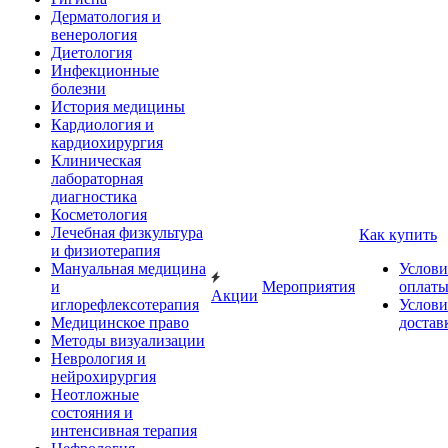
Дерматология и
венерология
Диетология
Инфекционные
болезни
История медицины
Кардиология и
кардиохирургия
Клиническая
лабораторная
диагностика
Косметология
Лечебная физкультура
Как купить
и физиотерапия
Мануальная медицина
Услови
и
Мероприятия
оплат
Акции
иглорефлексотерапия
Услови
Медицинское право
достав
Методы визуализации
Неврология и
нейрохирургия
Неотложные
состояния и
интенсивная терапия