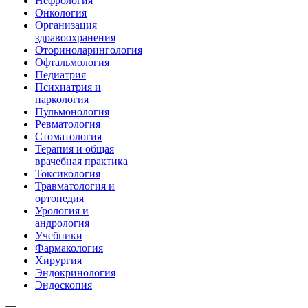
Нефрология
Онкология
Организация
здравоохранения
Оториноларингология
Офтальмология
Педиатрия
Психиатрия и
наркология
Пульмонология
Ревматология
Стоматология
Терапия и общая
врачебная практика
Токсикология
Травматология и
ортопедия
Урология и
андрология
Учебники
Фармакология
Хирургия
Эндокринология
Эндоскопия