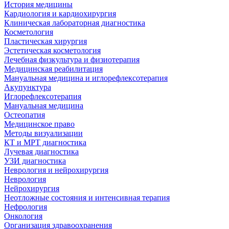
История медицины
Кардиология и кардиохирургия
Клиническая лабораторная диагностика
Косметология
Пластическая хирургия
Эстетическая косметология
Лечебная физкультура и физиотерапия
Медицинская реабилитация
Мануальная медицина и иглорефлексотерапия
Акупунктура
Иглорефлексотерапия
Мануальная медицина
Остеопатия
Медицинское право
Методы визуализации
КТ и МРТ диагностика
Лучевая диагностика
УЗИ диагностика
Неврология и нейрохирургия
Неврология
Нейрохирургия
Неотложные состояния и интенсивная терапия
Нефрология
Онкология
Организация здравоохранения