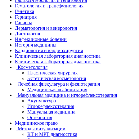
Гастроэнтерология и гепатология
Гематология и трансфузиология
Генетика
Гериатрия
Гигиена
Дерматология и венерология
Диетология
Инфекционные болезни
История медицины
Кардиология и кардиохирургия
Клиническая лабораторная диагностика
Клиническая лабораторная диагностика
Косметология
Пластическая хирургия
Эстетическая косметология
Лечебная физкультура и физиотерапия
Медицинская реабилитация
Мануальная медицина и иглорефлексотерапия
Акупунктура
Иглорефлексотерапия
Мануальная медицина
Остеопатия
Медицинское право
Методы визуализации
КТ и МРТ диагностика