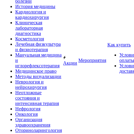
болезни
История медицины
Кардиология и
кардиохирургия
Клиническая
лабораторная
диагностика
Косметология
Лечебная физкультура
Как купить
и физиотерапия
Мануальная медицина
Услови
и
Мероприятия
оплат
Акции
иглорефлексотерапия
Услови
Медицинское право
достав
Методы визуализации
Неврология и
нейрохирургия
Неотложные
состояния и
интенсивная терапия
Нефрология
Онкология
Организация
здравоохранения
Оториноларингология