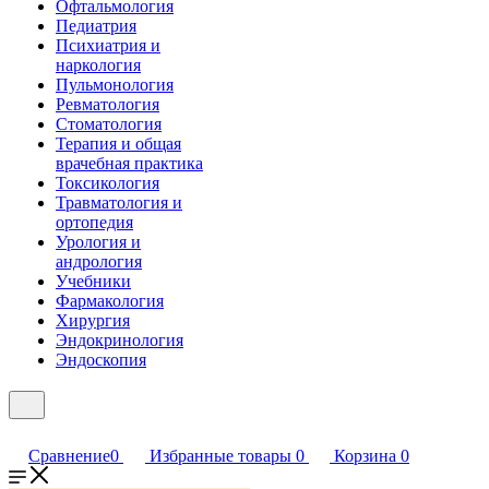
Офтальмология
Педиатрия
Психиатрия и
наркология
Пульмонология
Ревматология
Стоматология
Терапия и общая
врачебная практика
Токсикология
Травматология и
ортопедия
Урология и
андрология
Учебники
Фармакология
Хирургия
Эндокринология
Эндоскопия
Сравнение
0
Избранные товары
0
Корзина
0