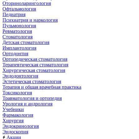
Оториноларингология
Офтальмология
Педиатрия
Психиатрия и наркология
Пульмонология
Ревматология
Стоматология
Детская стоматология
Имплантология
Ортодонтия
Ортопедическая стоматология
Терапевтическая стоматология
Хирургическая стоматология
Эндодонтология
Эстетическая стоматология
Терапия и общая врачебная практика
Токсикология
Травматология и ортопедия
Урология и андрология
Учебники
Фармакология
Хирургия
Эндокринология
Эндоскопия
Акции