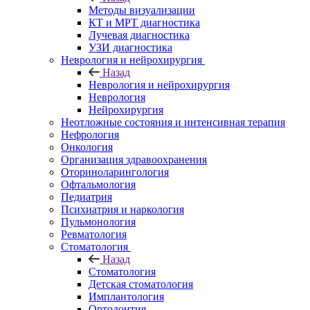
Методы визуализации
КТ и МРТ диагностика
Лучевая диагностика
УЗИ диагностика
Неврология и нейрохирургия
Назад
Неврология и нейрохирургия
Неврология
Нейрохирургия
Неотложные состояния и интенсивная терапия
Нефрология
Онкология
Организация здравоохранения
Оториноларингология
Офтальмология
Педиатрия
Психиатрия и наркология
Пульмонология
Ревматология
Стоматология
Назад
Стоматология
Детская стоматология
Имплантология
Ортодонтия