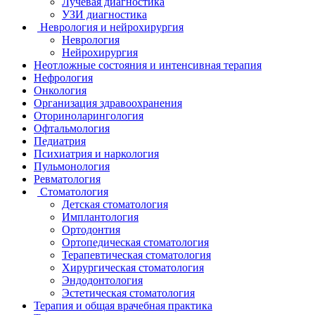
Лучевая диагностика
УЗИ диагностика
Неврология и нейрохирургия
Неврология
Нейрохирургия
Неотложные состояния и интенсивная терапия
Нефрология
Онкология
Организация здравоохранения
Оториноларингология
Офтальмология
Педиатрия
Психиатрия и наркология
Пульмонология
Ревматология
Стоматология
Детская стоматология
Имплантология
Ортодонтия
Ортопедическая стоматология
Терапевтическая стоматология
Хирургическая стоматология
Эндодонтология
Эстетическая стоматология
Терапия и общая врачебная практика