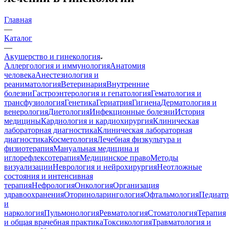
Главная
—
Каталог
—
Акушерство и гинекология
Аллергология и иммунология
Анатомия
человека
Анестезиология и
реаниматология
Ветеринария
Внутренние
болезни
Гастроэнтерология и гепатология
Гематология и
трансфузиология
Генетика
Гериатрия
Гигиена
Дерматология и
венерология
Диетология
Инфекционные болезни
История
медицины
Кардиология и кардиохирургия
Клиническая
лабораторная диагностика
Клиническая лабораторная
диагностика
Косметология
Лечебная физкультура и
физиотерапия
Мануальная медицина и
иглорефлексотерапия
Медицинское право
Методы
визуализации
Неврология и нейрохирургия
Неотложные
состояния и интенсивная
терапия
Нефрология
Онкология
Организация
здравоохранения
Оториноларингология
Офтальмология
Педиатр
и
наркология
Пульмонология
Ревматология
Стоматология
Терапия
и общая врачебная практика
Токсикология
Травматология и