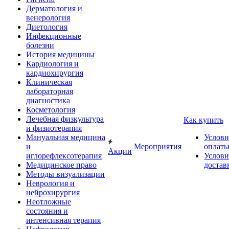
Дерматология и
венерология
Диетология
Инфекционные
болезни
История медицины
Кардиология и
кардиохирургия
Клиническая
лабораторная
диагностика
Косметология
Лечебная физкультура
Как купить
и физиотерапия
Мануальная медицина
Услови
и
Мероприятия
оплат
Акции
иглорефлексотерапия
Услови
Медицинское право
достав
Методы визуализации
Неврология и
нейрохирургия
Неотложные
состояния и
интенсивная терапия