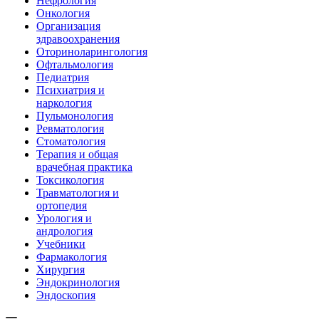
Нефрология
Онкология
Организация
здравоохранения
Оториноларингология
Офтальмология
Педиатрия
Психиатрия и
наркология
Пульмонология
Ревматология
Стоматология
Терапия и общая
врачебная практика
Токсикология
Травматология и
ортопедия
Урология и
андрология
Учебники
Фармакология
Хирургия
Эндокринология
Эндоскопия