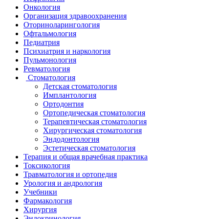
Онкология
Организация здравоохранения
Оториноларингология
Офтальмология
Педиатрия
Психиатрия и наркология
Пульмонология
Ревматология
Стоматология
Детская стоматология
Имплантология
Ортодонтия
Ортопедическая стоматология
Терапевтическая стоматология
Хирургическая стоматология
Эндодонтология
Эстетическая стоматология
Терапия и общая врачебная практика
Токсикология
Травматология и ортопедия
Урология и андрология
Учебники
Фармакология
Хирургия
Эндокринология