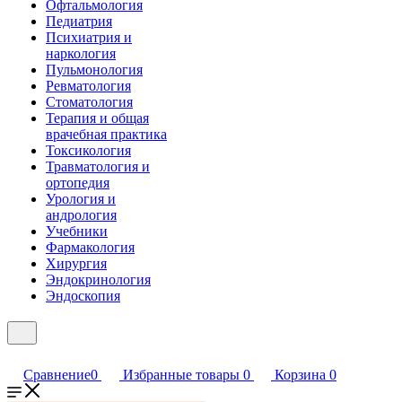
Офтальмология
Педиатрия
Психиатрия и
наркология
Пульмонология
Ревматология
Стоматология
Терапия и общая
врачебная практика
Токсикология
Травматология и
ортопедия
Урология и
андрология
Учебники
Фармакология
Хирургия
Эндокринология
Эндоскопия
Сравнение
0
Избранные товары
0
Корзина
0