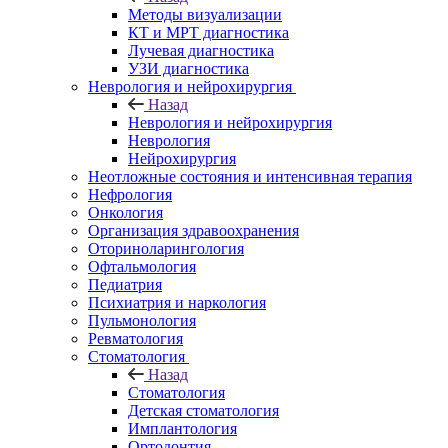
Методы визуализации
КТ и МРТ диагностика
Лучевая диагностика
УЗИ диагностика
Неврология и нейрохирургия
Назад
Неврология и нейрохирургия
Неврология
Нейрохирургия
Неотложные состояния и интенсивная терапия
Нефрология
Онкология
Организация здравоохранения
Оториноларингология
Офтальмология
Педиатрия
Психиатрия и наркология
Пульмонология
Ревматология
Стоматология
Назад
Стоматология
Детская стоматология
Имплантология
Ортодонтия