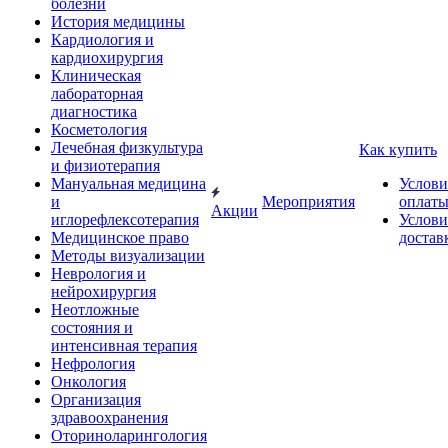
болезни
История медицины
Кардиология и
кардиохирургия
Клиническая
лабораторная
диагностика
Косметология
Лечебная физкультура
Как купить
и физиотерапия
Мануальная медицина
Услови
и
Мероприятия
оплат
Акции
иглорефлексотерапия
Услови
Медицинское право
достав
Методы визуализации
Неврология и
нейрохирургия
Неотложные
состояния и
интенсивная терапия
Нефрология
Онкология
Организация
здравоохранения
Оториноларингология