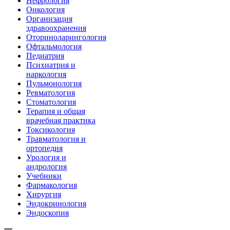
Нефрология
Онкология
Организация
здравоохранения
Оториноларингология
Офтальмология
Педиатрия
Психиатрия и
наркология
Пульмонология
Ревматология
Стоматология
Терапия и общая
врачебная практика
Токсикология
Травматология и
ортопедия
Урология и
андрология
Учебники
Фармакология
Хирургия
Эндокринология
Эндоскопия