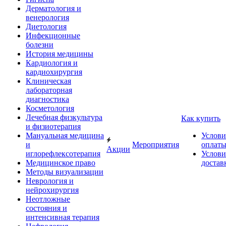
Дерматология и
венерология
Диетология
Инфекционные
болезни
История медицины
Кардиология и
кардиохирургия
Клиническая
лабораторная
диагностика
Косметология
Лечебная физкультура
Как купить
и физиотерапия
Мануальная медицина
Услови
и
Мероприятия
оплат
Акции
иглорефлексотерапия
Услови
Медицинское право
достав
Методы визуализации
Неврология и
нейрохирургия
Неотложные
состояния и
интенсивная терапия