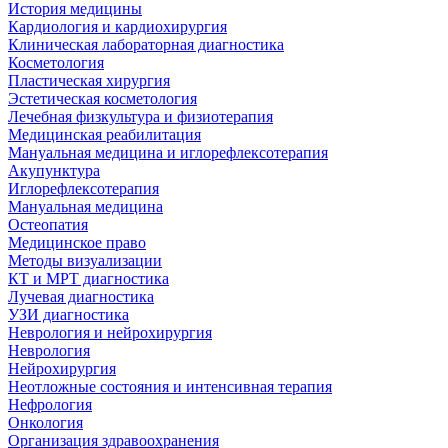
История медицины
Кардиология и кардиохирургия
Клиническая лабораторная диагностика
Косметология
Пластическая хирургия
Эстетическая косметология
Лечебная физкультура и физиотерапия
Медицинская реабилитация
Мануальная медицина и иглорефлексотерапия
Акупунктура
Иглорефлексотерапия
Мануальная медицина
Остеопатия
Медицинское право
Методы визуализации
КТ и МРТ диагностика
Лучевая диагностика
УЗИ диагностика
Неврология и нейрохирургия
Неврология
Нейрохирургия
Неотложные состояния и интенсивная терапия
Нефрология
Онкология
Организация здравоохранения