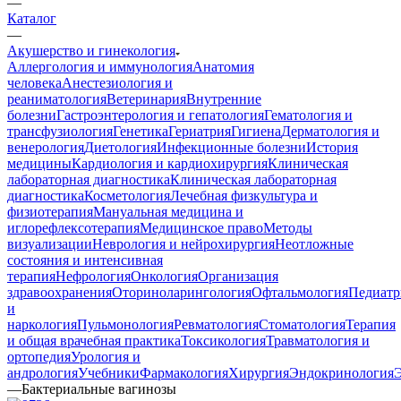
—
Каталог
—
Акушерство и гинекология
Аллергология и иммунология
Анатомия
человека
Анестезиология и
реаниматология
Ветеринария
Внутренние
болезни
Гастроэнтерология и гепатология
Гематология и
трансфузиология
Генетика
Гериатрия
Гигиена
Дерматология и
венерология
Диетология
Инфекционные болезни
История
медицины
Кардиология и кардиохирургия
Клиническая
лабораторная диагностика
Клиническая лабораторная
диагностика
Косметология
Лечебная физкультура и
физиотерапия
Мануальная медицина и
иглорефлексотерапия
Медицинское право
Методы
визуализации
Неврология и нейрохирургия
Неотложные
состояния и интенсивная
терапия
Нефрология
Онкология
Организация
здравоохранения
Оториноларингология
Офтальмология
Педиатр
и
наркология
Пульмонология
Ревматология
Стоматология
Терапия
и общая врачебная практика
Токсикология
Травматология и
ортопедия
Урология и
андрология
Учебники
Фармакология
Хирургия
Эндокринология
—
Бактериальные вагинозы