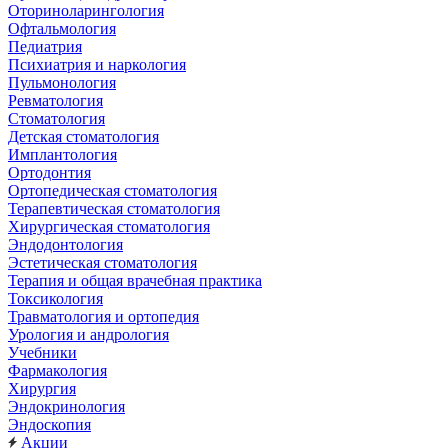
Оториноларингология
Офтальмология
Педиатрия
Психиатрия и наркология
Пульмонология
Ревматология
Стоматология
Детская стоматология
Имплантология
Ортодонтия
Ортопедическая стоматология
Терапевтическая стоматология
Хирургическая стоматология
Эндодонтология
Эстетическая стоматология
Терапия и общая врачебная практика
Токсикология
Травматология и ортопедия
Урология и андрология
Учебники
Фармакология
Хирургия
Эндокринология
Эндоскопия
Акции