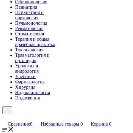
Офтальмология
Педиатрия
Психиатрия и
наркология
Пульмонология
Ревматология
Стоматология
Терапия и общая
врачебная практика
Токсикология
Травматология и
ортопедия
Урология и
андрология
Учебники
Фармакология
Хирургия
Эндокринология
Эндоскопия
Сравнение
0
Избранные товары
0
Корзина
0