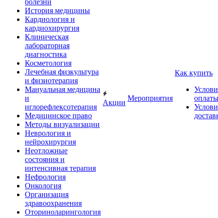
болезни
История медицины
Кардиология и
кардиохирургия
Клиническая
лабораторная
диагностика
Косметология
Лечебная физкультура
Как купить
и физиотерапия
Мануальная медицина
Услови
и
Мероприятия
оплат
Акции
иглорефлексотерапия
Услови
Медицинское право
достав
Методы визуализации
Неврология и
нейрохирургия
Неотложные
состояния и
интенсивная терапия
Нефрология
Онкология
Организация
здравоохранения
Оториноларингология