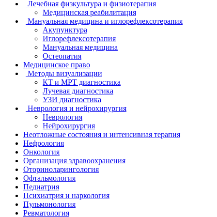
Лечебная физкультура и физиотерапия
Медицинская реабилитация
Мануальная медицина и иглорефлексотерапия
Акупунктура
Иглорефлексотерапия
Мануальная медицина
Остеопатия
Медицинское право
Методы визуализации
КТ и МРТ диагностика
Лучевая диагностика
УЗИ диагностика
Неврология и нейрохирургия
Неврология
Нейрохирургия
Неотложные состояния и интенсивная терапия
Нефрология
Онкология
Организация здравоохранения
Оториноларингология
Офтальмология
Педиатрия
Психиатрия и наркология
Пульмонология
Ревматология