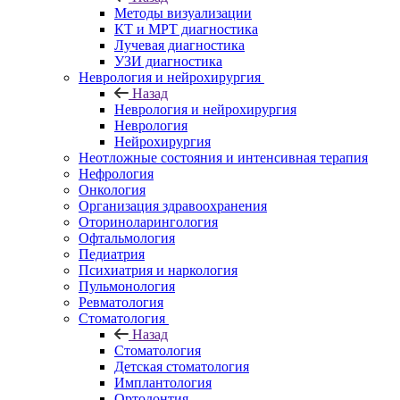
Методы визуализации
КТ и МРТ диагностика
Лучевая диагностика
УЗИ диагностика
Неврология и нейрохирургия
Назад
Неврология и нейрохирургия
Неврология
Нейрохирургия
Неотложные состояния и интенсивная терапия
Нефрология
Онкология
Организация здравоохранения
Оториноларингология
Офтальмология
Педиатрия
Психиатрия и наркология
Пульмонология
Ревматология
Стоматология
Назад
Стоматология
Детская стоматология
Имплантология
Ортодонтия