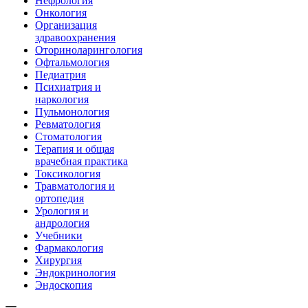
Нефрология
Онкология
Организация
здравоохранения
Оториноларингология
Офтальмология
Педиатрия
Психиатрия и
наркология
Пульмонология
Ревматология
Стоматология
Терапия и общая
врачебная практика
Токсикология
Травматология и
ортопедия
Урология и
андрология
Учебники
Фармакология
Хирургия
Эндокринология
Эндоскопия