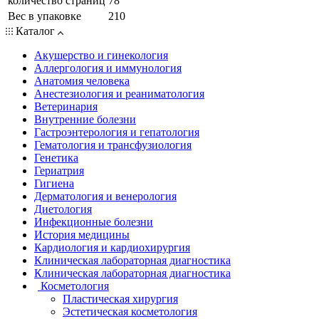
количество страниц
78
Вес в упаковке
210
Каталог
Акушерство и гинекология
Аллергология и иммунология
Анатомия человека
Анестезиология и реаниматология
Ветеринария
Внутренние болезни
Гастроэнтерология и гепатология
Гематология и трансфузиология
Генетика
Гериатрия
Гигиена
Дерматология и венерология
Диетология
Инфекционные болезни
История медицины
Кардиология и кардиохирургия
Клиническая лабораторная диагностика
Клиническая лабораторная диагностика
Косметология
Пластическая хирургия
Эстетическая косметология