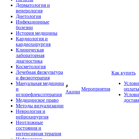
Дерматология и
венерология
Диетология
Инфекционные
болезни
История медицины
Кардиология и
кардиохирургия
Клиническая
лабораторная
диагностика
Косметология
Лечебная физкультура
Как купить
и физиотерапия
Мануальная медицина
Услови
и
Мероприятия
оплат
Акции
иглорефлексотерапия
Услови
Медицинское право
достав
Методы визуализации
Неврология и
нейрохирургия
Неотложные
состояния и
интенсивная терапия