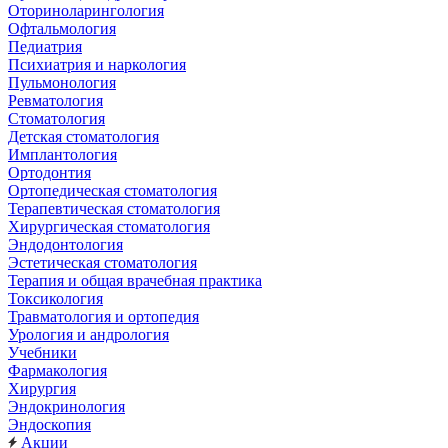
Оториноларингология
Офтальмология
Педиатрия
Психиатрия и наркология
Пульмонология
Ревматология
Стоматология
Детская стоматология
Имплантология
Ортодонтия
Ортопедическая стоматология
Терапевтическая стоматология
Хирургическая стоматология
Эндодонтология
Эстетическая стоматология
Терапия и общая врачебная практика
Токсикология
Травматология и ортопедия
Урология и андрология
Учебники
Фармакология
Хирургия
Эндокринология
Эндоскопия
Акции