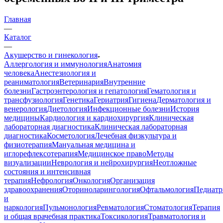
Главная
—
Каталог
—
Акушерство и гинекология
Аллергология и иммунология
Анатомия
человека
Анестезиология и
реаниматология
Ветеринария
Внутренние
болезни
Гастроэнтерология и гепатология
Гематология и
трансфузиология
Генетика
Гериатрия
Гигиена
Дерматология и
венерология
Диетология
Инфекционные болезни
История
медицины
Кардиология и кардиохирургия
Клиническая
лабораторная диагностика
Клиническая лабораторная
диагностика
Косметология
Лечебная физкультура и
физиотерапия
Мануальная медицина и
иглорефлексотерапия
Медицинское право
Методы
визуализации
Неврология и нейрохирургия
Неотложные
состояния и интенсивная
терапия
Нефрология
Онкология
Организация
здравоохранения
Оториноларингология
Офтальмология
Педиатр
и
наркология
Пульмонология
Ревматология
Стоматология
Терапия
и общая врачебная практика
Токсикология
Травматология и