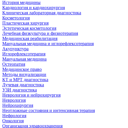
История медицины
Кардиология и кардиохирургия
Клиническая лабораторная диагностика
Косметология
Пластическая хирургия
Эстетическая косметология
Лечебная физкультура и физиотерапия
Медицинская реабилитация
Мануальная медицина и иглорефлексотерапия
Акупунктура
Иглорефлексотерапия
Мануальная медицина
Остеопатия
Медицинское право
Методы визуализации
КТ и МРТ диагностика
Лучевая диагностика
УЗИ диагностика
Неврология и нейрохирургия
Неврология
Нейрохирургия
Неотложные состояния и интенсивная терапия
Нефрология
Онкология
Организация здравоохранения