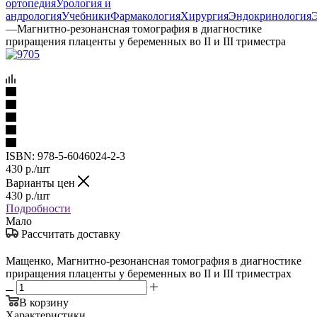
ортопедия
Урология и
андрология
Учебники
Фармакология
Хирургия
Эндокринология
—
Магнитно-резонансная томография в диагностике
приращения плаценты у беременных во II и III триместра
ISBN:
978-5-6046024-2-3
430
р.
/шт
Варианты цен
430
р.
/шт
Подробности
Мало
Рассчитать доставку
Мащенко, Магнитно-резонансная томография в диагностике
приращения плаценты у беременных во II и III триместрах
В корзину
Характеристики