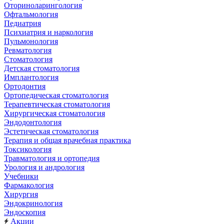
Оториноларингология
Офтальмология
Педиатрия
Психиатрия и наркология
Пульмонология
Ревматология
Стоматология
Детская стоматология
Имплантология
Ортодонтия
Ортопедическая стоматология
Терапевтическая стоматология
Хирургическая стоматология
Эндодонтология
Эстетическая стоматология
Терапия и общая врачебная практика
Токсикология
Травматология и ортопедия
Урология и андрология
Учебники
Фармакология
Хирургия
Эндокринология
Эндоскопия
Акции