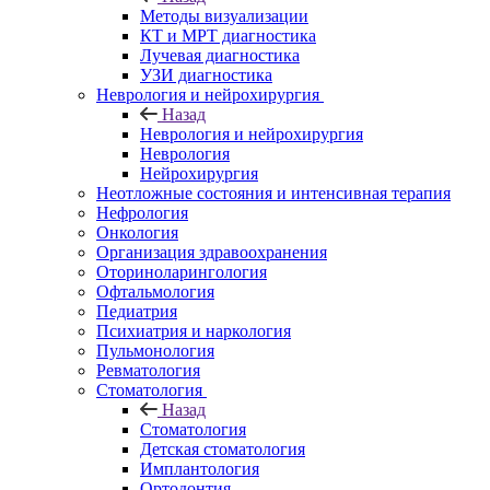
Методы визуализации
КТ и МРТ диагностика
Лучевая диагностика
УЗИ диагностика
Неврология и нейрохирургия
Назад
Неврология и нейрохирургия
Неврология
Нейрохирургия
Неотложные состояния и интенсивная терапия
Нефрология
Онкология
Организация здравоохранения
Оториноларингология
Офтальмология
Педиатрия
Психиатрия и наркология
Пульмонология
Ревматология
Стоматология
Назад
Стоматология
Детская стоматология
Имплантология
Ортодонтия