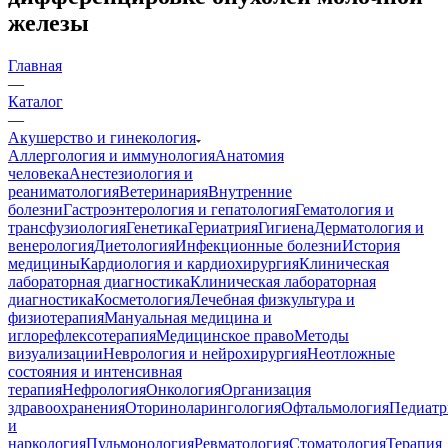
железы
Главная
—
Каталог
—
Акушерство и гинекология
Аллергология и иммунология
Анатомия
человека
Анестезиология и
реаниматология
Ветеринария
Внутренние
болезни
Гастроэнтерология и гепатология
Гематология и
трансфузиология
Генетика
Гериатрия
Гигиена
Дерматология и
венерология
Диетология
Инфекционные болезни
История
медицины
Кардиология и кардиохирургия
Клиническая
лабораторная диагностика
Клиническая лабораторная
диагностика
Косметология
Лечебная физкультура и
физиотерапия
Мануальная медицина и
иглорефлексотерапия
Медицинское право
Методы
визуализации
Неврология и нейрохирургия
Неотложные
состояния и интенсивная
терапия
Нефрология
Онкология
Организация
здравоохранения
Оториноларингология
Офтальмология
Педиатр
и
наркология
Пульмонология
Ревматология
Стоматология
Терапия