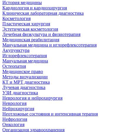
История медицины
Кардиология и кардиохирургия
Клиническая лабораторная диагностика
Косметология
Пластическая хирургия
Эстетическая косметология
Лечебная физкультура и физиотерапия
Медицинская реабилитация
Мануальная медицина и иглорефлексотерапия
Акупунктура
Иглорефлексотерапия
Мануальная медицина
Остеопатия
Медицинское право
Методы визуализации
КТ и МРТ диагностика
Лучевая диагностика
УЗИ диагностика
Неврология и нейрохирургия
Неврология
Нейрохирургия
Неотложные состояния и интенсивная терапия
Нефрология
Онкология
Организация здравоохранения