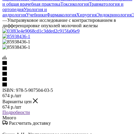
и общая врачебная практика
Токсикология
Травматология и
ортопедия
Урология и
андрология
Учебники
Фармакология
Хирургия
Эндокринология
—
Ультразвуковое исследование с контрастированием в
дифференцировке опухолей молочной железы
ISBN:
978-5-907504-03-5
674
р.
/шт
Варианты цен
674
р.
/шт
Подробности
Много
Рассчитать доставку