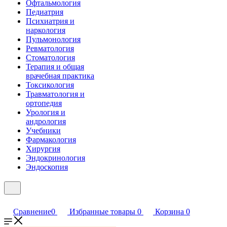
Офтальмология
Педиатрия
Психиатрия и
наркология
Пульмонология
Ревматология
Стоматология
Терапия и общая
врачебная практика
Токсикология
Травматология и
ортопедия
Урология и
андрология
Учебники
Фармакология
Хирургия
Эндокринология
Эндоскопия
Сравнение
0
Избранные товары
0
Корзина
0