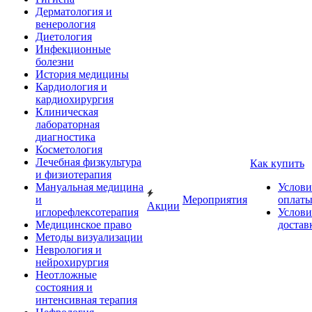
Дерматология и
венерология
Диетология
Инфекционные
болезни
История медицины
Кардиология и
кардиохирургия
Клиническая
лабораторная
диагностика
Косметология
Лечебная физкультура
Как купить
и физиотерапия
Мануальная медицина
Услови
и
Мероприятия
оплат
Акции
иглорефлексотерапия
Услови
Медицинское право
достав
Методы визуализации
Неврология и
нейрохирургия
Неотложные
состояния и
интенсивная терапия