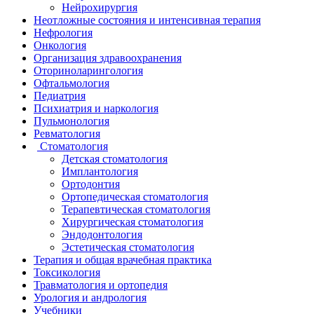
Нейрохирургия
Неотложные состояния и интенсивная терапия
Нефрология
Онкология
Организация здравоохранения
Оториноларингология
Офтальмология
Педиатрия
Психиатрия и наркология
Пульмонология
Ревматология
Стоматология
Детская стоматология
Имплантология
Ортодонтия
Ортопедическая стоматология
Терапевтическая стоматология
Хирургическая стоматология
Эндодонтология
Эстетическая стоматология
Терапия и общая врачебная практика
Токсикология
Травматология и ортопедия
Урология и андрология
Учебники