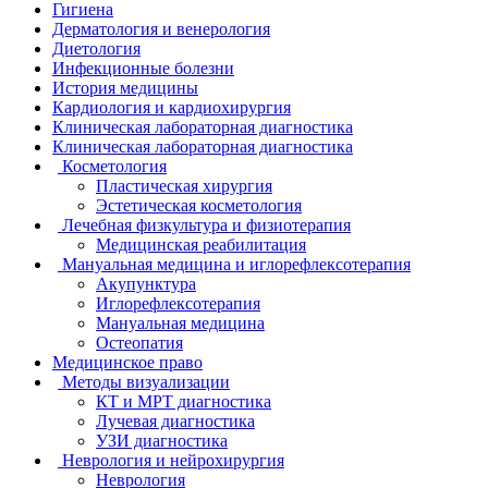
Гигиена
Дерматология и венерология
Диетология
Инфекционные болезни
История медицины
Кардиология и кардиохирургия
Клиническая лабораторная диагностика
Клиническая лабораторная диагностика
Косметология
Пластическая хирургия
Эстетическая косметология
Лечебная физкультура и физиотерапия
Медицинская реабилитация
Мануальная медицина и иглорефлексотерапия
Акупунктура
Иглорефлексотерапия
Мануальная медицина
Остеопатия
Медицинское право
Методы визуализации
КТ и МРТ диагностика
Лучевая диагностика
УЗИ диагностика
Неврология и нейрохирургия
Неврология