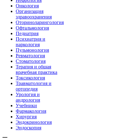
Нефрология
Онкология
Организация
здравоохранения
Оториноларингология
Офтальмология
Педиатрия
Психиатрия и
наркология
Пульмонология
Ревматология
Стоматология
Терапия и общая
врачебная практика
Токсикология
Травматология и
ортопедия
Урология и
андрология
Учебники
Фармакология
Хирургия
Эндокринология
Эндоскопия