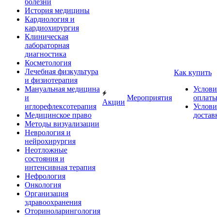
болезни
История медицины
Кардиология и
кардиохирургия
Клиническая
лабораторная
диагностика
Косметология
Лечебная физкультура
Как купить
и физиотерапия
Мануальная медицина
Услови
и
Мероприятия
оплат
Акции
иглорефлексотерапия
Услови
Медицинское право
достав
Методы визуализации
Неврология и
нейрохирургия
Неотложные
состояния и
интенсивная терапия
Нефрология
Онкология
Организация
здравоохранения
Оториноларингология