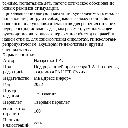
режиме, попытались дать патогенетическое обоснование
новых режимов стимуляции.
Признавая социальную и медицинскую значимость нового
направления, острую необходимость совместной работы
онкологов и акушеров-гинекологов для решения стоящих
перед специалистами задач, мы рекомендуем настоящее
руководство, являющееся первым пособием для врачей в
нашей стране, для ознакомления онкологам, гинекологам-
репродуктологам, акушерам-гинекологам и другим
специалистам.
Характеристики
Автор
Назаренко Т.А.
Под
Под редакцией профессора Т.А. Назаренко,
редакцией
академика РАН Г.Т. Сухих
Издательство
МЕДпресс-информ
Год
2022
Номер
1-е издание
издания
Переплет
Твердый переплет
количество
160
страниц
Наличие
есть
иллюстраций