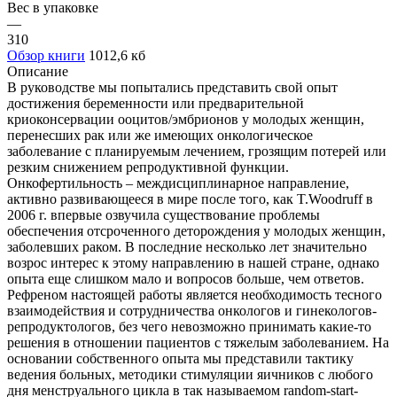
Вес в упаковке
—
310
Обзор книги
1012,6 кб
Описание
В руководстве мы попытались представить свой опыт
достижения беременности или предварительной
криоконсервации ооцитов/эмбрионов у молодых женщин,
перенесших рак или же имеющих онкологическое
заболевание с планируемым лечением, грозящим потерей или
резким снижением репродуктивной функции.
Онкофертильность – междисциплинарное направление,
активно развивающееся в мире после того, как T.Woodruff в
2006 г. впервые озвучила существование проблемы
обеспечения отсроченного деторождения у молодых женщин,
заболевших раком. В последние несколько лет значительно
возрос интерес к этому направлению в нашей стране, однако
опыта еще слишком мало и вопросов больше, чем ответов.
Рефреном настоящей работы является необходимость тесного
взаимодействия и сотрудничества онкологов и гинекологов-
репродуктологов, без чего невозможно принимать какие-то
решения в отношении пациентов с тяжелым заболеванием. На
основании собственного опыта мы представили тактику
ведения больных, методики стимуляции яичников с любого
дня менструального цикла в так называемом random-start-