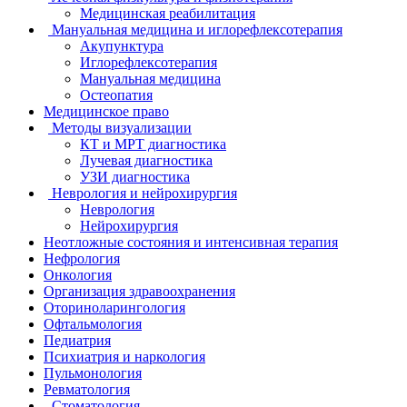
Медицинская реабилитация
Мануальная медицина и иглорефлексотерапия
Акупунктура
Иглорефлексотерапия
Мануальная медицина
Остеопатия
Медицинское право
Методы визуализации
КТ и МРТ диагностика
Лучевая диагностика
УЗИ диагностика
Неврология и нейрохирургия
Неврология
Нейрохирургия
Неотложные состояния и интенсивная терапия
Нефрология
Онкология
Организация здравоохранения
Оториноларингология
Офтальмология
Педиатрия
Психиатрия и наркология
Пульмонология
Ревматология
Стоматология