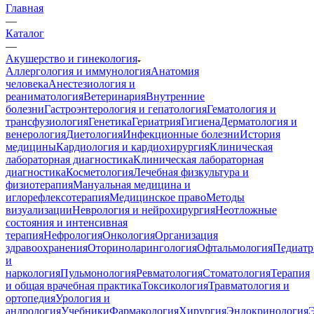
Главная
—
Каталог
—
Акушерство и гинекология
Аллергология и иммунология
Анатомия
человека
Анестезиология и
реаниматология
Ветеринария
Внутренние
болезни
Гастроэнтерология и гепатология
Гематология и
трансфузиология
Генетика
Гериатрия
Гигиена
Дерматология и
венерология
Диетология
Инфекционные болезни
История
медицины
Кардиология и кардиохирургия
Клиническая
лабораторная диагностика
Клиническая лабораторная
диагностика
Косметология
Лечебная физкультура и
физиотерапия
Мануальная медицина и
иглорефлексотерапия
Медицинское право
Методы
визуализации
Неврология и нейрохирургия
Неотложные
состояния и интенсивная
терапия
Нефрология
Онкология
Организация
здравоохранения
Оториноларингология
Офтальмология
Педиатр
и
наркология
Пульмонология
Ревматология
Стоматология
Терапия
и общая врачебная практика
Токсикология
Травматология и
ортопедия
Урология и
андрология
Учебники
Фармакология
Хирургия
Эндокринология