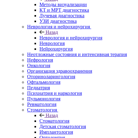
Методы визуализации
КТ и МРТ диагностика
Лучевая диагностика
УЗИ диагностика
Неврология и нейрохирургия
Назад
Неврология и нейрохирургия
Неврология
Нейрохирургия
Неотложные состояния и интенсивная терапия
Нефрология
Онкология
Организация здравоохранения
Оториноларингология
Офтальмология
Педиатрия
Психиатрия и наркология
Пульмонология
Ревматология
Стоматология
Назад
Стоматология
Детская стоматология
Имплантология
Ортодонтия