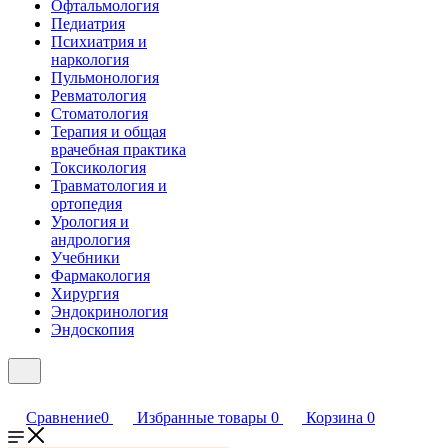
Офтальмология
Педиатрия
Психиатрия и
наркология
Пульмонология
Ревматология
Стоматология
Терапия и общая
врачебная практика
Токсикология
Травматология и
ортопедия
Урология и
андрология
Учебники
Фармакология
Хирургия
Эндокринология
Эндоскопия
Сравнение
0
Избранные товары
0
Корзина
0