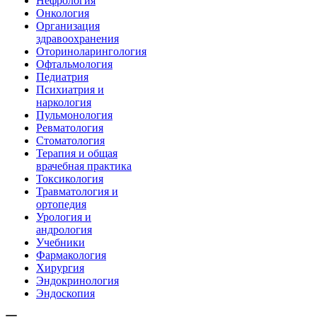
Нефрология
Онкология
Организация
здравоохранения
Оториноларингология
Офтальмология
Педиатрия
Психиатрия и
наркология
Пульмонология
Ревматология
Стоматология
Терапия и общая
врачебная практика
Токсикология
Травматология и
ортопедия
Урология и
андрология
Учебники
Фармакология
Хирургия
Эндокринология
Эндоскопия