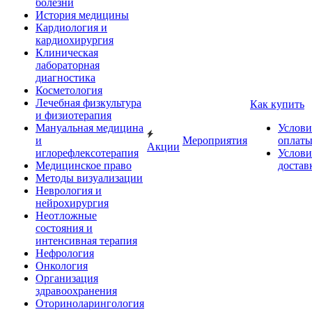
болезни
История медицины
Кардиология и
кардиохирургия
Клиническая
лабораторная
диагностика
Косметология
Лечебная физкультура
Как купить
и физиотерапия
Мануальная медицина
Услови
и
Мероприятия
оплат
Акции
иглорефлексотерапия
Услови
Медицинское право
достав
Методы визуализации
Неврология и
нейрохирургия
Неотложные
состояния и
интенсивная терапия
Нефрология
Онкология
Организация
здравоохранения
Оториноларингология