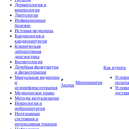
Дерматология и
венерология
Диетология
Инфекционные
болезни
История медицины
Кардиология и
кардиохирургия
Клиническая
лабораторная
диагностика
Косметология
Лечебная физкультура
Как купить
и физиотерапия
Мануальная медицина
Услови
и
Мероприятия
оплат
Акции
иглорефлексотерапия
Услови
Медицинское право
достав
Методы визуализации
Неврология и
нейрохирургия
Неотложные
состояния и
интенсивная терапия