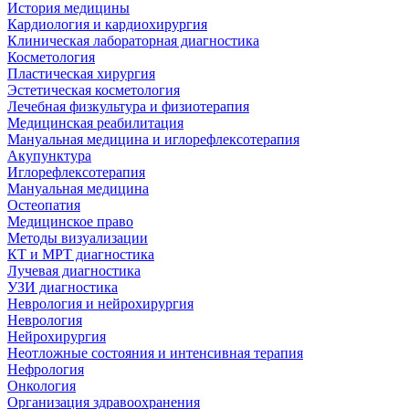
История медицины
Кардиология и кардиохирургия
Клиническая лабораторная диагностика
Косметология
Пластическая хирургия
Эстетическая косметология
Лечебная физкультура и физиотерапия
Медицинская реабилитация
Мануальная медицина и иглорефлексотерапия
Акупунктура
Иглорефлексотерапия
Мануальная медицина
Остеопатия
Медицинское право
Методы визуализации
КТ и МРТ диагностика
Лучевая диагностика
УЗИ диагностика
Неврология и нейрохирургия
Неврология
Нейрохирургия
Неотложные состояния и интенсивная терапия
Нефрология
Онкология
Организация здравоохранения