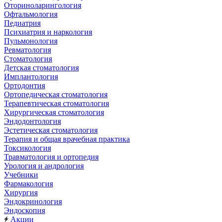
Оториноларингология
Офтальмология
Педиатрия
Психиатрия и наркология
Пульмонология
Ревматология
Стоматология
Детская стоматология
Имплантология
Ортодонтия
Ортопедическая стоматология
Терапевтическая стоматология
Хирургическая стоматология
Эндодонтология
Эстетическая стоматология
Терапия и общая врачебная практика
Токсикология
Травматология и ортопедия
Урология и андрология
Учебники
Фармакология
Хирургия
Эндокринология
Эндоскопия
Акции