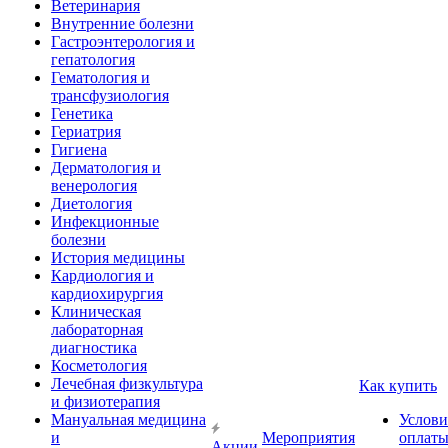
Ветеринария
Внутренние болезни
Гастроэнтерология и
гепатология
Гематология и
трансфузиология
Генетика
Гериатрия
Гигиена
Дерматология и
венерология
Диетология
Инфекционные
болезни
История медицины
Кардиология и
кардиохирургия
Клиническая
лабораторная
диагностика
Косметология
Лечебная физкультура
Как купить
и физиотерапия
Мануальная медицина
Услови
и
Мероприятия
оплат
Акции