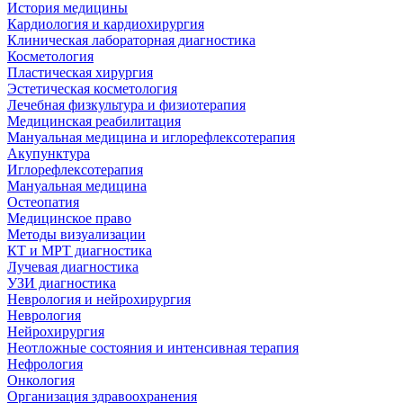
История медицины
Кардиология и кардиохирургия
Клиническая лабораторная диагностика
Косметология
Пластическая хирургия
Эстетическая косметология
Лечебная физкультура и физиотерапия
Медицинская реабилитация
Мануальная медицина и иглорефлексотерапия
Акупунктура
Иглорефлексотерапия
Мануальная медицина
Остеопатия
Медицинское право
Методы визуализации
КТ и МРТ диагностика
Лучевая диагностика
УЗИ диагностика
Неврология и нейрохирургия
Неврология
Нейрохирургия
Неотложные состояния и интенсивная терапия
Нефрология
Онкология
Организация здравоохранения