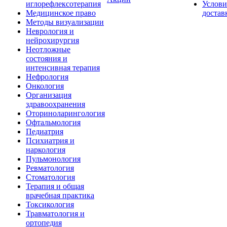
иглорефлексотерапия
Услови
Медицинское право
достав
Методы визуализации
Неврология и
нейрохирургия
Неотложные
состояния и
интенсивная терапия
Нефрология
Онкология
Организация
здравоохранения
Оториноларингология
Офтальмология
Педиатрия
Психиатрия и
наркология
Пульмонология
Ревматология
Стоматология
Терапия и общая
врачебная практика
Токсикология
Травматология и
ортопедия