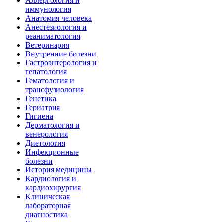
Аллергология и
иммунология
Анатомия человека
Анестезиология и
реаниматология
Ветеринария
Внутренние болезни
Гастроэнтерология и
гепатология
Гематология и
трансфузиология
Генетика
Гериатрия
Гигиена
Дерматология и
венерология
Диетология
Инфекционные
болезни
История медицины
Кардиология и
кардиохирургия
Клиническая
лабораторная
диагностика