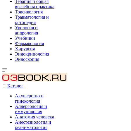
Терапия и общая
врачебная практика
Токсикология
Травматология и
ортопедия
Урология и
андрология
Учебники
Фармакология
Хирургия
Эндокринология
Эндоскопия
Каталог
Акушерство и
гинекология
Аллергология и
иммунология
Анатомия человека
Анестезиология и
реаниматология