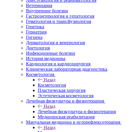
Анестезиология и реаниматология
Ветеринария
Внутренние болезни
Гастроэнтерология и гепатология
Гематология и трансфузиология
Генетика
Гериатрия
Гигиена
Дерматология и венерология
Диетология
Инфекционные болезни
История медицины
Кардиология и кардиохирургия
Клиническая лабораторная диагностика
Косметология
Назад
Косметология
Пластическая хирургия
Эстетическая косметология
Лечебная физкультура и физиотерапия
Назад
Лечебная физкультура и физиотерапия
Медицинская реабилитация
Мануальная медицина и иглорефлексотерапия
Назад