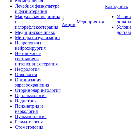
Косметология
Лечебная физкультура
Как купить
и физиотерапия
Мануальная медицина
Услови
и
Мероприятия
оплат
Акции
иглорефлексотерапия
Услови
Медицинское право
достав
Методы визуализации
Неврология и
нейрохирургия
Неотложные
состояния и
интенсивная терапия
Нефрология
Онкология
Организация
здравоохранения
Оториноларингология
Офтальмология
Педиатрия
Психиатрия и
наркология
Пульмонология
Ревматология
Стоматология