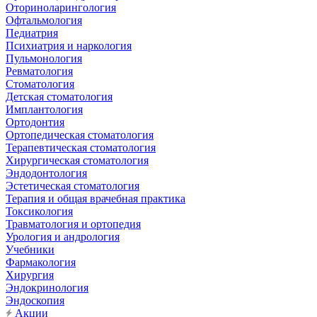
Оториноларингология
Офтальмология
Педиатрия
Психиатрия и наркология
Пульмонология
Ревматология
Стоматология
Детская стоматология
Имплантология
Ортодонтия
Ортопедическая стоматология
Терапевтическая стоматология
Хирургическая стоматология
Эндодонтология
Эстетическая стоматология
Терапия и общая врачебная практика
Токсикология
Травматология и ортопедия
Урология и андрология
Учебники
Фармакология
Хирургия
Эндокринология
Эндоскопия
Акции