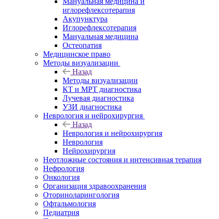
Мануальная медицина и
иглорефлексотерапия
Акупунктура
Иглорефлексотерапия
Мануальная медицина
Остеопатия
Медицинское право
Методы визуализации
Назад
Методы визуализации
КТ и МРТ диагностика
Лучевая диагностика
УЗИ диагностика
Неврология и нейрохирургия
Назад
Неврология и нейрохирургия
Неврология
Нейрохирургия
Неотложные состояния и интенсивная терапия
Нефрология
Онкология
Организация здравоохранения
Оториноларингология
Офтальмология
Педиатрия